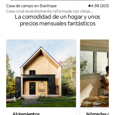
Casa de campo en Stanhope
Calificación pr
4.98 (203)
Casa rural recientemente reformada con vistas
La comodidad de un hogar y unos
panorámicas
precios mensuales fantásticos
Alojamientos
Nómadas digit