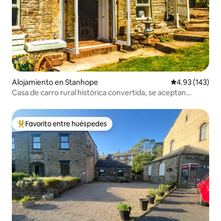
Alojamiento en Stanhope
Calificación p
4.93 (143)
Casa de carro rural histórica convertida, se aceptan
perros
Favorito entre huéspedes
Favorito entre huéspedes preferido