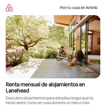
Omite
el
Pon tu casa en Airbnb
contenido
Renta mensual de alojamientos en
Lanehead
Descubre alojamientos para estadías largas que te
harán sentir como en casa durante un mes o más.