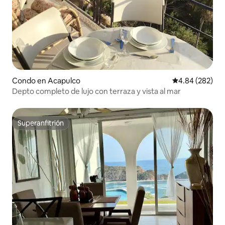
Condo en Acapulco
Calificación pr
4.84 (282)
Depto completo de lujo con terraza y vista al mar
Superanfitrión
Superanfitrión