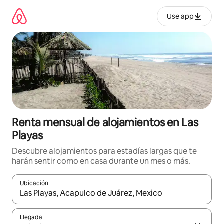
Omite
el
Use app
contenido
Renta mensual de alojamientos en Las
Playas
Descubre alojamientos para estadías largas que te
harán sentir como en casa durante un mes o más.
Ubicación
Cuando los resultados estén disponibles, navega con las teclas d
Llegada