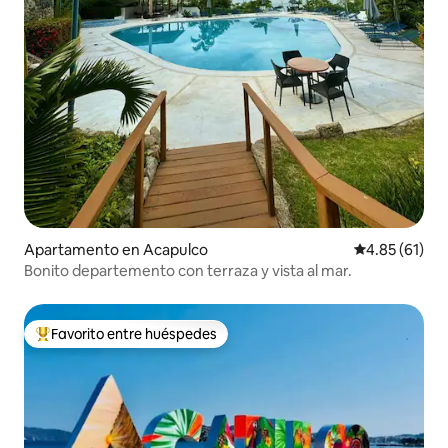
Apartamento en Acapulco
Calificación 
4.85 (61)
Bonito departemento con terraza y vista al mar.
Favorito entre huéspedes
Favorito entre huéspedes preferido