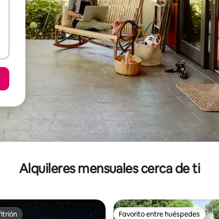
Alquileres mensuales cerca de ti
itrión
Favorito entre huéspedes
itrión
Favorito entre huéspedes