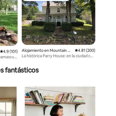
Alojamiento en Mountain Cit
Calificación promedio: 
4.81 (200)
Calificación promedio: 4.9 de 5, 101 reseñas
4.9 (101)
y
La histórica Parry House: en la ciudad con
 Damascus
vistas
s fantásticos