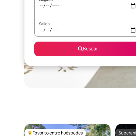
Salida
Buscar
Favorito entre huéspedes
Superanf
Favorito entre huéspedes preferido
Superanf