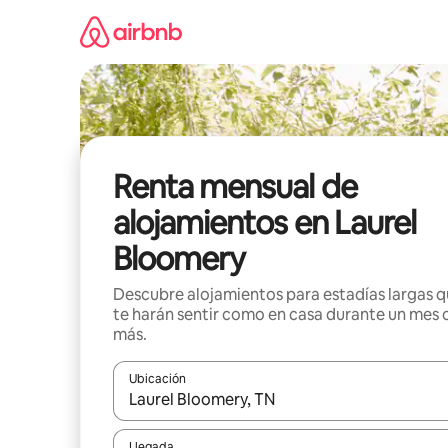
Omite
el
contenido
Renta mensual de
alojamientos en Laurel
Bloomery
Descubre alojamientos para estadías largas 
te harán sentir como en casa durante un mes 
más.
Ubicación
Cuando los resultados estén disponibles, navega co
Llegada