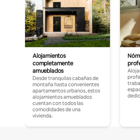
Alojamientos
Nóma
completamente
profe
amueblados
Aloj
profe
Desde tranquilas cabañas de
traba
montaña hasta convenientes
espac
apartamentos urbanos, estos
dedi
alojamientos amueblados
cuentan con todos las
comodidades de una
vivienda.