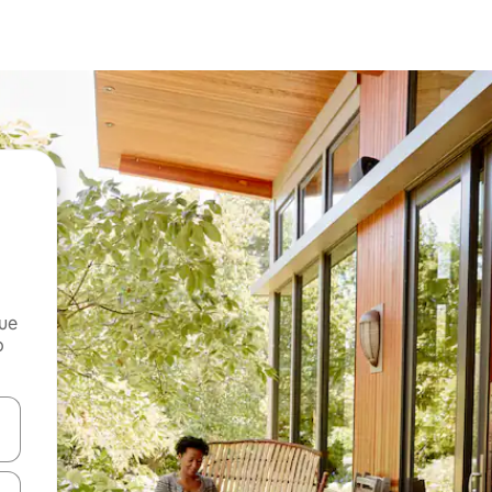
que
o
n las teclas de flecha hacia arriba y hacia abajo o explora con el tact