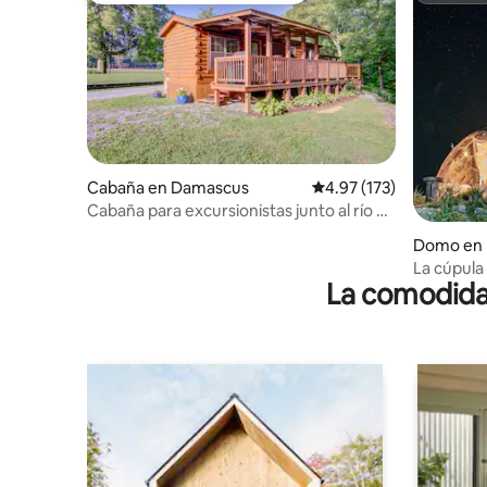
Cabaña en Damascus
Calificación promedio: 
4.97 (173)
Cabaña para excursionistas junto al río y
el sendero Creeper
Domo en 
La cúpula 
La comodidad