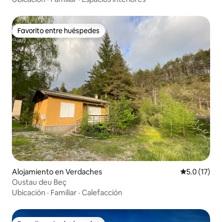
Favorito entre huéspedes
Favorito entre huéspedes
Alojamiento en Verdaches
Calificación
5.0 (17)
Oustau deu Beç
Ubicación
·
Familiar
·
Calefacción