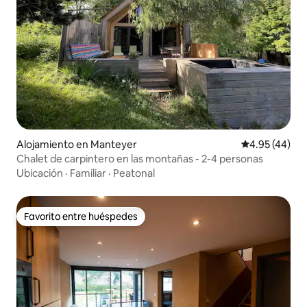
Alojamiento en Manteyer
Calificación 
4.95 (44)
Chalet de carpintero en las montañas - 2-4 personas
Ubicación
·
Familiar
·
Peatonal
Favorito entre huéspedes
Favorito entre huéspedes