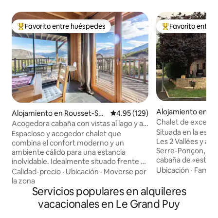
Favorito entre huéspedes
Favorito entre
Favorito entre huéspedes preferido
Favorito entre hu
Alojamiento en Sa
Alojamiento en Rousset-Ser
Calificación promedio: 4.95 de 5
4.95 (129)
Chalet de excepci
re-Ponçon
Acogedora cabaña con vistas al lago y a
Ski Montclar - Lag
Situada en la esta
la montaña
Espacioso y acogedor chalet que
Les 2 Vallées y a 1
combina el confort moderno y un
Serre-Ponçon, nu
ambiente cálido para una estancia
cabaña de «estilo 
inolvidable. Idealmente situado frente al
disfrutar de una es
Ubicación
·
Familia
lago de Serre-Ponçon. Disfrute de una
Calidad-precio
·
Ubicación
·
Moverse por
un entorno excepc
vista panorámica del lago y las montañas
la zona
autenticidad y c
circundantes desde la terraza y esto en
Servicios populares en alquileres
perfecto para viv
familia, con amigos, en pareja en busca
vacacionales en Le Grand Puy
inolvidables en fam
de relajación y naturaleza en cualquier
tanto en verano c
época del año. Proximidad a las