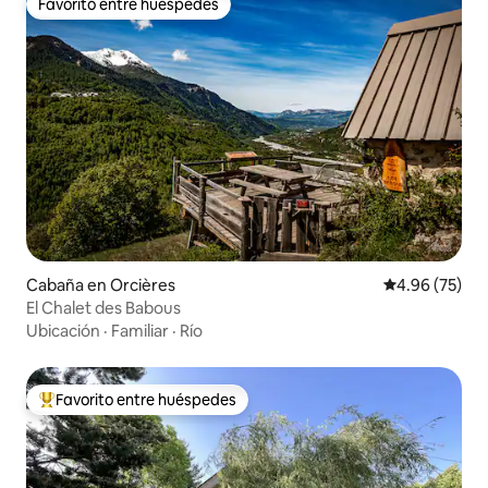
Favorito entre huéspedes
Favorito entre huéspedes
Cabaña en Orcières
Calificación p
4.96 (75)
El Chalet des Babous
Ubicación
·
Familiar
·
Río
Favorito entre huéspedes
Favorito entre huéspedes preferido