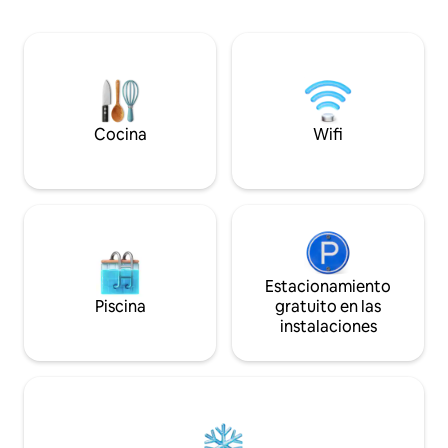
Disfrute de numer
actividades náuticas en el lago (barco,
esquí, ciclismo d
paddle, kayak, boya remolcada)
parapente… y, cu
Excursiones y paseos por la montaña
tiempo, natación, 
Bicicleta de montaña y bicicleta de
y paseos en barco 
carretera Estación de esquí a menos de 1
hora
Cocina
Wifi
Estacionamiento
Piscina
gratuito en las
instalaciones