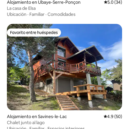
Alojamiento en Ubaye-Serre-Ponçon
Calificación
5.0 (34)
La casa de Elsa
Ubicación
·
Familiar
·
Comodidades
Favorito entre huéspedes
Favorito entre huéspedes
Alojamiento en Savines-le-Lac
Calificación
4.9 (50)
Chalet junto al lago
Ubicación
·
Familiar
·
Espacios interiores