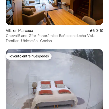
Villa en Marcoux
Calificació
5.0 (6)
Cheval Blanc-Gîte-Panorámico-Baño con ducha-Vista
Familiar
·
Ubicación
·
Cocina
Favorito entre huéspedes
Favorito entre huéspedes