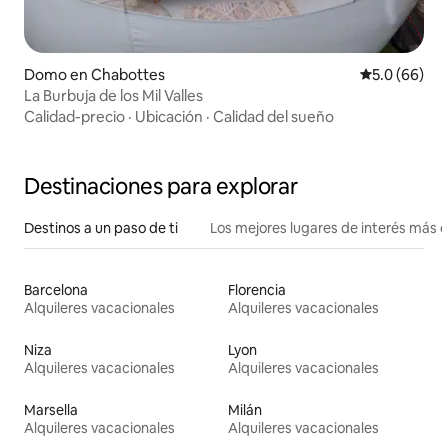
Domo en Chabottes
Calificación
5.0 (66)
La Burbuja de los Mil Valles
Calidad-precio
·
Ubicación
·
Calidad del sueño
Destinaciones para explorar
Destinos a un paso de ti
Los mejores lugares de interés más 
Barcelona
Florencia
Alquileres vacacionales
Alquileres vacacionales
Niza
Lyon
Alquileres vacacionales
Alquileres vacacionales
Marsella
Milán
Alquileres vacacionales
Alquileres vacacionales