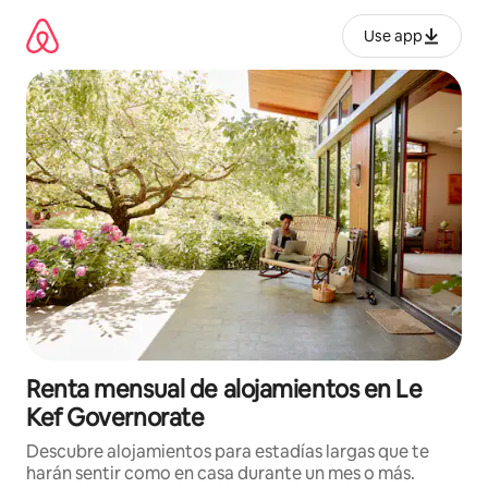
Omite
el
Use app
contenido
Renta mensual de alojamientos en Le
Kef Governorate
Descubre alojamientos para estadías largas que te
harán sentir como en casa durante un mes o más.