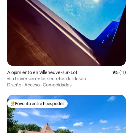
Alojamiento en Villeneuve-sur-Lot
Calificaci
5 (11)
«La traversière» los secretos del deseo
Diseño
·
Acceso
·
Comodidades
Favorito entre huéspedes
Favorito entre huéspedes preferido