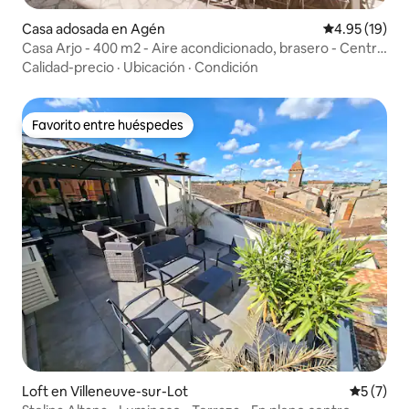
Casa adosada en Agén
Calificación 
4.95 (19)
Casa Arjo - 400 m2 - Aire acondicionado, brasero - Centro
de Agen
Calidad-precio
·
Ubicación
·
Condición
Favorito entre huéspedes
Favorito entre huéspedes
Loft en Villeneuve-sur-Lot
Calificac
5 (7)