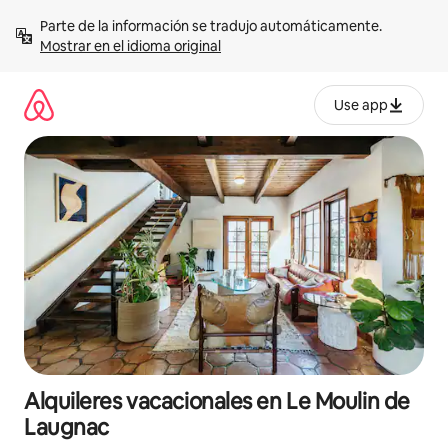
Omite
Parte de la información se tradujo automáticamente. 
el
Mostrar en el idioma original
contenido
Use app
Alquileres vacacionales en Le Moulin de
Laugnac