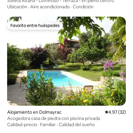
Stelina Altana - Luminoso - Terraza - En pleno centro
Ubicación
·
Aire acondicionado
·
Condición
Favorito entre huéspedes
Favorito entre huéspedes
Alojamiento en Dolmayrac
Calificación 
4.97 (32)
Acogedora casa de piedra con piscina privada
Calidad-precio
·
Familiar
·
Calidad del sueño