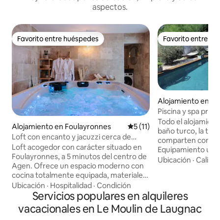
aspectos.
Favorito entre huéspedes
Favorito entre h
Favorito entre huéspedes
Favorito entre h
Alojamiento en A
Piscina y spa priva
frente Sky House
Todo el alojamiento
Alojamiento en Foulayronnes
Calificación promedio: 5 de 
5 (11)
baño turco, la terr
Loft con encanto y jacuzzi cerca de
comparten con ot
Agen
Loft acogedor con carácter situado en
Equipamiento utili
Foulayronnes, a 5 minutos del centro de
año: Gran Spa Jacu
Ubicación
·
Calida
Agen. Ofrece un espacio moderno con
ajustable de 30° 
cocina totalmente equipada, materiales
Terraza sin vecino
nobles y suelo de travertino. Disfrute de
Ubicación
·
Hospitalidad
·
Condición
14 metros climatiz
un sofá Chesterfield de cuero, un
Servicios populares en alquileres
de mayo hasta fina
proyector de video en el dormitorio, una
precio indicado inc
vacacionales en Le Moulin de Laugnac
TV en la sala de estar, así como de un
como el suministro