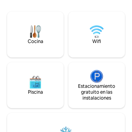
espacio de oficina. Dos baños (en la
batas de baño. Alq
planta baja y en el primer piso).
limitado a 2 adulto
Habitación dedicada con jacuzzi de 3
permiten huésped
plazas. Hermosa terraza de travertino
con muebles de jardín y hamaca.
Estacionamiento privado vigilado. Ideal
para 2 personas.
Cocina
Wifi
Estacionamiento
Piscina
gratuito en las
instalaciones