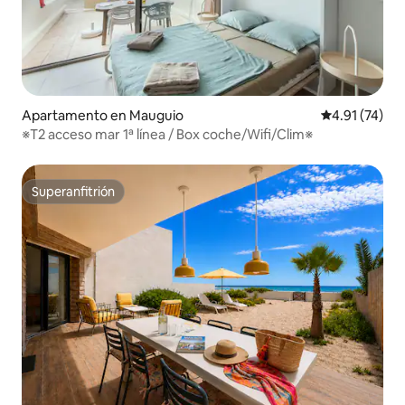
Apartamento en Mauguio
Calificación 
4.91 (74)
※T2 acceso mar 1ª línea / Box coche/Wifi/Clim※
Superanfitrión
Superanfitrión