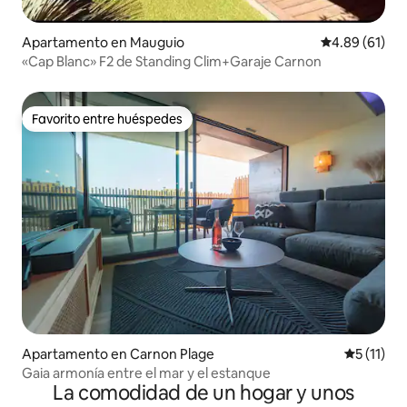
Apartamento en Mauguio
Calificación 
4.89 (61)
«Cap Blanc» F2 de Standing Clim+Garaje Carnon
Favorito entre huéspedes
Favorito entre huéspedes
Apartamento en Carnon Plage
Calificaci
5 (11)
Gaia armonía entre el mar y el estanque
La comodidad de un hogar y unos