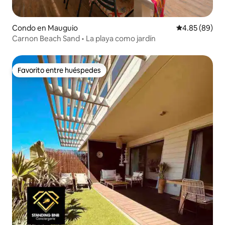
Condo en Mauguio
Calificación p
4.85 (89)
Carnon Beach Sand • La playa como jardín
Favorito entre huéspedes
Favorito entre huéspedes