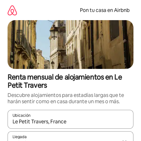
Omite
el
Pon tu casa en Airbnb
contenido
Renta mensual de alojamientos en Le
Petit Travers
Descubre alojamientos para estadías largas que te
harán sentir como en casa durante un mes o más.
Ubicación
Cuando los resultados estén disponibles, navega con las teclas d
Llegada