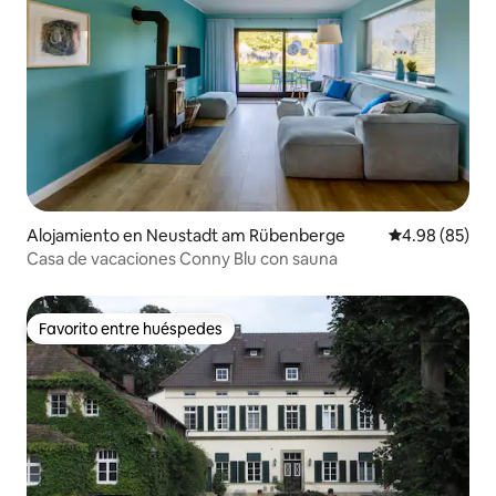
Alojamiento en Neustadt am Rübenberge
Calificación p
4.98 (85)
Casa de vacaciones Conny Blu con sauna
Favorito entre huéspedes
Favorito entre huéspedes