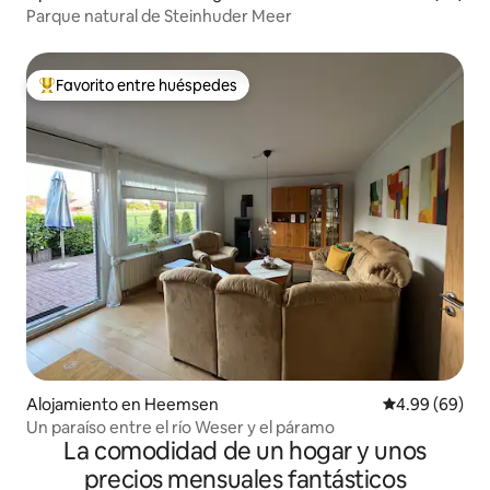
Parque natural de Steinhuder Meer
Favorito entre huéspedes
Favorito entre huéspedes preferido
Alojamiento en Heemsen
Calificación p
4.99 (69)
Un paraíso entre el río Weser y el páramo
La comodidad de un hogar y unos
precios mensuales fantásticos