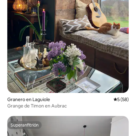
Granero en Laguiole
Calificaci
5 (58)
Grange de Timon en Aubrac
Superanfitrión
Superanfitrión