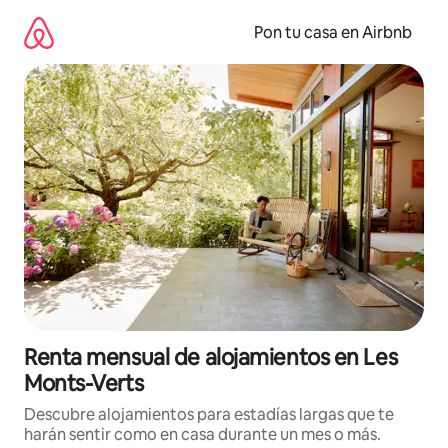
Omite
el
Pon tu casa en Airbnb
contenido
Renta mensual de alojamientos en Les
Monts-Verts
Descubre alojamientos para estadías largas que te
harán sentir como en casa durante un mes o más.