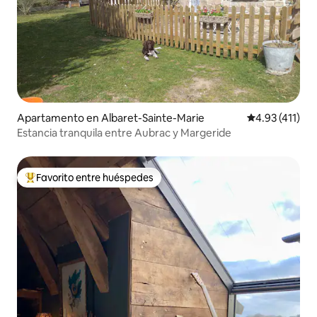
Apartamento en Albaret-Sainte-Marie
Calificación p
4.93 (411)
Estancia tranquila entre Aubrac y Margeride
Favorito entre huéspedes
Favorito entre huéspedes preferido