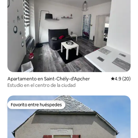
Apartamento en Saint-Chély-d'Apcher
Calificación
4.9 (20)
Estudio en el centro de la ciudad
Favorito entre huéspedes
Favorito entre huéspedes