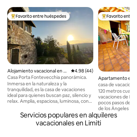
Favorito entre huéspedes
Favorito entre
Favorito entre huéspedes preferido
Favorito entre hu
Alojamiento vacacional en Sp
Calificación promedio: 4.98 de 
4.98 (44)
ello
Casa Porta Fontevecchia panorámica.
Apartamento en S
Inmersa en la naturaleza y la
a degli Angeli
casa de vacaciones
tranquilidad, es la casa de vacaciones
120 metros cuadr
ideal para quienes buscan paz, silencio y
vacaciones de Flav
relax. Amplia, espaciosa, luminosa, con
pocos pasos de la 
unas vistas impresionantes y varios
de los Ángeles 3 h
ambientes para disfrutar. Se remonta al
Servicios populares en alquileres
camas dobles 2 ca
año 1600 y ha sido finamente
baños una maravill
vacacionales en Limiti
restaurada. Se encuentra en Umbría, en
a Asís y una gran 
el centro histórico de Spello, en una
puede comer y rel
posición privilegiada cerca de