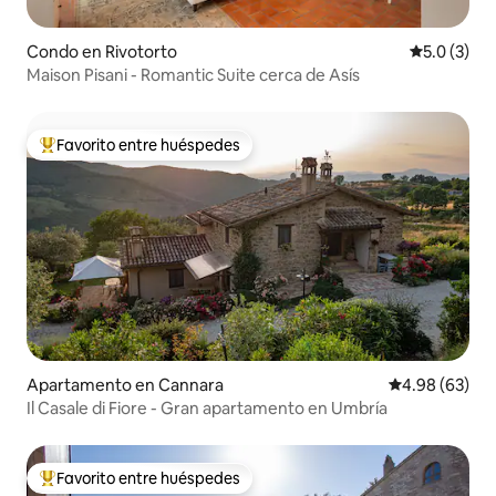
Condo en Rivotorto
Calificació
5.0 (3)
Maison Pisani - Romantic Suite cerca de Asís
Favorito entre huéspedes
Favorito entre huéspedes preferido
Apartamento en Cannara
Calificación p
4.98 (63)
Il Casale di Fiore - Gran apartamento en Umbría
Favorito entre huéspedes
Favorito entre huéspedes preferido