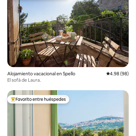
Alojamiento vacacional en Spello
Calificación p
4.98 (98)
El sofá de Laura.
Favorito entre huéspedes
Favorito entre huéspedes preferido