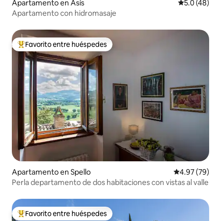
Apartamento en Asís
Calificación
5.0 (48)
Apartamento con hidromasaje
Favorito entre huéspedes
Favorito entre huéspedes preferido
Apartamento en Spello
Calificación p
4.97 (79)
Perla departamento de dos habitaciones con vistas al valle
Favorito entre huéspedes
Favorito entre huéspedes preferido