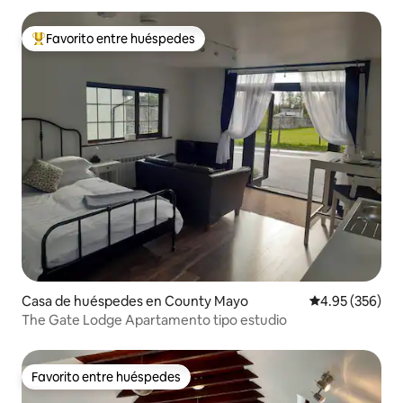
Favorito entre huéspedes
Favorito entre huéspedes preferido
Casa de huéspedes en County Mayo
Calificación pr
4.95 (356)
The Gate Lodge Apartamento tipo estudio
Favorito entre huéspedes
Favorito entre huéspedes