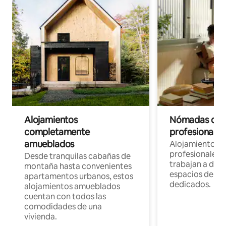
Alojamientos
Nómadas digit
completamente
profesionales 
amueblados
Alojamientos 
profesionales 
Desde tranquilas cabañas de
trabajan a dist
montaña hasta convenientes
espacios de tr
apartamentos urbanos, estos
dedicados.
alojamientos amueblados
cuentan con todos las
comodidades de una
vivienda.