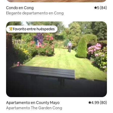
Condo en Cong
Calificaci
5 (84)
Elegante departamento en Cong
Favorito entre huéspedes
Favorito entre huéspedes preferido
Apartamento en County Mayo
Calificación p
4.99 (80)
Apartamento The Garden Cong