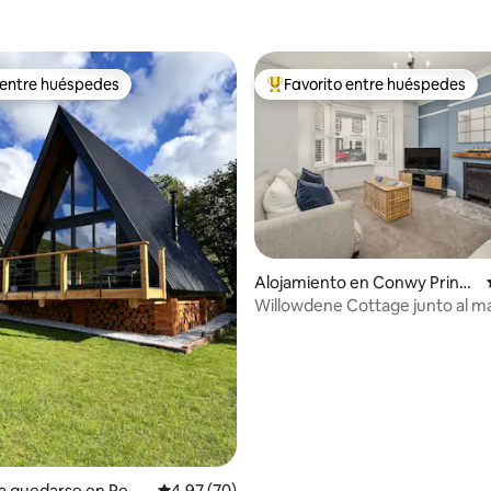
 entre huéspedes
Favorito entre huéspedes
 entre huéspedes
Favorito entre huéspedes prefe
Alojamiento en Conwy Princi
pal Area
Willowdene Cottage junto al m
io: 5 de 5, 73 reseñas
a quedarse en Pent
Calificación promedio: 4.97 de 5, 70 reseñas
4.97 (70)