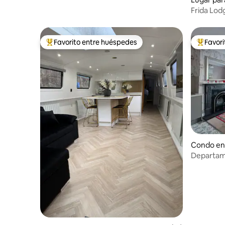
re-celyn
Frida Lod
Favorito entre huéspedes
Favor
Favorito entre huéspedes preferido
Favorito
Condo en
Departame
poca dista