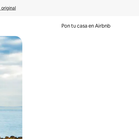
 original
Pon tu casa en Airbnb
o o desliza el dedo.