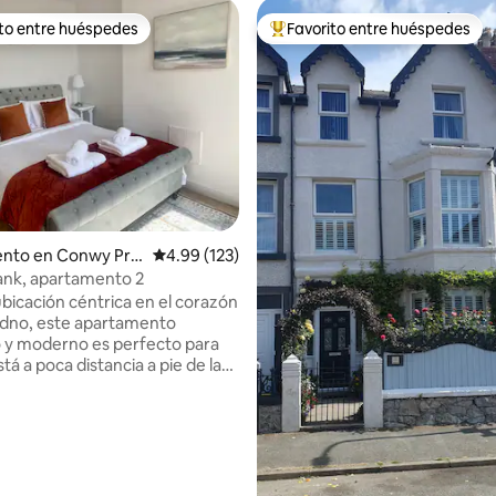
ito entre huéspedes
Favorito entre huéspedes
 entre huéspedes preferido
Favorito entre huéspedes prefe
io: 5 de 5, 22 reseñas
nto en Conwy Prin
Calificación promedio: 4.99 de 5, 123 reseñas
4.99 (123)
nk, apartamento 2
bicación céntrica en el corazón
udno, este apartamento
 y moderno es perfecto para
de tren, el supermercado, las
otalmente equipado
s tus necesidades, este
nto tiene un salón/comedor
luminoso, una habitación
ng, una cocina moderna con