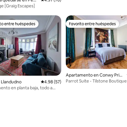
ge [Graig Escapes]
ito entre huéspedes
Favorito entre huéspedes
 entre huéspedes preferido
Favorito entre huéspedes
Apartamento en Conwy Princ
ipal Area
Parrot Suite - Tilstone Boutiqu
 Llandudno
Calificación promedio: 4.98 de 5, 57 reseñas
4.98 (57)
Accom
nto en planta baja, todo a
ncia a pie.