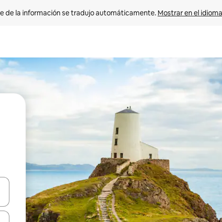
e de la información se tradujo automáticamente. 
Mostrar en el idioma
n las teclas de flecha hacia arriba y hacia abajo o explora con el tact