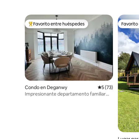
Favorito entre huéspedes
Favorito
Favorito entre huéspedes preferido
Favorito
Condo en Deganwy
Calificación promed
5 (73)
Impresionante departamento familiar
con balcón y vistas
Lugar par