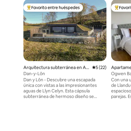
Favorito entre huéspedes
Favor
Favorito entre huéspedes preferido
Favorito
Arquitectura subterránea en Ar
Calificación promed
5 (22)
Apartame
enig
cipal Area
Dan-y-Lôn
Ogwen Ba
Dan y Lôn - Descubre una escapada
Con una u
única con vistas a las impresionantes
de Lland
aguas de Llyn Celyn. Esta cápsula
espacioso
subterránea de hermoso diseño se
parejas. Está a poca distancia a pie de la
encuentra en el extremo oriental del
estación 
Parque Nacional Eryri. Estarás rodeado
tiendas y la playa. T
de paisajes impresionantes, con colinas y
para toda
montañas listas para explorar desde la
apartame
puerta de tu casa. Después de un día al
grande y 
aire libre, relájate en el jacuzzi y disfruta
tamaño ki