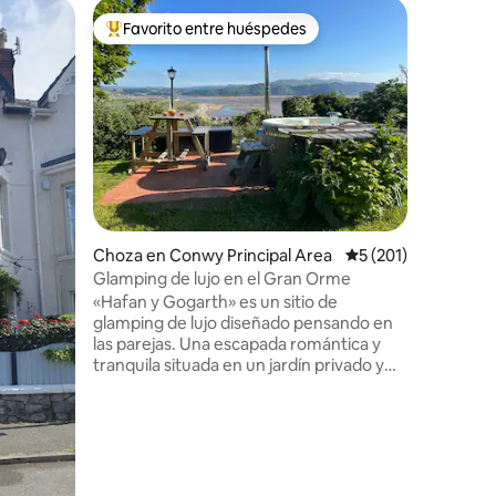
Casa del
Favorito entre huéspedes
Favor
rido
Favorito entre huéspedes preferido
Favorit
ncipal Ar
Cabaña pe
Esta romá
encuentra
bosque en
hermoso j
vistas a 
Este maj
puedes de
energías,
de barbac
Choza en Conwy Principal Area
Calificación promedi
5 (201)
quedarte 
varios pa
Glamping de lujo en el Gran Orme
coche, W
«Hafan y Gogarth» es un sitio de
Chester a
glamping de lujo diseñado pensando en
pasar un 
las parejas. Una escapada romántica y
hora.
tranquila situada en un jardín privado y
aislado compartido solo con conejos y
algún que otro zorro, no hay otros
huéspedes. Se encuentra dentro del
Great Orme Country Park con
impresionantes vistas al estuario de
Conwy y las cadenas montañosas de