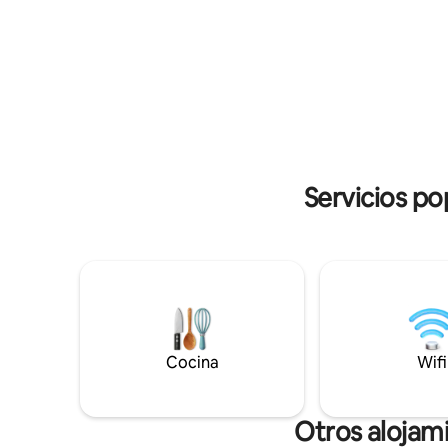
de las vistas ininterrumpidas del lago.
todos los
Recién construido para la primavera de
reciente
2026, cada detalle está diseñado para
una bañer
brindar comodidad y estilo, creando un
separada.
espacio acogedor para relajarse y
para explo
reconectar
Servicios po
Cocina
Wifi
Otros alojam