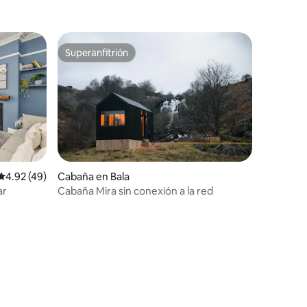
Superanfitrión
rido
Superanfitrión
Calificación promedio: 4.92 de 5, 49 reseñas
4.92 (49)
Cabaña en Bala
ar
Cabaña Mira sin conexión a la red