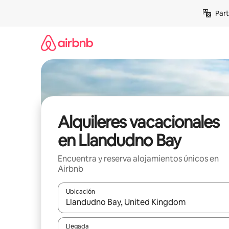
Omite
Part
el
contenido
Alquileres vacacionales
en Llandudno Bay
Encuentra y reserva alojamientos únicos en
Airbnb
Ubicación
Cuando los resultados estén disponibles, navega co
Llegada