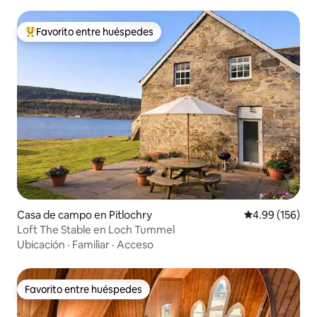
Favorito entre huéspedes
Favorito entre huéspedes preferido
Casa de campo en Pitlochry
Calificación pr
4.99 (156)
Loft The Stable en Loch Tummel
Ubicación
·
Familiar
·
Acceso
Favorito entre huéspedes
Favorito entre huéspedes