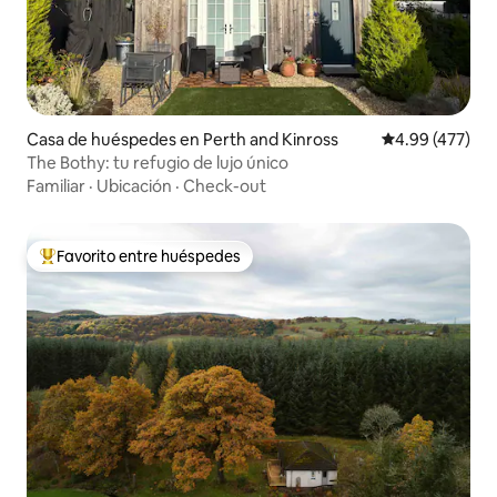
Casa de huéspedes en Perth and Kinross
Calificación pr
4.99 (477)
The Bothy: tu refugio de lujo único
Familiar
·
Ubicación
·
Check-out
Favorito entre huéspedes
Favorito entre huéspedes preferido