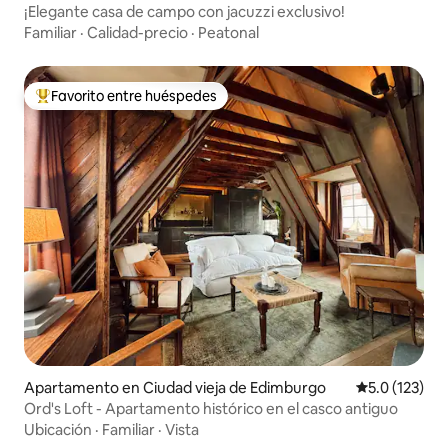
¡Elegante casa de campo con jacuzzi exclusivo!
Familiar
·
Calidad-precio
·
Peatonal
Favorito entre huéspedes
Favorito entre huéspedes preferido
Apartamento en Ciudad vieja de Edimburgo
Calificación 
5.0 (123)
Ord's Loft - Apartamento histórico en el casco antiguo
Ubicación
·
Familiar
·
Vista