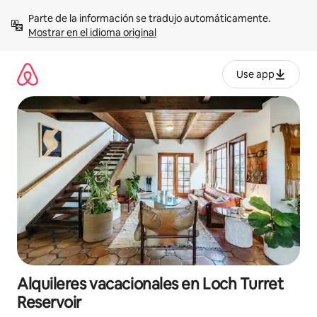
Omite
Parte de la información se tradujo automáticamente. 
el
Mostrar en el idioma original
contenido
Use app
Alquileres vacacionales en Loch Turret
Reservoir