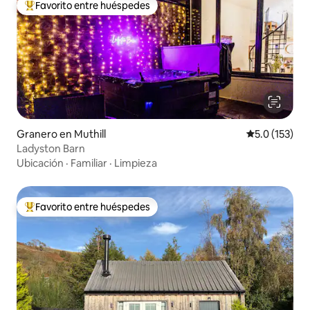
Favorito entre huéspedes
Favorito entre huéspedes preferido
Granero en Muthill
Calificación 
5.0 (153)
Ladyston Barn
Ubicación
·
Familiar
·
Limpieza
Favorito entre huéspedes
Favorito entre huéspedes preferido