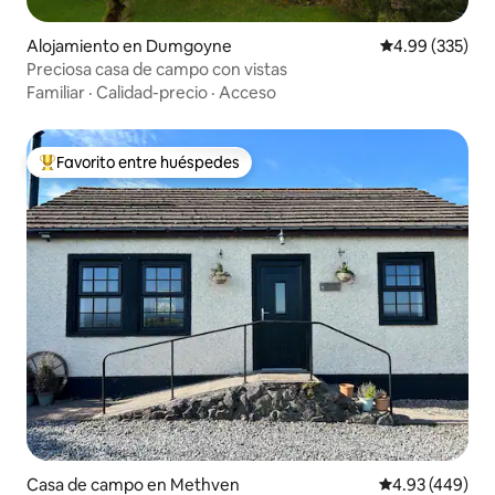
Alojamiento en Dumgoyne
Calificación pr
4.99 (335)
Preciosa casa de campo con vistas
Familiar
·
Calidad-precio
·
Acceso
Favorito entre huéspedes
Favorito entre huéspedes preferido
Casa de campo en Methven
Calificación pr
4.93 (449)