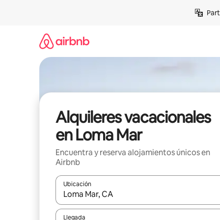
Omite
Part
el
contenido
Alquileres vacacionales
en Loma Mar
Encuentra y reserva alojamientos únicos en
Airbnb
Ubicación
Cuando los resultados estén disponibles, navega co
Llegada