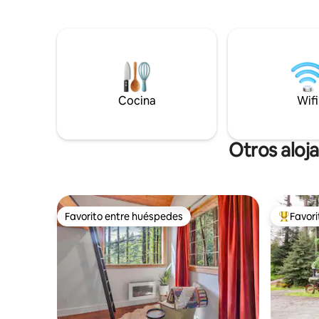
histórico. Disfruta de la belleza natural
hamaca pa
del bosque de secuoyas circundante.
completo.
Relájate en una autocaravana de 40 pies
cabaña es
nueva de 2024. Todos los ingresos se
sentido y
destinan a restaurar la cabaña de troncos
ni aire acondici
WJS.
241449
Cocina
Wifi
Otros aloj
Favorito entre huéspedes
Favor
Favorito entre huéspedes
Favorito