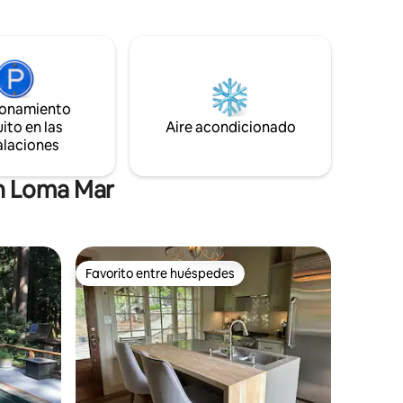
con parrilla, piscina con agua salada. A
,
minutos de Stanford, Los Altos, Palo Alto
recreativa
y los principales campus tecnológicos,
Quail
restaurantes y tiendas.
 20
 paseo
ionamiento
ito en las
Aire acondicionado
hículos
alaciones
rame
en Loma Mar
Favorito entre huéspedes
rido
Favorito entre huéspedes