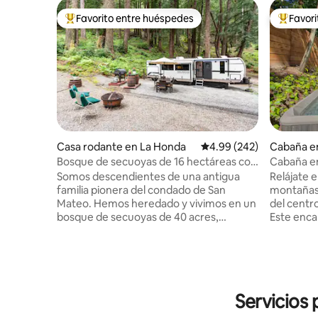
Favorito entre huéspedes
Favor
Favorito entre huéspedes preferido
Favorito
Casa rodante en La Honda
Calificación promedio: 
4.99 (242)
Cabaña e
Bosque de secuoyas de 16 hectáreas con
Cabaña en
senderos privados
Somos descendientes de una antigua
Relájate 
familia pionera del condado de San
montañas 
Mateo. Hemos heredado y vivimos en un
del centro
bosque de secuoyas de 40 acres,
Este enca
respaldado por 1000 acres de parque.
cuadrados
Nos gustaría compartir nuestro bosque
desconecta
contigo. Da un paseo y conoce la historia
sumergirt
del Woodwardia Lodge de La Honda,
cuenta c
construido en 1913. Camina por senderos
baño comp
Servicios
privados de explotación forestal de 150
patio pri
años de antigüedad en este alojamiento
hidromasa