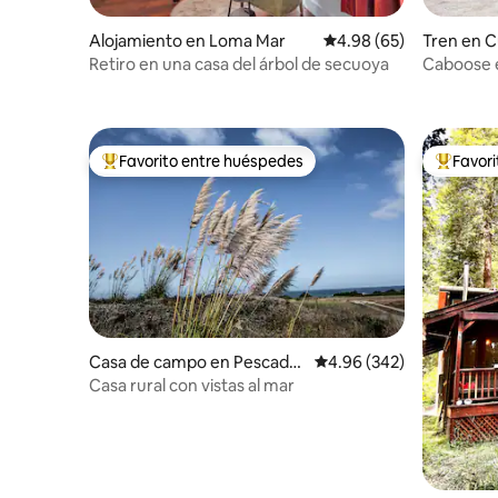
Alojamiento en Loma Mar
Calificación promedio:
4.98 (65)
Tren en C
Retiro en una casa del árbol de secuoya
Caboose e
Cupertin
Favorito entre huéspedes
Favor
Favorito entre huéspedes preferido
Favorito
Casa de campo en Pescader
Calificación promedio: 
4.96 (342)
o
Casa rural con vistas al mar