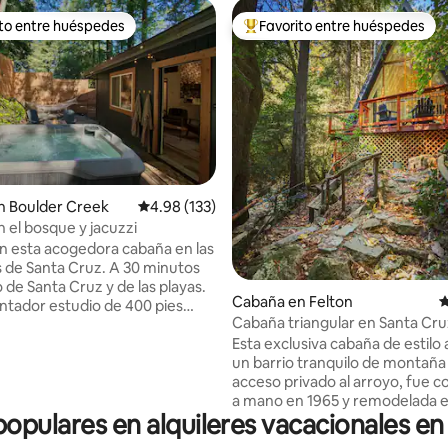
ito entre huéspedes
Favorito entre huéspedes
 entre huéspedes preferido
Favorito entre huéspedes prefe
4.99 de 5, 242 reseñas
n Boulder Creek
Calificación promedio: 4.98 de 5, 133 reseñas
4.98 (133)
 el bosque y jacuzzi
en esta acogedora cabaña en las
de Santa Cruz. A 30 minutos
 de Santa Cruz y de las playas.
Cabaña en Felton
C
ntador estudio de 400 pies
Cabaña triangular en Santa Cru
 es el entorno perfecto para
Esta exclusiva cabaña de estilo 
r de la vida de la ciudad y
un barrio tranquilo de montaña
e en las secuoyas. La cabaña
acceso privado al arroyo, fue c
on una cama tamaño queen,
a mano en 1965 y remodelada e
leto, cocina y barbacoa. El
 populares en alquileres vacacionales e
verano de 2024. Ahora es un pequeño
vado incluye una bañera de
trozo de cielo en el arroyo en la
je, chimenea de propano y