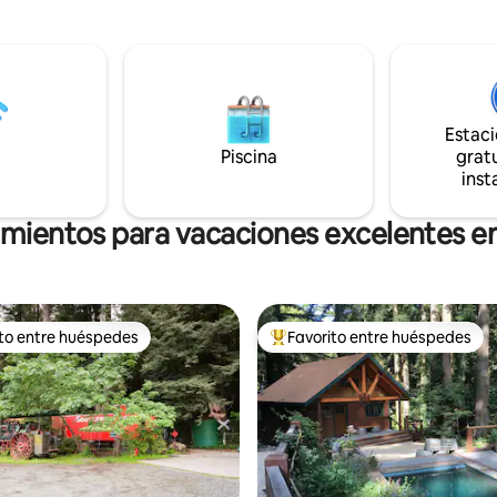
secuoyas. * A 5-10 minutos del parque
ra relajarse y descansar por
estatal Henry Cowell Redwoods
 Tenga en cuenta que la
ferrocarril Roaring Camp, área 
tá en una carretera de un solo
Loch Lomond, Trout Farm Inn, 
 ventosa. Hay WiFi, pero no TV
Hollow Ranch y tiendas de Felton. * A
onado. Permiso SCC #
minutos de Santa Cruz, playa y
Estac
marítimo. * A 1 minuto del mercado
Piscina
gratu
Zayante Creek (cargador de ve
inst
eléctricos). Encuéntranos en redes
sociales: Insta @SantaCruzAF
amientos para vacaciones excelentes 
ito entre huéspedes
Favorito entre huéspedes
 entre huéspedes preferido
Favorito entre huéspedes prefe