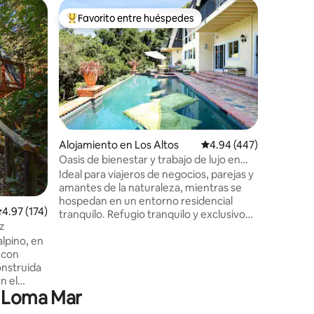
Cabaña e
Favorito entre huéspedes
Favorit
rido
Favorito entre huéspedes preferido
Favorit
Escápate 
Relájate y
nuestra 
las mont
junto a n
chapuzón
privada y 
Camina po
Henry Cowell
Alojamiento en Los Altos
Calificación promedio: 
4.94 (447)
centro hi
Oasis de bienestar y trabajo de lujo en
paseo mar
Silicon Valley
Ideal para viajeros de negocios, parejas y
perfecta 
amantes de la naturaleza, mientras se
Santa Cr
hospedan en un entorno residencial
mientras
alificación promedio: 4.97 de 5, 174 reseñas
4.97 (174)
tranquilo. Refugio tranquilo y exclusivo
cómodo. De cualquier manera
z
de lujo de 1,500 pies cuadrados en Los
disfrutarás d
alpino, en
Altos Hills, junto a la Reserva Rancho San
n.º 25138
 con
Antonio. Acceso privado al sendero. Wifi
onstruida
de fibra óptica de alta velocidad, espacio
n el
de trabajo, chimenea, sauna, mesa de
n Loma Mar
billar, cocina completa y cama queen de
s
lujo. Jacuzzi disponible todo el año, patio