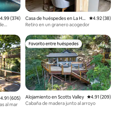
alificación promedio: 4.99 de 5, 374 reseñas
4.99 (374)
Casa de huéspedes en La Ho
Calificación promedio:
4.92 (38)
nda
de
Retiro en un granero acogedor
Favorito entre huéspedes
Favorito entre huéspedes
Alojamiento en Scotts Valley
Calificación promedio: 
4.91 (209)
alificación promedio: 4.91 de 5, 605 reseñas
4.91 (605)
Cabaña de madera junto al arroyo
tas al mar