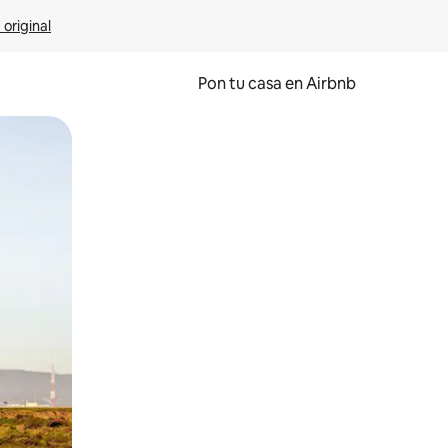
 original
Pon tu casa en Airbnb
o o desliza el dedo.