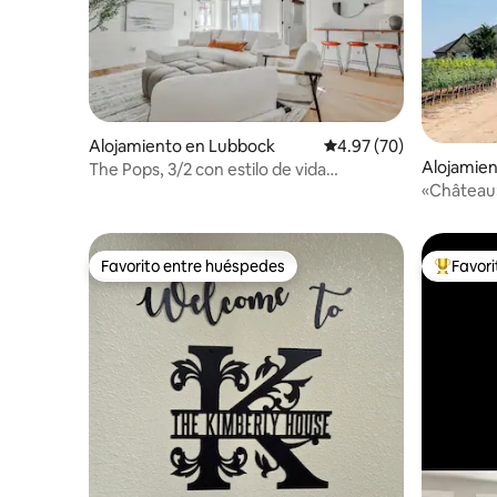
Alojamiento en Lubbock
Calificación promedio:
4.97 (70)
Alojamie
The Pops, 3/2 con estilo de vida
«Château»
interior/exterior.
Favorito entre huéspedes
Favor
Favorito entre huéspedes
Favorito