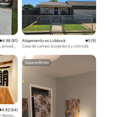
Calificación promedio: 4.98 de 5, 81 reseñas
4.98 (81)
Alojamiento en Lubbock
Calificación prome
5 (9)
o, privado
Casa de campo acogedora y cómoda
Superanfitrión
Superanfitrión
Calificación promedio: 4.92 de 5, 64 reseñas
4.92 (64)
en Ransom