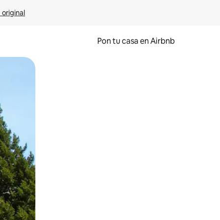
 original
Pon tu casa en Airbnb
o o desliza el dedo.