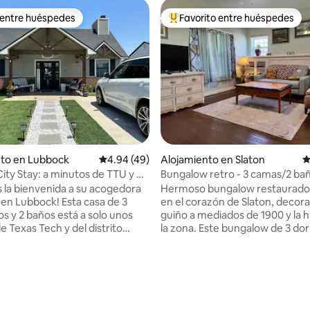
 entre huéspedes
Favorito entre huéspedes
 entre huéspedes
Favorito entre huéspedes prefe
 4.96 de 5, 55 reseñas
nto en Lubbock
Calificación promedio: 4.94 de 5, 49 reseñas
4.94 (49)
Alojamiento en Slaton
C
ity Stay: a minutos de TTU y de
Bungalow retro - 3 camas/2 baño
ales
tareas!
 la bienvenida a su acogedora
Hermoso bungalow restaurado
bock! Esta casa de 3
en el corazón de Slaton, decor
os y 2 baños está a solo unos
guiño a mediados de 1900 y la h
e Texas Tech y del distrito
la zona. Este bungalow de 3 dor
2 baños, a poca distancia a pie 
e un largo día o disfrute de una
Square, tiene 2 camas tamaño 
afé recién hecho por la mañana.
cama individual, 2 duchas, coci
 sábanas limpias, toallas de
completa, sala de estar y patio 
tículos básicos de baño para
Esta acogedora casa es una est
tancia sea fácil y cómoda. Ya
perfecta para negocios o placer