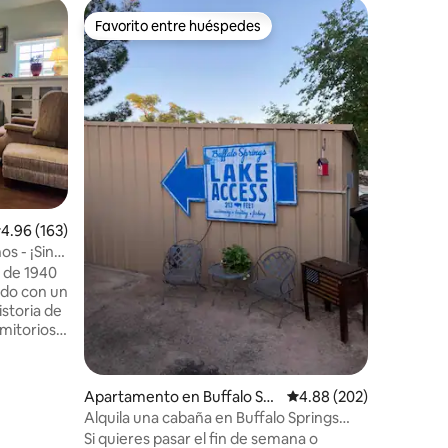
Suite de 
Favorito entre huéspedes
Superanf
rido
Favorito entre huéspedes
Superanf
k
Casa de 
centro de
Venga a 
departam
Esta ant
reciente
su encanto ún
se encuen
del aerop
La unidad
que le re
alificación promedio: 4.96 de 5, 163 reseñas
4.96 (163)
su propio código. C
espacio 
s - ¡Sin
entrada c
 de 1940
amanecer. Todas las puer
ado con un
comunica
istoria de
llave dur
mitorios y
de Slaton
queen y 1
na
Apartamento en Buffalo Spr
Calificación promedio: 
4.88 (202)
privado.
ings
Alquila una cabaña en Buffalo Springs
ancia
Lake
Si quieres pasar el fin de semana o
, a 3