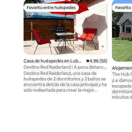
Favorito entre huéspedes
Favorito
Favorito entre huéspedes
Favorito
Casa de huéspedes en Lubbo
Calificación promedio:
4.96 (55)
ck
Destino Red Raiderland | A poca distancia
Alojamie
a pie de TTU | 2 dormitorios/2 baños
Destino Red Raiderland, una casa de
The Hub C
huéspedes de 2 dormitorios y 2 baños se
los hospit
¡Le damos
encuentra detrás de la casa principal y ha
escapada en Lub
sido rediseñada para crear la mejor
dormitori
experiencia en Lubbock. Con una
minutos d
ubicación céntrica y a poca distancia a pie
médico. Relájese en el patio al aire libre
de la Universidad Tecnológica de Texas
después d
(TTU), seguro que disfrutarás de todo lo
taza de c
que esta propiedad tiene que ofrecer,
Ofrecemos
incluido el espacio al aire libre que cuenta
baño y ar
con una parrilla, un pozo de fuego y
que su es