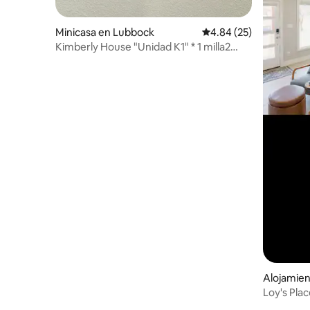
Minicasa en Lubbock
Calificación promedio:
4.84 (25)
Kimberly House "Unidad K1" * 1 milla2
Texas Tech
Alojamien
Loy's Pla