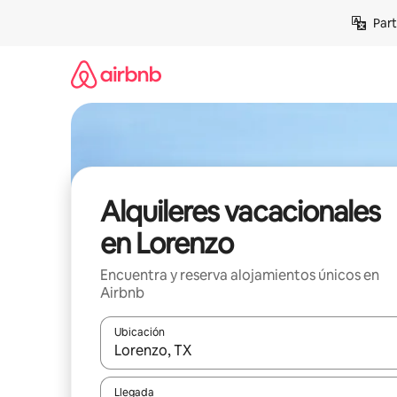
Omite
Part
el
contenido
Alquileres vacacionales
en Lorenzo
Encuentra y reserva alojamientos únicos en
Airbnb
Ubicación
Cuando los resultados estén disponibles, navega co
Llegada