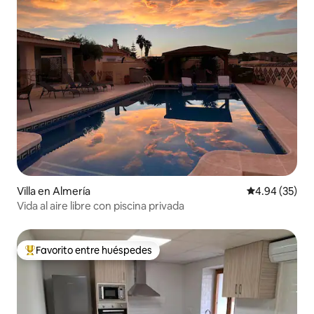
Villa en Almería
Calificación p
4.94 (35)
Vida al aire libre con piscina privada
Favorito entre huéspedes
Favorito entre huéspedes preferido