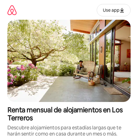
Omite
el
Use app
contenido
Renta mensual de alojamientos en Los
Terreros
Descubre alojamientos para estadías largas que te
harán sentir como en casa durante un mes o más.