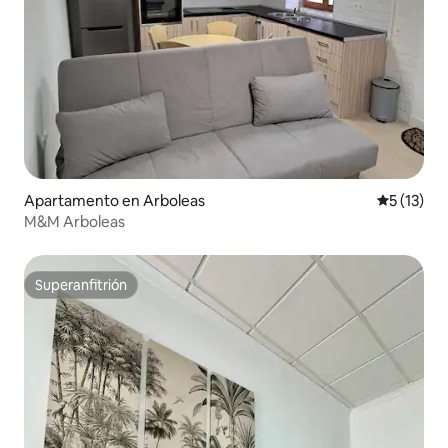
Apartamento en Arboleas
Calificaci
5 (13)
M&M Arboleas
Superanfitrión
Superanfitrión