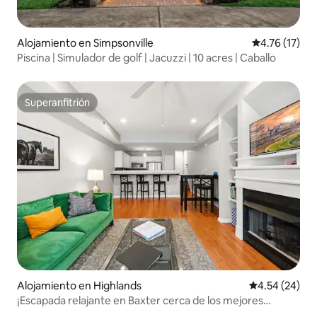
Alojamiento en Simpsonville
Calificación 
4.76 (17)
Piscina | Simulador de golf | Jacuzzi | 10 acres | Caballo
Superanfitrión
Superanfitrión
Alojamiento en Highlands
Calificación p
4.54 (24)
¡Escapada relajante en Baxter cerca de los mejores
restaurantes y bares!