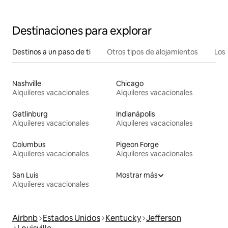
Destinaciones para explorar
Destinos a un paso de ti
Otros tipos de alojamientos
Los 
Nashville
Chicago
Alquileres vacacionales
Alquileres vacacionales
Gatlinburg
Indianápolis
Alquileres vacacionales
Alquileres vacacionales
Columbus
Pigeon Forge
Alquileres vacacionales
Alquileres vacacionales
San Luis
Mostrar más
Alquileres vacacionales
Airbnb
Estados Unidos
Kentucky
Jefferson