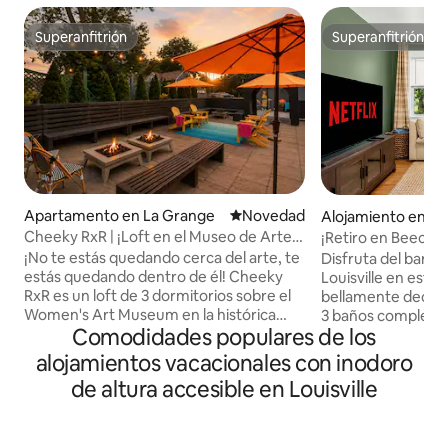
Superanfitrión
Superanfitrión
Superanfitrión
Superanfitrión
Apartamento en La Grange
Lugar para hospedarse
Novedad
Alojamiento en Lou
Cheeky RxR | ¡Loft en el Museo de Arte
¡Retiro en Beechm
con terraza en la azotea!
con patio trasero!
¡No te estás quedando cerca del arte, te
Disfruta del barr
estás quedando dentro de él! Cheeky
Louisville en esta 
RxR es un loft de 3 dormitorios sobre el
bellamente decora
Women's Art Museum en la histórica
3 baños completo
Comodidades populares de los
Main Street de La Grange, KY, donde los
para hasta 7 hués
trenes de carga pasan por el centro de la
cocina moderna c
alojamientos vacacionales con inodoro
ciudad a diario. Disfruta de galerías
de acero inoxidabl
de altura accesible en Louisville
rotativas, una biblioteca de arte, una sala
Nespresso, acoged
de escucha y una cafetería. Tiene
comedor con telev
capacidad para 6 personas con camas
Roku, además de u
tamaño king, queen y dos camas