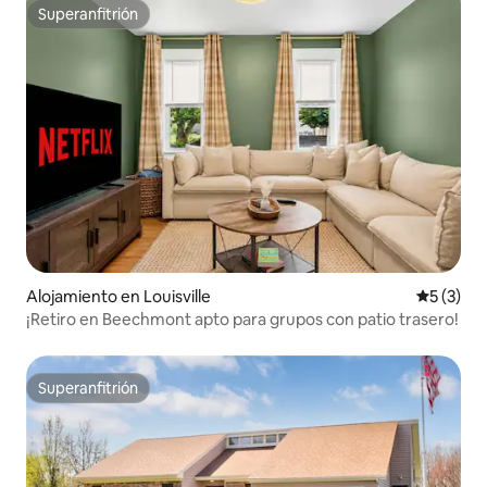
Superanfitrión
Superanfitrión
Alojamiento en Louisville
Calificac
5 (3)
¡Retiro en Beechmont apto para grupos con patio trasero!
Superanfitrión
Superanfitrión