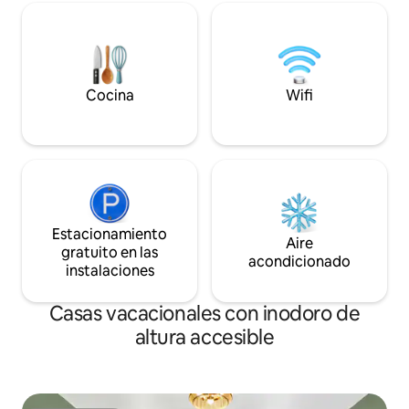
privado cercado pa
individuales, dos salas de estar,
para perros, con 
chimeneas, una sala de juegos/discos,
inteligente y est
cocina completa, lavandería, una terraza
A pocos minutos d
privada en la azotea, patio trasero y
Centro de Exposici
estacionamiento para 4 vehículos. Una
Louisville.
Cocina
Wifi
experiencia como ninguna otra en
Kentucky.
Estacionamiento
Aire
gratuito en las
acondicionado
instalaciones
Casas vacacionales con inodoro de
altura accesible