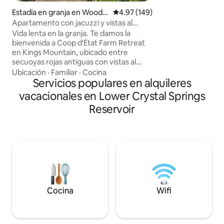
desinfección prof
Estadía en granja en Woodsi
Calificación promedio: 4.97 de 5
4.97 (149)
tamaño king con c
de
Apartamento con jacuzzi y vistas al
primera calidad. • 
bosque y al mar
Vida lenta en la granja. Te damos la
callejón sin salida
bienvenida a Coop d'État Farm Retreat
tranquilo. • Escrit
en Kings Mountain, ubicado entre
y estación de acop
secuoyas rojas antiguas con vistas al
velocidad. • Televi
mar, una chimenea y una bañera de
Ubicación
·
Familiar
·
Cocina
pulgadas. • Ducha 
hidromasaje privada. El apartamento se
Servicios populares en alquileres
con asiento con ca
encuentra en nuestra propiedad de
calefacción, espej
vacacionales en Lower Crystal Springs
glamping, donde las gallinas deambulan,
Reservoir
las cabras pastan, los perros hacen
guardia y nuestros gatos supervisan
desde lejos. Estamos a 10 minutos a pie
de la red de senderos Purisima Open
Space. Este acogedor apartamento
ocupa el piso inferior de nuestra casa e
incluye una entrada privada y
estacionamiento, acceso a un área
compartida de picnic y barbacoa.
Cocina
Wifi