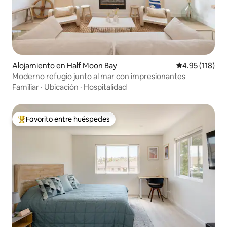
Alojamiento en Half Moon Bay
Calificación p
4.95 (118)
Moderno refugio junto al mar con impresionantes
Familiar
·
Ubicación
·
Hospitalidad
Favorito entre huéspedes
Favorito entre huéspedes preferido