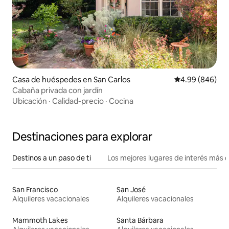
Casa de huéspedes en San Carlos
Calificación pr
4.99 (846)
Cabaña privada con jardín
Ubicación
·
Calidad-precio
·
Cocina
Destinaciones para explorar
Destinos a un paso de ti
Los mejores lugares de interés más 
San Francisco
San José
Alquileres vacacionales
Alquileres vacacionales
Mammoth Lakes
Santa Bárbara