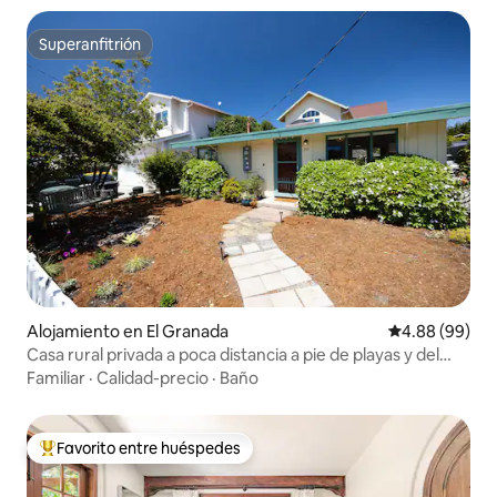
Superanfitrión
Superanfitrión
Alojamiento en El Granada
Calificación p
4.88 (99)
Casa rural privada a poca distancia a pie de playas y del
puerto
Familiar
·
Calidad-precio
·
Baño
Favorito entre huéspedes
Favorito entre huéspedes preferido