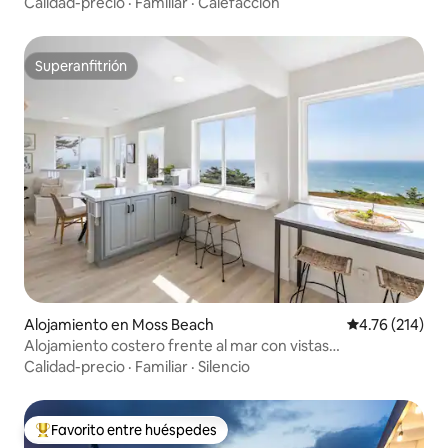
Sausalito
Calidad-precio
·
Familiar
·
Calefacción
Superanfitrión
Superanfitrión
Alojamiento en Moss Beach
Calificación p
4.76 (214)
Alojamiento costero frente al mar con vistas
impresionantes
Calidad-precio
·
Familiar
·
Silencio
Favorito entre huéspedes
Favorito entre huéspedes preferido