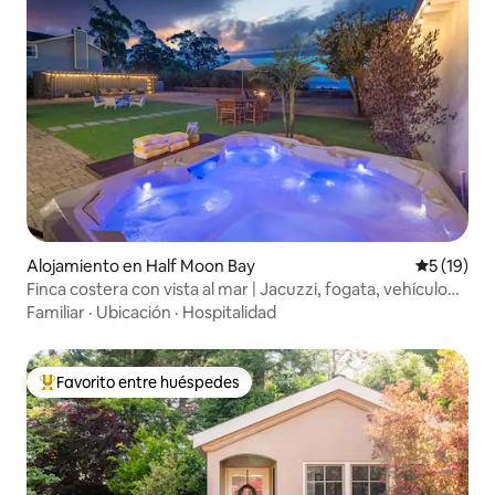
Alojamiento en Half Moon Bay
Calificaci
5 (19)
Finca costera con vista al mar | Jacuzzi, fogata, vehículo
eléctrico
Familiar
·
Ubicación
·
Hospitalidad
Favorito entre huéspedes
Favorito entre huéspedes preferido