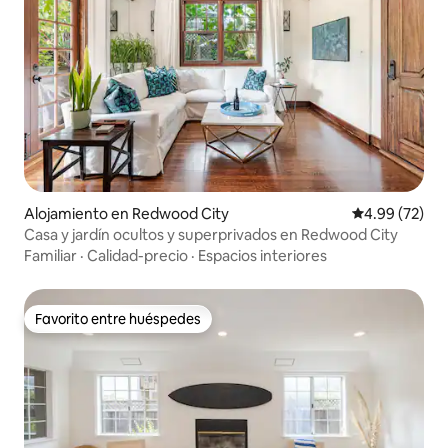
Alojamiento en Redwood City
Calificación p
4.99 (72)
Casa y jardín ocultos y superprivados en Redwood City
Familiar
·
Calidad-precio
·
Espacios interiores
Favorito entre huéspedes
Favorito entre huéspedes