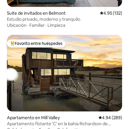
Suite de invitados en Belmont
Calificación p
4.95 (132)
Estudio privado, moderno y tranquilo.
Ubicación
·
Familiar
·
Limpieza
Favorito entre huéspedes
Favorito entre huéspedes preferido
Apartamento en Mill Valley
Calificación pr
4.94 (289)
Apartamento flotante 'C' en la bahía Richardson de