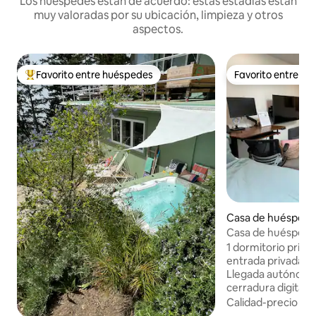
Los huéspedes están de acuerdo: estas estadías están
muy valoradas por su ubicación, limpieza y otros
aspectos.
Favorito entre huéspedes
Favorito entre h
Favorito entre huéspedes preferido
Favorito entre h
Casa de huéspede
Mateo
Casa de huéspede
excelente ubicaci
1 dormitorio priva
entrada privada. Lo más destacable: •
Llegada autónoma
cerradura digital.
gratuito + aparca
Calidad-precio
·
Ub
adicional en la call