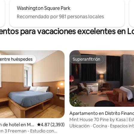
Washington Square Park
Recomendado por 981 personas locales
entos para vacaciones excelentes en L
 entre huéspedes
Superanfitrión
 entre huéspedes
Superanfitrión
Apartamento en Distrito Financ
 4.71 de 5, 80 reseñas
ro
Mint House 70 Pine by Kasa | Es
n de hotel en Ma
Calificación promedio: 4.87 de 5, 2,393 reseñas
4.87 (2,393)
accesible
Ubicación
·
Cocina
·
Espacios in
 en 3 Freeman - Estudio con