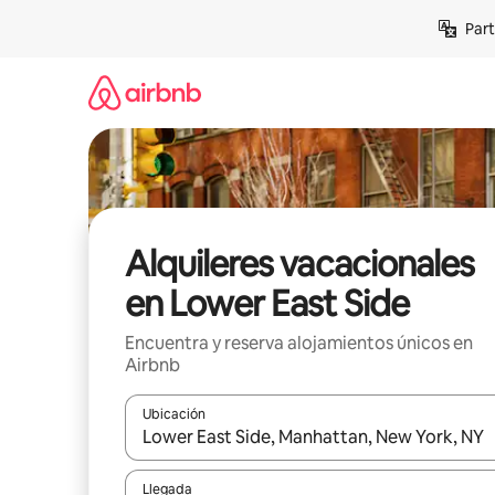
Omite
Part
el
contenido
Alquileres vacacionales
en Lower East Side
Encuentra y reserva alojamientos únicos en
Airbnb
Ubicación
Cuando los resultados estén disponibles, navega co
Llegada