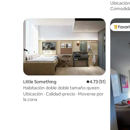
cama qu
Ubicación
Comodid
Favor
Favorito
Little Something
Calificación promedio:
4.73 (51)
Habitación doble doble tamaño queen
Ubicación
·
Calidad-precio
·
Moverse por
la zona