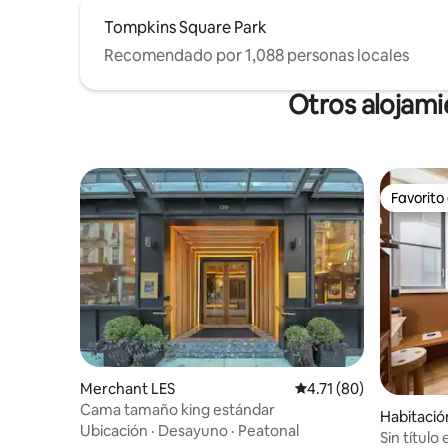
Tompkins Square Park
Recomendado por 1,088 personas locales
Otros alojami
Favorito
Favorito
Merchant LES
Calificación promedio:
4.71 (80)
Cama tamaño king estándar
Habitació
Ubicación
·
Desayuno
·
Peatonal
nhattan
Sin título