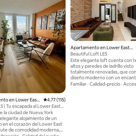
4.78 de 5, 238 reseñas
Apartamento en Lower East S
ide
Beautiful Loft LES
Este elegante loft cuenta con 
altos y paredes de ladrillo visto
totalmente renovadas, que co
diseño moderno con un encanto
Ofrece dos amplios dormitorio
Familiar
·
Calidad-precio
·
Acce
cómodas camas tamaño queen
de dos acogedoras calas para d
nto en Lower East
Calificación promedio: 4.77 de 5, 115 reseñas
4.77 (115)
con un colchón tamaño queen y
S | Tu escapada al Lower East
con dos colchones tamaño twin
perfectos para huéspedes adici
de la ciudad de Nueva York
Con un diseño espacioso y aca
elegante alojamiento de un
contemporáneos, este loft es i
o en el corazón del Lower East
grupos o familias que buscan 
frute de comodidad moderna,
y carácter en el corazón de la c
l y WiFi rápido, ya sea que esté