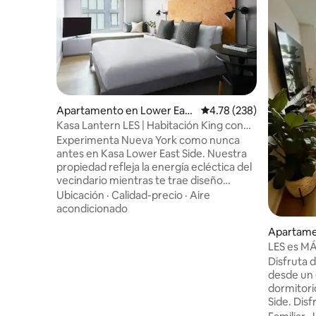
Apartamento en Lower East
Calificación promedio: 
4.78 (238)
Side
Kasa Lantern LES | Habitación King con
cocina americana
Experimenta Nueva York como nunca
antes en Kasa Lower East Side. Nuestra
propiedad refleja la energía ecléctica del
vecindario mientras te trae diseño
moderno y servicios. Ofrecemos una
Ubicación
·
Calidad-precio
·
Aire
selección de categorías de habitaciones
acondicionado
para todos los viajeros, incluidas suites
Apartame
con cocina y balcón, ¡perfectas para una
Side
LES es MÁ
estancia prolongada o simplemente para
Side
disfrutar! Nuestras habitaciones con
Disfruta 
tecnología ofrecen llegada autónoma a
desde un 
las 4:00 p. m., asistencia a los huéspedes
dormitori
las 24 horas, los 7 días de la semana, por
Side. Dis
mensaje de texto, teléfono o chat, y una
luz natura