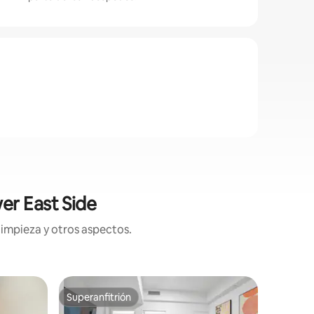
er East Side
limpieza y otros aspectos.
Apartame
Superanfitrión
Superanf
Superanfitrión
Superanf
ciero
Precioso 