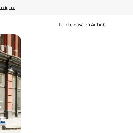
 original
Pon tu casa en Airbnb
o o desliza el dedo.