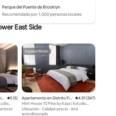
Parque del Puente de Brooklyn
Recomendado por 1,000 personas locales
ower East Side
Superanfitrión
Superanfitrión
ie
Calificación promedio: 5 de 5, 5 reseñas
5 (5)
Apartamento en Distrito Fin
Calificación promedio: 
4.91 (347)
anciero
tudio
Mint House 70 Pine by Kasa | Estudio
Deluxe King
teriores
Ubicación
·
Calidad-precio
·
Aire
acondicionado