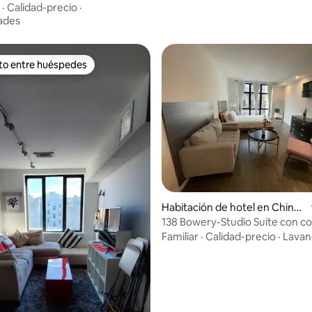
een
·
Calidad-precio
·
ades
ito entre huéspedes
 entre huéspedes preferido
 4.73 de 5, 51 reseñas
Habitación de hotel en Chinat
own
138 Bowery-Studio Suite con 
Familiar
·
Calidad-precio
·
Lavan