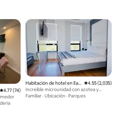
Habitación de hotel en Eas
Calificación promedio: 4.
4.55 (2,035)
t Village
Increíble microunidad con azotea y
Calificación promedio: 4.77 de 5, 74 reseñas
4.77 (74)
cocina comunitarias
Familiar
·
Ubicación
·
Parques
comedor
dería