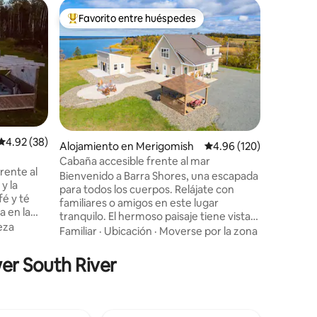
Apartame
Favorito entre huéspedes
Favorit
Favorito entre huéspedes preferido
Favorit
Apartame
cerca del
Este mod
metros c
diseñado
accesible
comodida
Calidad-
un lugar 
con una 
ropa de c
Calificación promedio: 4.92 de 5, 38 reseñas
4.92 (38)
Alojamiento en Merigomish
Calificación promedio: 
4.96 (120)
oscuras; 
Cabaña accesible frente al mar
moderna 
rente al
Bienvenido a Barra Shores, una escapada
pequeño 
y la
para todos los cuerpos. Relájate con
con ducha
fé y té
familiares o amigos en este lugar
combinaci
 en la
tranquilo. El hermoso paisaje tiene vistas
edificio 
n el baño
eza
a la costa de Northumberland. La
moverse p
Familiar
·
Ubicación
·
Moverse por la zona
propiedad incluye instalaciones sin
 con
barreras, como senderos arbolados,
wer South River
año queen
campo abierto, cenador, pasillos de
llas,
cemento circundantes y fácil acceso al
re,
agua. Relájate en el jacuzzi o acércate a la
oa y
hoguera mientras disfrutas de las