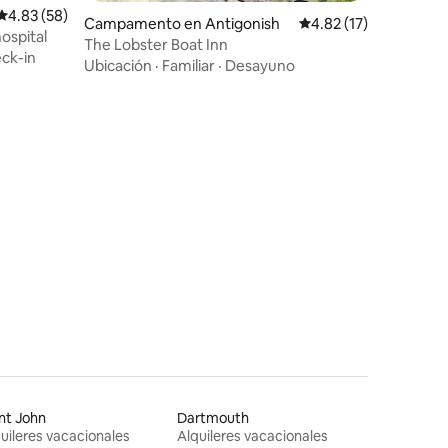
Calificación promedio: 4.83 de 5, 58 reseñas
4.83 (58)
Campamento en Antigonish
Calificación promedio:
4.82 (17)
hospital
The Lobster Boat Inn
ck-in
Ubicación
·
Familiar
·
Desayuno
nt John
Dartmouth
uileres vacacionales
Alquileres vacacionales