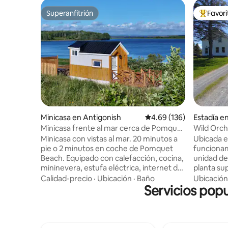
Superanfitrión
Favor
Superanfitrión
Favorito
Minicasa en Antigonish
Calificación promedio: 
4.69 (136)
Estadía e
nish
Minicasa frente al mar cerca de Pomquet
Wild Orch
Beach (preparada para el invierno)
Minicasa con vistas al mar. 20 minutos a
Ubicada e
pie o 2 minutos en coche de Pomquet
funcionam
Beach. Equipado con calefacción, cocina,
unidad de
mininevera, estufa eléctrica, internet de
planta su
alta velocidad, ventilador, microondas,
renovada 
Calidad-precio
·
Ubicación
·
Baño
Ubicación
tostadora, baño, inodoro, ducha (6'),
Servicios popu
expuestas
calentador de agua caliente, cafetera,
privado, 
hervidor de agua, estacionamiento,
bañera de
terraza/patio, zona de estar/comedor al
de una sol
aire libre, alarmas de humo/CO/propano,
noche en