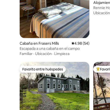
Alojamien
Rennie H
Ubicación
Cabaña en Frasers Mills
Calificación promedio:
4.98 (54)
Escapada a una cabaña en el campo
Familiar
·
Ubicación
·
Limpieza
Favorito entre huéspedes
Favor
Favorito entre huéspedes
Favorito