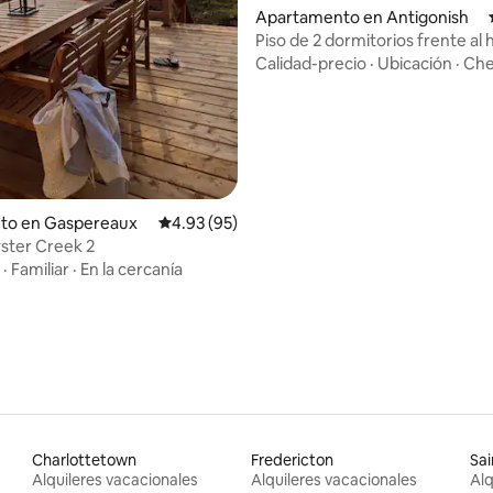
Apartamento en Antigonish
Piso de 2 dormitorios frente al 
 4.92 de 5, 49 reseñas
Calidad-precio
·
Ubicación
·
Che
nto en Gaspereaux
Calificación promedio: 4.93 de 5, 95 reseñas
4.93 (95)
ster Creek 2
·
Familiar
·
En la cercanía
Charlottetown
Fredericton
Sai
Alquileres vacacionales
Alquileres vacacionales
Alq