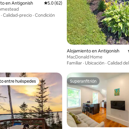
to en Antigonish
Calificación promedio: 5.0 de 5, 62 reseñas
5.0 (62)
omestead
·
Calidad-precio
·
Condición
 4.98 de 5, 54 reseñas
Alojamiento en Antigonish
MacDonald Home
Familiar
·
Ubicación
·
Calidad de
ito entre huéspedes
Superanfitrión
 entre huéspedes preferido
Superanfitrión