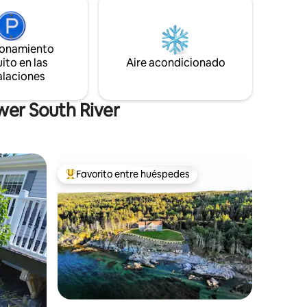
las de
increíbles vistas. Nuestra casa de campo
propano,
es un lugar donde personas de todas las
ed: tu
edades y capacidades pueden alojarse,
lo para
escapar y disfrutar del aire libre.
ionamiento
ito en las
Aire acondicionado
alaciones
wer South River
Favorito entre huéspedes
Favorito entre huéspedes preferido