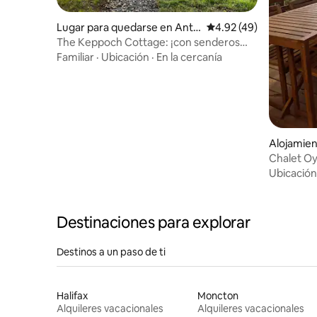
Lugar para quedarse en Anti
Calificación promedio:
4.92 (49)
gonish County
The Keppoch Cottage: ¡con senderos
justo detrás!
Familiar
·
Ubicación
·
En la cercanía
Alojamie
Chalet Oy
Ubicación
Destinaciones para explorar
Destinos a un paso de ti
Halifax
Moncton
Alquileres vacacionales
Alquileres vacacionales