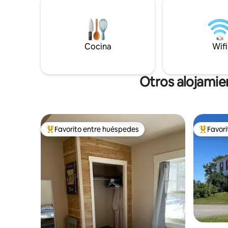
extintor de incendios. Tiene capacidad
un edredón de
para 2 personas cómodamente en una
granja en
cama doble o hasta 3 si traes una
el campo, 
cuna(pequeña alfombra para una sola
temprano!
persona disponible bajo petición). Buena
Cocina
Ubicado a
Wifi
recepción celular a 20 minutos de
StFX y de
Antigonish.
Otros alojamie
Favorito entre huéspedes
Favor
Favorito entre huéspedes preferido
Favorito