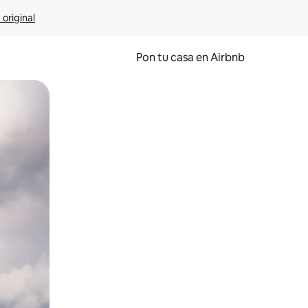
 original
Pon tu casa en Airbnb
o o desliza el dedo.