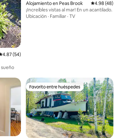
Alojamiento en Peas Brook
Calificación promedio:
4.98 (48)
¡Increíbles vistas al mar! En un acantilado.
Ubicación
·
Familiar
·
TV
Calificación promedio: 4.87 de 5, 54 reseñas
4.87 (54)
l sueño
Favorito entre huéspedes
Favorito entre huéspedes