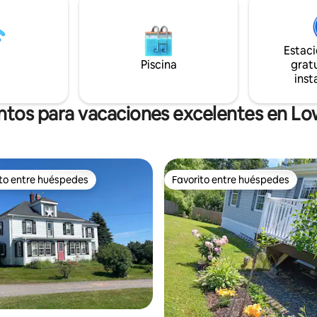
cenador con mosquitero con sil
 lana artesanal. Esta es una
descanso y mesa de fuego de 
 funcionamiento con vacas en
además de un fogón en el césp
pollos libres (¡el gallo canta
mejor refugio frente al agua so
Estac
) y cabras lecheras alpinas.
adultos.
 solo 4 km de la Universidad
Piscina
gratu
l centro de Antigonish.
inst
ntos para vacaciones excelentes en Lo
ito entre huéspedes
Favorito entre huéspedes
 entre huéspedes preferido
Favorito entre huéspedes