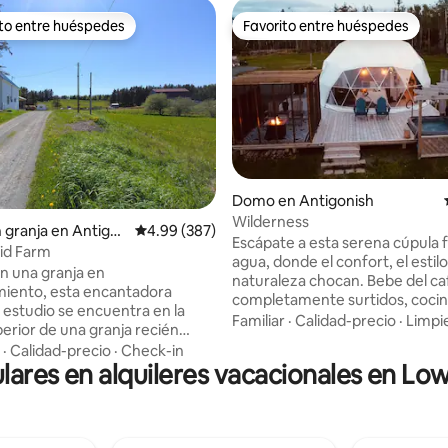
ito entre huéspedes
Favorito entre huéspedes
 entre huéspedes preferido
Favorito entre huéspedes
Domo en Antigonish
Wilderness
4.69 de 5, 136 reseñas
n granja en Antigo
Calificación promedio: 4.99 de 5, 387 reseñas
4.99 (387)
Escápate a esta serena cúpula f
id Farm
agua, donde el confort, el estilo 
n una granja en
naturaleza chocan. Bebe del ca
iento, esta encantadora
completamente surtidos, cocina
 estudio se encuentra en la
cocina equipada y refréscate e
Familiar
·
Calidad-precio
·
Limpi
perior de una granja recién
inspirado en el spa. Acogedora cama
de 1800. Disfruta de las vigas
·
Calidad-precio
·
Check-in
tamaño queen en la planta baja
lares en alquileres vacacionales en Lo
, cocina pequeña, baño
vistas panorámicas, cama tam
baño de cuatro piezas con
en el loft para observar las estre
 hidromasaje y ducha separada
jacuzzi privado, ducha al aire lib
a pieza. Accede a pasar la
terraza envolvente con barbac
 sábanas de bambú debajo de