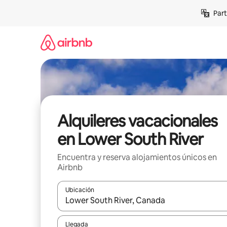
Omite
Part
el
contenido
Alquileres vacacionales
en Lower South River
Encuentra y reserva alojamientos únicos en
Airbnb
Ubicación
Cuando los resultados estén disponibles, navega co
Llegada