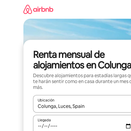
Omite
el
contenido
Renta mensual de
alojamientos en Colung
Descubre alojamientos para estadías largas 
te harán sentir como en casa durante un mes 
más.
Ubicación
Cuando los resultados estén disponibles, navega co
Llegada