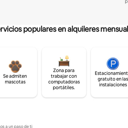
p
rvicios populares en alquileres mensua
Zona para
Estacionamien
Se admiten
trabajar con
gratuito en la
mascotas
computadoras
instalaciones
portátiles.
os a un paso de ti