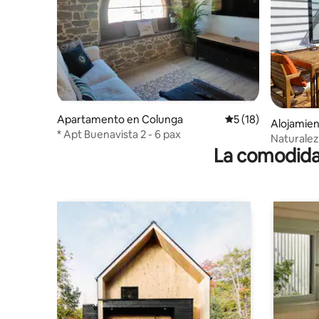
Apartamento en Colunga
Calificación promed
5 (18)
Alojamien
* Apt Buenavista 2 - 6 pax
Naturalez
La comodidad
casina del