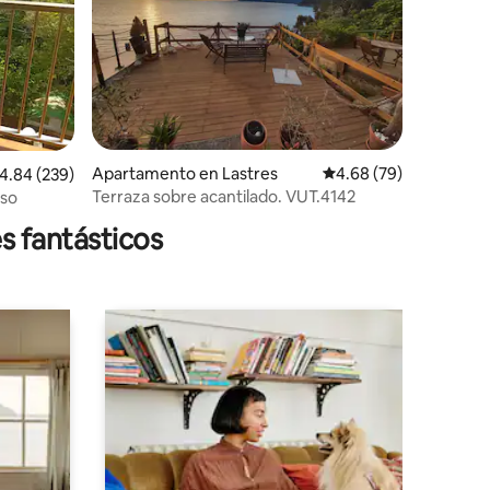
Apartamento en Lastres
Calificación promedio:
4.68 (79)
alificación promedio: 4.84 de 5, 239 reseñas
4.84 (239)
Terraza sobre acantilado. VUT.4142
nso
s fantásticos