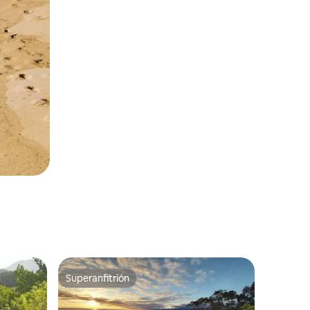
Superanfitrión
Superanfitrión