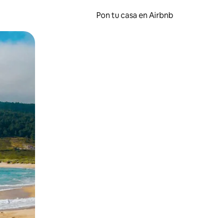
Pon tu casa en Airbnb
o o desliza el dedo.