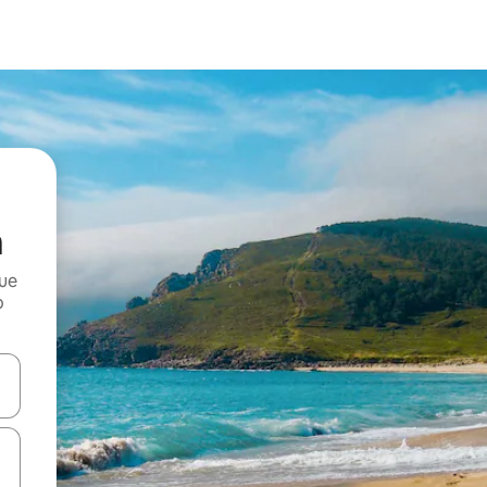
a
que
o
n las teclas de flecha hacia arriba y hacia abajo o explora con el tact