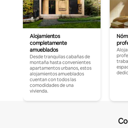
Alojamientos
Nóma
completamente
profe
amueblados
Aloj
profe
Desde tranquilas cabañas de
traba
montaña hasta convenientes
espac
apartamentos urbanos, estos
dedi
alojamientos amueblados
cuentan con todos las
comodidades de una
vivienda.
Co