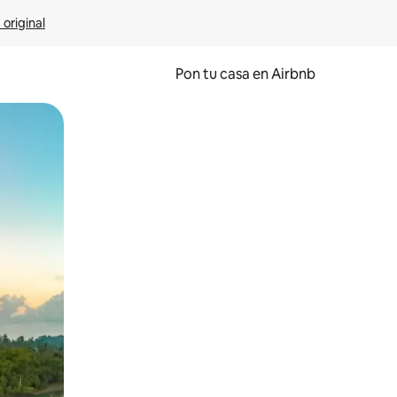
 original
Pon tu casa en Airbnb
o o desliza el dedo.