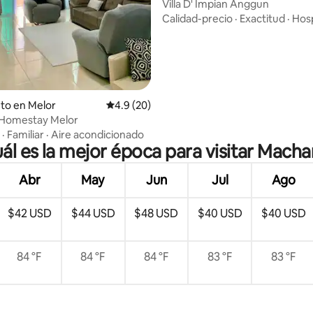
Villa D' Impian Anggun
Calidad-precio
·
Exactitud
·
Hosp
to en Melor
Calificación promedio: 4.9 de 5, 20 reseñas
4.9 (20)
 Homestay Melor
·
Familiar
·
Aire acondicionado
ál es la mejor época para visitar Mach
Abr
May
Jun
Jul
Ago
$42 USD
$44 USD
$48 USD
$40 USD
$40 USD
84 °F
84 °F
84 °F
83 °F
83 °F