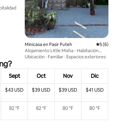
italidad
Minicasa en Pasir Puteh
Calificación prome
5 (6)
Alojamiento Little Misha - Habitación
Misha Luna
Ubicación
·
Familiar
·
Espacios exteriores
ang?
Sept
Oct
Nov
Dic
$43 USD
$39 USD
$39 USD
$41 USD
82 °F
82 °F
80 °F
80 °F