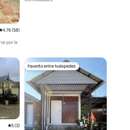
Calificación promedio: 4.76 de 5, 58 reseñas
4.76 (58)
se por la
Favorito entre huéspedes
Favorito entre huéspedes
Calificación promedio: 5 de 5, 3 reseñas
5 (3)