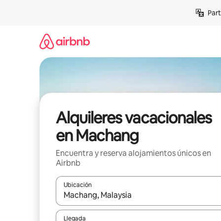
Omite
Part
el
contenido
Alquileres vacacionales
en Machang
Encuentra y reserva alojamientos únicos en
Airbnb
Ubicación
Cuando los resultados estén disponibles, navega co
Llegada