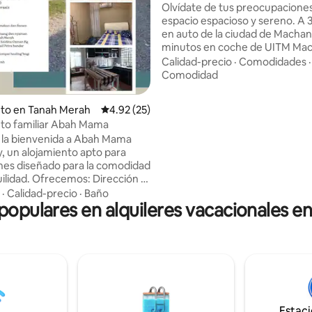
Olvídate de tus preocupacione
espacio espacioso y sereno. A 
en auto de la ciudad de Machang. - 
minutos en coche de UITM Mach
Varios restaurantes cercanos, 
Calidad-precio
·
Comodidades
·
ejemplo, Restoran Colek Bini, 
Comodidad
Restoran, E-rup Sup Restoran, 
 4.97 de 5, 33 reseñas
Restoran, KFC, Pizza Hut. - A 20 minutos
nto en Tanah Merah
Calificación promedio: 4.92 de 5, 25 reseñas
4.92 (25)
en auto de Tok Bok Natural Hotspr
to familiar Abah Mama
25 minutos en auto de Taman R
 la bienvenida a Abah Mama
Hutan Lipur Bukit Bakar. - A 35 minutos
 un alojamiento apto para
en auto de Taman Rekreasi Hut
es diseñado para la comodidad
Jeram Linang. - A 4 minutos en auto del
idad. Ofrecemos: Dirección ✅
mercado nocturno de Machang 
cada en la habitación Se
viernes por la noche).
·
Calidad-precio
·
Baño
 populares en alquileres vacacionales 
na un tapete de ✅ oración
 y el Corán ✅ No se permiten
cohólicas ni cerdo en la casa de
pacio privado y ✅ apto para
orno limpio y amigable con los
to si viajas por negocios como
r, nuestro objetivo es que
Estac
 de una estancia cómoda y