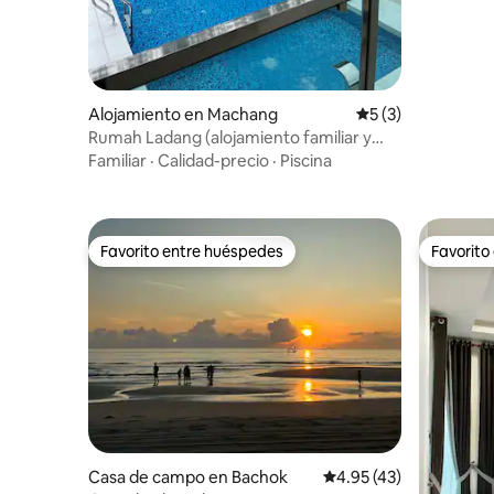
Alojamiento en Machang
Calificación prome
5 (3)
Rumah Ladang (alojamiento familiar y
lugar para eventos)
Familiar
·
Calidad-precio
·
Piscina
Favorito entre huéspedes
Favorito
Favorito entre huéspedes
Favorito
Casa de campo en Bachok
Calificación promedio:
4.95 (43)