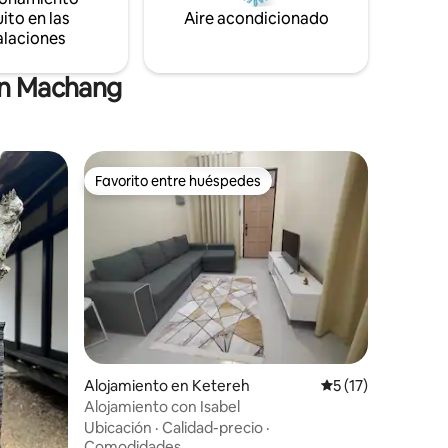
ito en las
Aire acondicionado
alaciones
en Machang
Favorito entre huéspedes
Favorito entre huéspedes
Alojamiento en Ketereh
Calificación prome
5 (17)
Alojamiento con Isabel
Ubicación
·
Calidad-precio
·
Comodidades