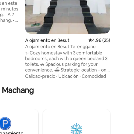
entreteni
s en este
Cocina co
3 minutos
A 7
ang. -
por
Paan
Mia FC
Alojamiento en Besut
Calificación promedio:
4.96 (25)
Alojamiento en Besut Terengganu
ing. - A
✨ Cozy homestay with 3 comfortable
ekreasi
bedrooms, each with a queen bed and 3
toilets. 🚗 Spacious parking for your
an Lipur
convenience. ⛴️ Strategic location – only
10 minutes to Perhentian Island Jetty
Calidad-precio
·
Ubicación
·
Comodidad
todos los
Island - 15 minutes to Pantai Bukit
Keluang (beach & hiking) - 3 minutes to
en Machang
TUDM Gong Kedak - 10 minutes to
Cherang Ruku (Alemy Megi Ketam, Raja
Ikan Bakar & Nasi Dagang Kak Ju) - 15
minutes to Pantai Bisikan Bayu - 12
minutes to Institute Perguruan Sultan
MIZAN Besut - 15 minutes to Imtiaz
Besut,Politek
ionamiento