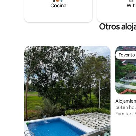
isla de Perhentian - 20 km
Cocina
acorde co
Wifi
recibirte
Otros alo
Favorito
Favorito
Alojamie
puteh ho
Familiar
·