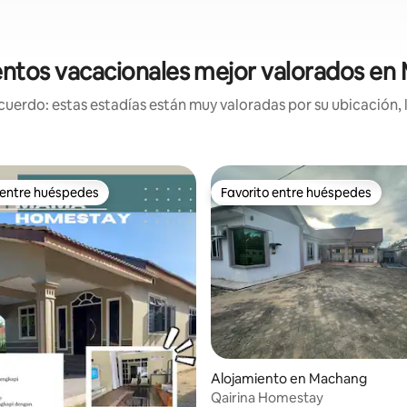
entos vacacionales mejor valorados en
uerdo: estas estadías están muy valoradas por su ubicación, 
 entre huéspedes
Favorito entre huéspedes
 entre huéspedes
Favorito entre huéspedes
Alojamiento en Machang
Qairina Homestay