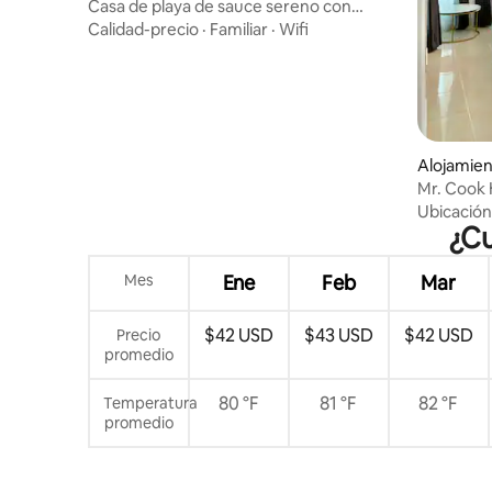
Casa de playa de sauce sereno con
amanecer fascinante
Calidad-precio
·
Familiar
·
Wifi
Alojamien
Mr. Cook
Ubicación
¿Cu
Mes
Ene
Feb
Mar
$42 USD
$43 USD
$42 USD
Precio
promedio
80 °F
81 °F
82 °F
Temperatura
promedio