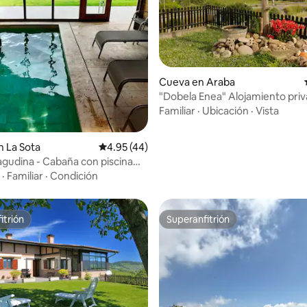
Cueva en Araba
"Dobela Enea" Alojamiento pri
 4.98 de 5, 49 reseñas
Familiar
·
Ubicación
·
Vista
 La Sota
Calificación promedio: 4.95 de 5, 44 reseñas
4.95 (44)
nagudina - Cabaña con piscina
da
·
Familiar
·
Condición
itrión
Superanfitrión
itrión
Superanfitrión