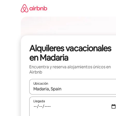
Omite
el
contenido
Alquileres vacacionales
en Madaria
Encuentra y reserva alojamientos únicos en
Airbnb
Ubicación
Cuando los resultados estén disponibles, navega co
Llegada