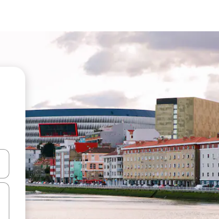
n las teclas de flecha hacia arriba y hacia abajo o explora con el tact