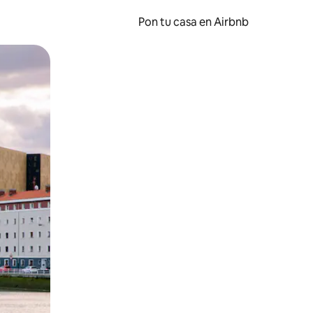
Pon tu casa en Airbnb
o o desliza el dedo.