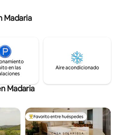
lugar céntrico y tranquilo a la vez.
en Madaria
ionamiento
ito en las
Aire acondicionado
alaciones
en Madaria
Favorito entre huéspedes
rido
Favorito entre huéspedes preferido