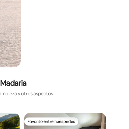
 Madaria
limpieza y otros aspectos.
Casa de 
Favorito entre huéspedes
Favor
rido
Favorito entre huéspedes
Favorit
ALDAPA·