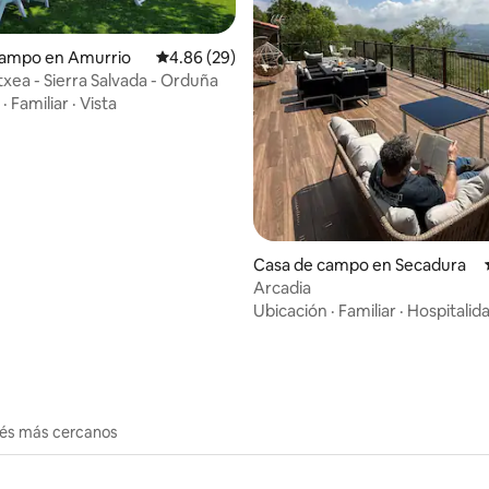
: 4.9 de 5, 51 reseñas
campo en Amurrio
Calificación promedio: 4.86 de 5, 29 reseñas
4.86 (29)
txea - Sierra Salvada - Orduña
·
Familiar
·
Vista
Casa de campo en Secadura
Arcadia
Ubicación
·
Familiar
·
Hospitalid
erés más cercanos