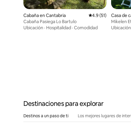
Cabaña en Cantabria
Calificación promedio
4.9 (51)
Casa de 
Cabaña Pasiega Lo Bartulo
Mikelen E
Ubicación
·
Hospitalidad
·
Comodidad
Ubicación
Destinaciones para explorar
Destinos a un paso de ti
Los mejores lugares de int