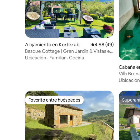
Alojamiento en Kortezubi
Calificación promedio:
4.98 (49)
Basque Cottage | Gran Jardin & Vistas en
Urdaibai
Ubicación
·
Familiar
·
Cocina
Cabaña en
Villa Bre
climatiza
Ubicación
Favorito entre huéspedes
Superanf
Favorito entre huéspedes
Superanf