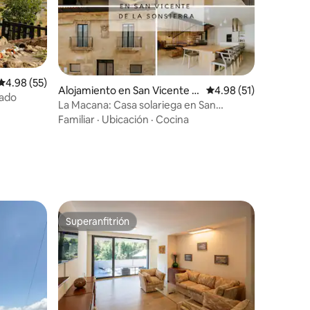
Calificación promedio: 4.98 de 5, 55 reseñas
4.98 (55)
Alojamiento en San Vicente d
Calificación promedio:
4.98 (51)
vado
e la Sonsierra
La Macana: Casa solariega en San
Vicente Sonsierra
Familiar
·
Ubicación
·
Cocina
Superanfitrión
Superanfitrión