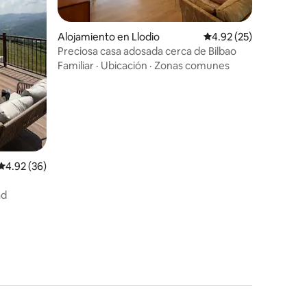
Alojamiento en Llodio
Calificación promedio:
4.92 (25)
Preciosa casa adosada cerca de Bilbao
Familiar
·
Ubicación
·
Zonas comunes
Calificación promedio: 4.92 de 5, 36 reseñas
4.92 (36)
ad