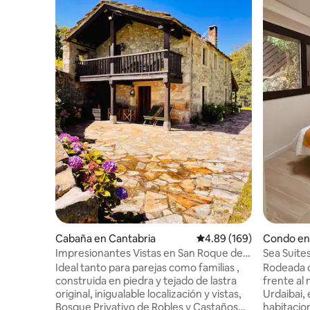
Cabaña en Cantabria
Calificación promedio: 
4.89 (169)
Condo en 
Impresionantes Vistas en San Roque de
Sea Suites
Riomiera
Ideal tanto para parejas como familias ,
Rodeada de
construida en piedra y tejado de lastra
frente al
original, inigualable localización y vistas,
Urdaibai, 
Bosque Privativo de Robles y Castaños
habitacion