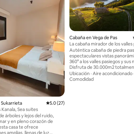
Cabaña en Vega de Pas
La cabaña mirador de los valles
Auténtica cabaña de piedra pa
espectaculares vistas panorám
360° a los valles pasiegos y sus
Disfruta de 30.000m2 totalme
vallados con caminos y rincone
Ubicación
·
Aire acondicionado
para pasear, bosque autóctono
Comodidad
prados, manantial y un gran jardín llano
que rodea la cabaña. Absoluta
tranquilidad y privacidad ya que
vecinos más que los animales de la zona.
4.89 de 5, 169 reseñas
Sukarrieta
Calificación promedio: 5.0 de 5, 27 reseñas
5.0 (27)
A tan solo 5 min. del centro de
 Kanala, Sea suites
Pas, ríos y cascadas. Acceso p
 árboles y lejos del ruido,
asfaltado hasta la misma puerta
 mar y en pleno corazón de
esta casa te ofrece
es amplias, llenas de luz