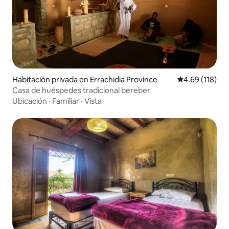
Habitación privada en Errachidia Province
Calificación p
4.69 (118)
Casa de huéspedes tradicional bereber
Ubicación
·
Familiar
·
Vista