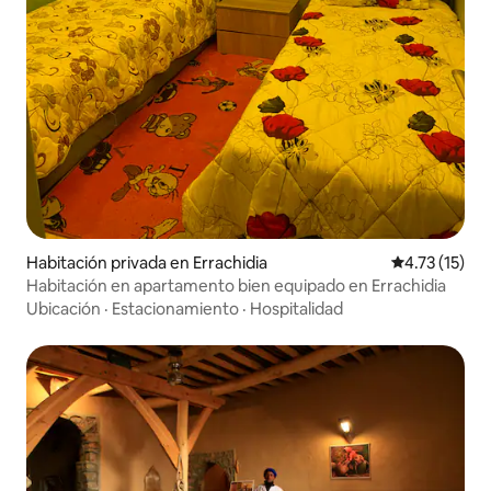
Habitación privada en Errachidia
Calificación 
4.73 (15)
Habitación en apartamento bien equipado en Errachidia
Ubicación
·
Estacionamiento
·
Hospitalidad