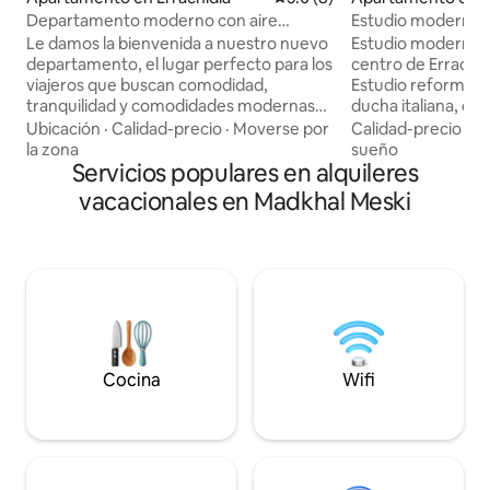
Departamento moderno con aire
Estudio moderno 
acondicionado y WIFI RÁPIDO
Le damos la bienvenida a nuestro nuevo
Estudio moderno 
departamento, el lugar perfecto para los
centro de Errachidia • El alojami
viajeros que buscan comodidad,
Estudio reformado 
tranquilidad y comodidades modernas
ducha italiana, coc
durante su estancia en Errachidia.
acondicionado, te
Ubicación
·
Calidad-precio
·
Moverse por
Calidad-precio
·
Ub
Relájate en esta escapada única y
Edificio reciente
la zona
sueño
tranquila. Siempre estamos listos para
Servicios populares en alquileres
vigilado por cámar
ayudarte con consejos sobre
servicios. Bienven
vacacionales en Madkhal Meski
atracciones locales, restaurantes o
:) • Reglamento interno: Según la ley
excursiones. Nuestro departamento es
marroquí, se req
de construcción reciente y está
identidad para cada
decorado con esmero para ofrecerle
de matrimonio es o
una estancia agradable y relajante.
parejas marroquíe
Combina un estilo moderno con toques
Marruecos.
tradicionales marroquíes.
Cocina
Wifi