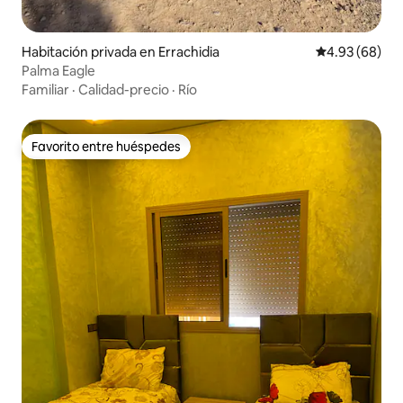
Habitación privada en Errachidia
Calificación p
4.93 (68)
Palma Eagle
Familiar
·
Calidad-precio
·
Río
Favorito entre huéspedes
Favorito entre huéspedes