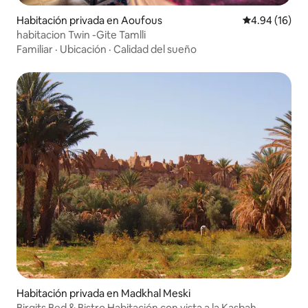
Habitación privada en Aoufous
Calificación 
4.94 (16)
habitacion Twin -Gite Tamlli
Familiar
·
Ubicación
·
Calidad del sueño
Habitación privada en Madkhal Meski
Birgits Bed & Bistro Habitación con vista a la Kasbah