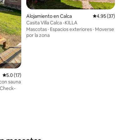
Alojamiento en Calca
Calificación promedio:
4.95 (37)
Casita Villa Calca -KILLA
Mascotas
·
Espacios exteriores
·
Moverse
por la zona
Calificación promedio: 5.0 de 5, 17 reseñas
5.0 (17)
 con sauna
Check-