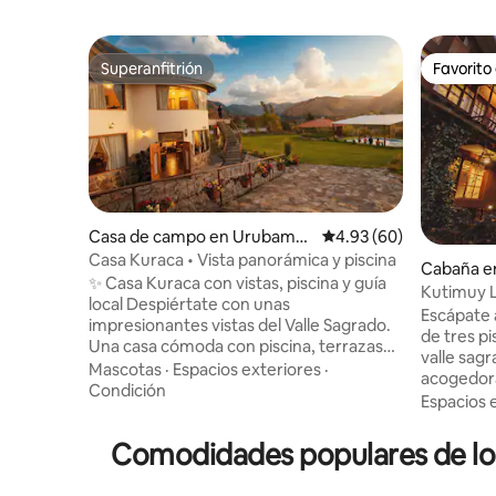
Superanfitrión
Favorito
Superanfitrión
Favorito
Casa de campo en Urubamb
Calificación promedio:
4.93 (60)
a
Casa Kuraca • Vista panorámica y piscina
Cabaña e
✨ Casa Kuraca con vistas, piscina y guía
Kutimuy L
local Despiértate con unas
fogata y 
Escápate 
impresionantes vistas del Valle Sagrado.
de tres pi
Una casa cómoda con piscina, terrazas
valle sag
soleadas y un espacio tranquilo de estilo
Mascotas
·
Espacios exteriores
·
acogedora
templo perfecto para el yoga o los
Condición
baños, un
Espacios 
momentos en grupo. Situado en el
una acoge
corazón del valle, a solo 10 minutos de
encantad
Comodidades populares de lo
Urubamba. Ideal para visitar Machu
balcón pr
Picchu, Ollantaytambo, Pisac, Maras y
panorámic
más. Lo que te encantará. • 🏊 Piscina