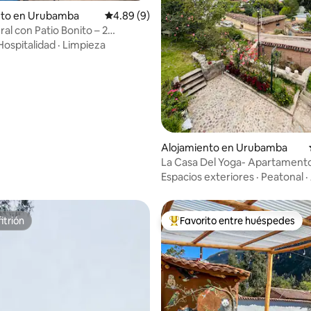
nto en Urubamba
Calificación promedio: 4.89 de 5, 9 reseñas
4.89 (9)
o: 5.0 de 5, 6 reseñas
ral con Patio Bonito – 2
os”
Hospitalidad
·
Limpieza
Alojamiento en Urubamba
La Casa Del Yoga- Apartament
Vista al Río
Espacios exteriores
·
Peatonal
·
itrión
Favorito entre huéspedes
itrión
Favorito entre huéspedes prefe