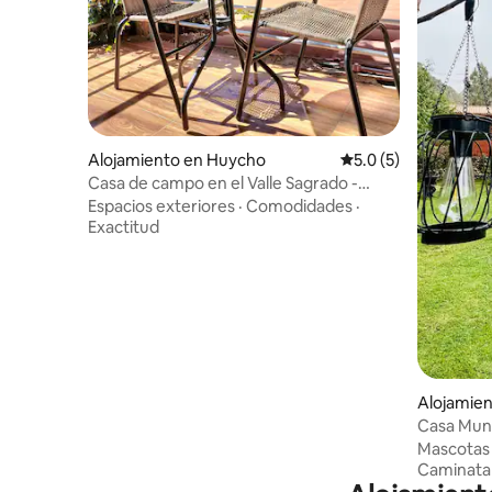
Alojamiento en Huycho
Calificación promedi
5.0 (5)
Casa de campo en el Valle Sagrado -
Urubamba
Espacios exteriores
·
Comodidades
·
Exactitud
Alojamie
Casa Mun
Mascotas
Caminata