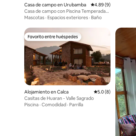
Casa de campo en Urubamba
Calificación promedio
4.89 (9)
Casa de campo con Piscina Temperada
en Urubamba
Mascotas
·
Espacios exteriores
·
Baño
Favorito entre huéspedes
Favorito entre huéspedes
Alojamiento en Calca
Calificación promedi
5.0 (8)
Casitas de Huaran - Valle Sagrado
Piscina
·
Comodidad
·
Parrilla