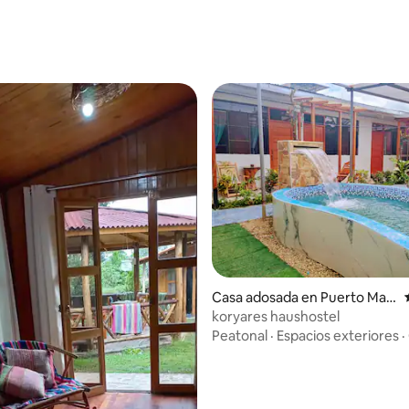
: 4.89 de 5, 9 reseñas
o: 5.0 de 5, 8 reseñas
Casa adosada en Puerto Mald
onado
koryares haushostel
Peatonal
·
Espacios exteriores
·