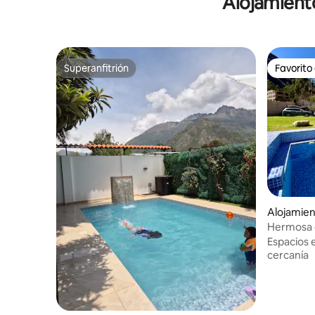
Alojamient
Superanfitrión
Favorito
Superanfitrión
Favorito
Alojamie
Hermosa ca
montañas
Espacios 
cercanía