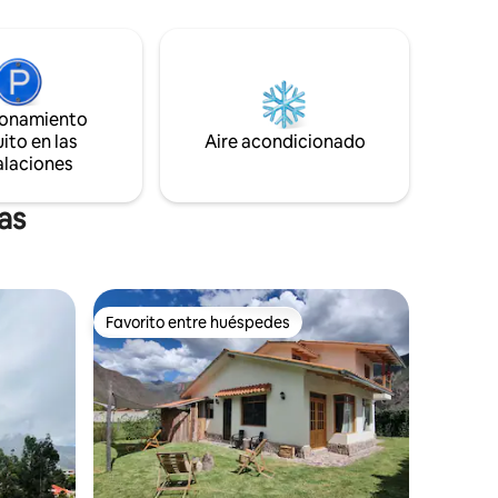
 casa pero
para Pisac, Urubamba y cusco tenemos
una moderna motocicleta todo terreno,
de 6 velocidades a precio especial para
, poner 3
nuestros huéspedes. taxi privado desde
el aeropuerto a todo el valle.
ionamiento
ito en las
Aire acondicionado
alaciones
as
Favorito entre huéspedes
Favorito entre huéspedes