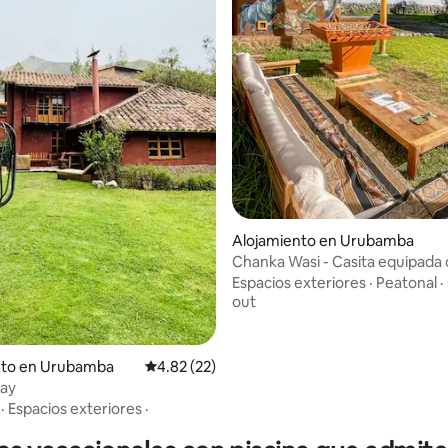
o: 5.0 de 5, 5 reseñas
Alojamiento en Urubamba
Chanka Wasi - Casita equipada
Espacios exteriores
·
Peatonal
·
out
nto en Urubamba
Calificación promedio: 4.82 de 5, 22 reseñas
4.82 (22)
ay
·
Espacios exteriores
·