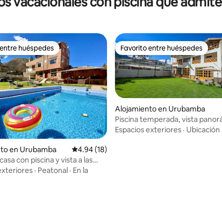
os vacacionales con piscina que admit
 entre huéspedes
Favorito entre huéspedes
 entre huéspedes
Favorito entre huéspedes
Alojamiento en Urubamba
Piscina temperada, vista panor
áreas verdes
Espacios exteriores
·
Ubicación
nto en Urubamba
Calificación promedio: 4.94 de 5, 18 reseñas
4.94 (18)
sa con piscina y vista a las
.
exteriores
·
Peatonal
·
En la