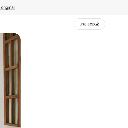
 original
Use app
o o desliza el dedo.