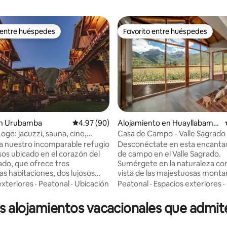
 entre huéspedes
Favorito entre huéspedes
 entre huéspedes
Favorito entre huéspedes
 4.93 de 5, 60 reseñas
n Urubamba
Calificación promedio: 4.97 de 5, 90 reseñas
4.97 (90)
Alojamiento en Huayllabamb
a
oge: jacuzzi, sauna, cine,
Casa de Campo - Valle Sagrado 
más
Panorámicas
a nuestro incomparable refugio
Desconéctate en esta encanta
sos ubicado en el corazón del
de campo en el Valle Sagrado.
rado, que ofrece tres
Sumérgete en la naturaleza con
s habitaciones, dos lujosos
vista de las majestuosas monta
a cocina totalmente equipada,
Sawasiray y Pitusiray. Ubicada en el
exteriores
·
Peatonal
·
Ubicación
Peatonal
·
Espacios exteriores
·
dora sala de estar con TV, una
corazón del Valle, este lugar es
ora mesa de comedor, un
para quienes buscan descanso,
s alojamientos vacacionales que admit
ivado e impresionantes vistas
tranquilidad y paz. Casa totalmente
as de las majestuosas
privada. ATENCION -Si vienes s