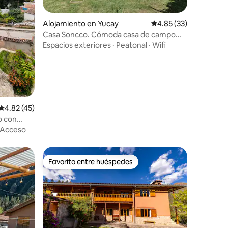
Alojamiento en Yucay
Calificación promedio:
4.85 (33)
Casa Soncco. Cómoda casa de campo
bien equipada.
Espacios exteriores
·
Peatonal
·
Wifi
Calificación promedio: 4.82 de 5, 45 reseñas
4.82 (45)
o con
Acceso
Favorito entre huéspedes
rido
Favorito entre huéspedes