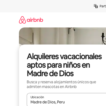
Omite
Part
el
contenido
Alquileres vacacionales
aptos para niños en
Madre de Dios
Busca y reserva alojamientos únicos que
admiten mascotas en Airbnb
Ubicación
Cuando los resultados estén disponibles, navega co