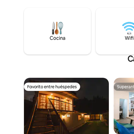
montañas.
con vistas a la montaña • 🌄 Vistas
pequeños! *Los jacuzzis, la sauna 
panorámicas del valle • 📍 Ubicación
hogueras 
céntrica estratégica • 🌟 El propietario es
menos qu
un guía local que te dará los mejores
una sesió
consejos
tu estanc
Cocina
Wifi
C
Favorito entre huéspedes
Superanf
Favorito entre huéspedes
Superanf