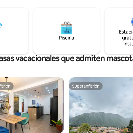
 ¡Solo se permiten perros
pareja tendrás acceso a toda la
y las
solo con Habitación 1. -Más de 3
tienen un coste adicional, a
huéspedes: las 3 habitaciones. -Si son 2
e reserves más de 2 noches*
personas en cuartos separados
n de cada uno está incluida en
en la reserva.
ia
Estac
Piscina
gratu
inst
asas vacacionales que admiten mascot
itrión
Superanfitrión
itrión
Superanfitrión