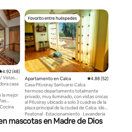
Alojamie
Favorito entre huéspedes
Favorit
Favorito entre huéspedes
Favorit
Casa ecol
La mejor 
hacia los
tranquilid
del Valle
poder vis
Mascota
zona, est
casa est
ubicada 
Calificación promedio: 4.92 de 5, 48 reseñas
4.92 (48)
Urubamba
/ Vistas
Apartamento en Calca
Calificación promedio:
4.88 (52)
para disf
dora casa
recolecta 
Casa Pitusiray Santuario Calca
mantiene 
hermoso departamento totalmente
 la mejor
construi
privado, muy iluminado, con vistas únicas
ñas
al Pitusiray ubicado a solo 3 cuadras de la
Cocina
plaza principal de la ciudad de Calca. ideal
 perfecto
para viajeros que aman el senderismo y
Peatonal
·
Estacionamiento
·
Lavandería
en mascotas en Madre de Dios
trekking de montaña descubriendo la
historia del poderoso Apu montaña
olo o en
Pitusiray y lagunas. con colectivos cerca