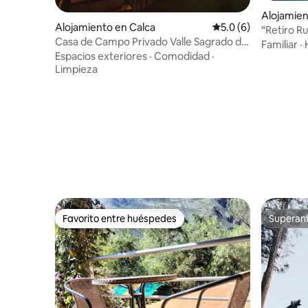
Alojamie
Alojamiento en Calca
Calificación promedi
5.0 (6)
“Retiro Ru
Casa de Campo Privado Valle Sagrado de
Dormitori
Familiar
·
los Incas
Espacios exteriores
·
Comodidad
·
Limpieza
Favorito entre huéspedes
Superanf
Favorito entre huéspedes
Superanf