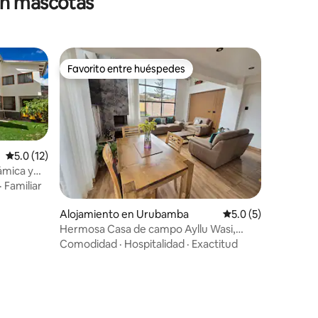
en mascotas
Favorito entre huéspedes
Favorito entre huéspedes
Calificación promedio: 5.0 de 5, 12 reseñas
5.0 (12)
ámica y
·
Familiar
Alojamiento en Urubamba
Calificación promed
5.0 (5)
Hermosa Casa de campo Ayllu Wasi,
Urubamba, Cusco.
Comodidad
·
Hospitalidad
·
Exactitud