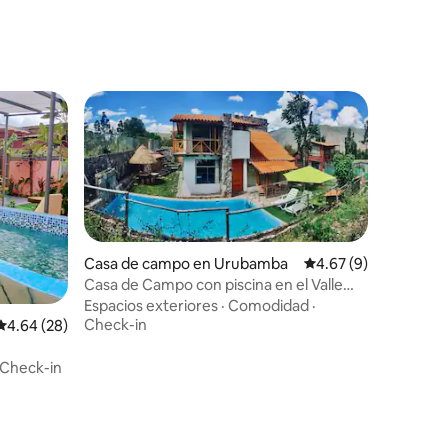
Casa de campo en Urubamba
Calificación promedio
4.67 (9)
Casa de Campo con piscina en el Valle
Sagrado
Espacios exteriores
·
Comodidad
·
Check-in
Calificación promedio: 4.64 de 5, 28 reseñas
4.64 (28)
Check-in