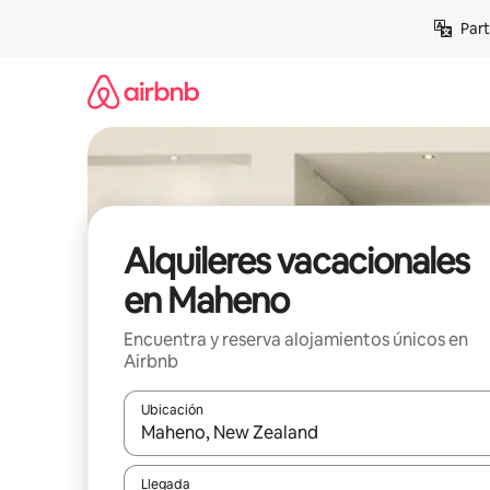
Omite
Part
el
contenido
Alquileres vacacionales
en Maheno
Encuentra y reserva alojamientos únicos en
Airbnb
Ubicación
Cuando los resultados estén disponibles, navega co
Llegada