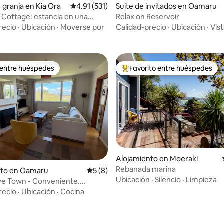
 4.89 de 5, 19 reseñas
 granja en Kia Ora
Calificación promedio: 4.91 de 5, 531 reseñas
4.91 (531)
Suite de invitados en Oamaru
l Cottage: estancia en una
Relax on Reservoir
rca de Oamaru
recio
·
Ubicación
·
Moverse por
Calidad-precio
·
Ubicación
·
Vis
 entre huéspedes
Favorito entre huéspedes
 entre huéspedes
Favorito entre huéspedes prefe
Alojamiento en Moeraki
 4.93 de 5, 27 reseñas
Rebanada marina
nto en Oamaru
Calificación promedio: 5 de 5, 8 reseñas
5 (8)
Ubicación
·
Silencio
·
Limpieza
ve Town - Conveniente.
Limpio.
recio
·
Ubicación
·
Cocina