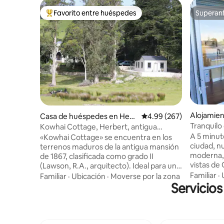
Favorito entre huéspedes
Superanf
Favorito entre huéspedes preferido
Superanf
Alojamie
Casa de huéspedes en Herb
Calificación promedio: 
4.99 (267)
ert
Tranquilo 
Kowhai Cottage, Herbert, antigua
mansión presbiteriana
A 5 minut
«Kowhai Cottage» se encuentra en los
ciudad, nu
terrenos maduros de la antigua mansión
moderna, 
de 1867, clasificada como grado II
vistas de
(Lawson, R.A., arquitecto). Ideal para un
totalment
fin de semana de descanso, pasar la
Familiar
·
Familiar
·
Ubicación
·
Moverse por la zona
terraza d
noche o unas vacaciones para visitar el
Servicio
vistas al 
distrito de Waitaki con todas sus
bomba de 
atracciones únicas victorianas de
calentado
Oamaru; las rocas de Moeraki a 10
dormitorios. Hay una cama pleg
minutos al sur; la ciudad de Dunedin a