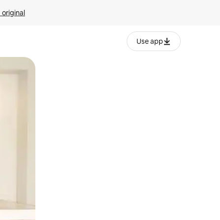
 original
Use app
o o desliza el dedo.