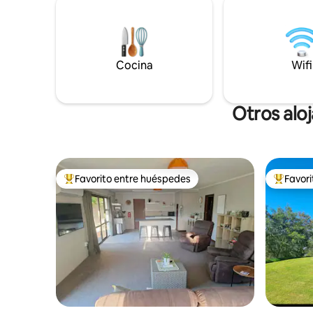
la quinta 
una hora en coche; lagos turquesas a 90
necesario
minutos al oeste con Duntroon, pistas
velocidad 
Alps2Ocean y Elephant Rocks en ruta.
que neces
Los anfitriones Susie y Bob viven en el
Oamaru. S
lugar, lo que garantiza que tu estancia
Cocina
Wifi
toallas li
sea acogedora e inolvidable. No apto
para bebés/niños.
Otros alo
Favorito entre huéspedes
Favor
Favorito entre huéspedes preferido
Favorito