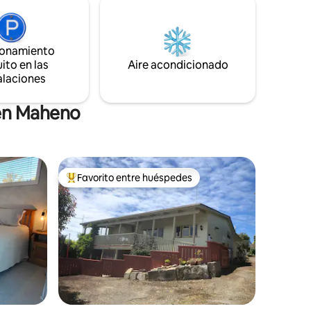
edora en
Bonificación de verano en el jardín.
as cúpulas
Televisión inteligente (video principal
fruta de
incluido),
la
cubiertos,jarra,tostadora,microondas
ionamiento
n.
están disponibles incluidos
ito en las
Aire acondicionado
café,té,azúcar, toallas y champú.
alaciones
 en Maheno
Favorito entre huéspedes
rido
Favorito entre huéspedes preferido