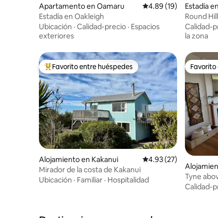
Apartamento en Oamaru
Calificación promedio:
4.89 (19)
Estadía en
Estadía en Oakleigh
Round Hil
granja ce
Ubicación
·
Calidad-precio
·
Espacios
Calidad-p
exteriores
la zona
Favorito entre huéspedes
Favorito
Favorito entre huéspedes preferido
Favorito
Alojamiento en Kakanui
Calificación promedio:
4.93 (27)
Alojamie
Mirador de la costa de Kakanui
Tyne abo
Ubicación
·
Familiar
·
Hospitalidad
Cómodo. 
Calidad-p