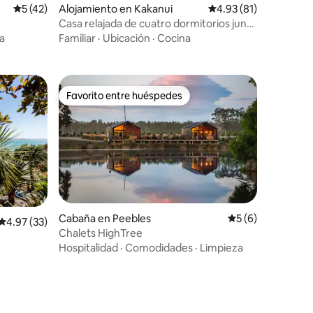
Calificación promedio: 5 de 5, 42 reseñas
5 (42)
Alojamiento en Kakanui
Calificación promedio:
4.93 (81)
Casa relajada de cuatro dormitorios junto
al mar.
ta
Familiar
·
Ubicación
·
Cocina
Favorito entre huéspedes
rido
Favorito entre huéspedes
Cabaña en Peebles
Calificación prome
5 (6)
Calificación promedio: 4.97 de 5, 33 reseñas
4.97 (33)
Chalets HighTree
Hospitalidad
·
Comodidades
·
Limpieza