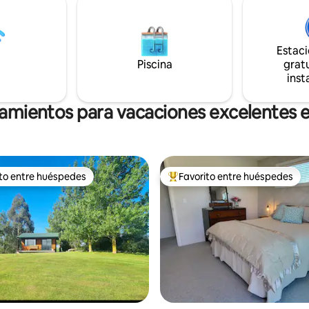
persona adicional si es
que buscan una escapada acog
. Ofrecemos internet de alta
plena naturaleza. Reserva amb
gratuito e ilimitado y todo lo
para una estadía en grupo y dis
itas para una estancia en
un retiro donde la tranquilidad, 
Estac
e proporcionan sábanas y
comodidad y el aire libre se une
Piscina
gratu
mpias y limpias para tu estancia.
inst
jamientos para vacaciones excelentes
ito entre huéspedes
Favorito entre huéspedes
 entre huéspedes preferido
Favorito entre huéspedes prefe