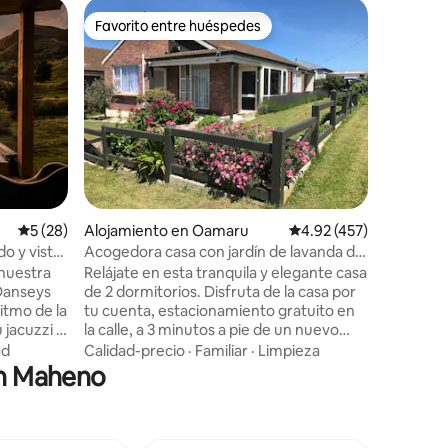
Alojamie
Favorito entre huéspedes
Favor
rido
Favorito entre huéspedes
Favorit
Pacific 
Esta es 
con inst
un entorn
Podemos 
vistas ru
Familiar
·
oportuni
el mar. A
victoriano
de Oamar
Calificación promedio: 5 de 5, 28 reseñas
5 (28)
Alojamiento en Oamaru
Calificación promedio: 
4.92 (457)
pie de lo
anfitrion
do y vistas
Acogedora casa con jardín de lavanda de
agrícolas
2 dormitorios
nuestra
Relájate en esta tranquila y elegante casa
los hués
 Danseys
de 2 dormitorios. Disfruta de la casa por
oportunid
tu cuenta, estacionamiento gratuito en
vistas al 
jacuzzi al
la calle, a 3 minutos a pie de un nuevo
, disfruta
mundo, tienda de comida para llevar,
ad
Calidad-precio
·
Familiar
·
Limpieza
 con
etc., a 3 minutos en coche del puerto y el
en Maheno
l valle.
casco antiguo, a 5 minutos para ver los
ba de
ojos amarillos. 3 camas disponibles, 1
uéspedes,
cama tamaño queen y 2 individuales más
o amigos
un sofá cama en la sala de estar.