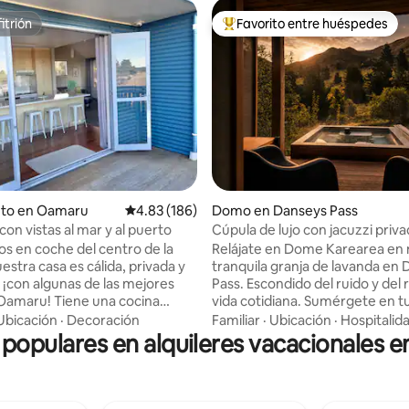
itrión
Favorito entre huéspedes
itrión
Favorito entre huéspedes prefe
nto en Oamaru
Calificación promedio: 4.83 de 5, 186 reseñas
4.83 (186)
Domo en Danseys Pass
4.99 de 5, 267 reseñas
con vistas al mar y al puerto
Cúpula de lujo con jacuzzi priva
a la montaña
os en coche del centro de la
Relájate en Dome Karearea en 
estra casa es cálida, privada y
tranquila granja de lavanda en
¡con algunas de las mejores
Pass. Escondido del ruido y del ritmo de la
 Oamaru! Tiene una cocina
vida cotidiana. Sumérgete en tu 
e equipada y una amplia
aire libre bajo el cielo estrellado
Ubicación
·
Decoración
Familiar
·
Ubicación
·
Hospitalid
onde puedes disfrutar de las
de la sauna en el río y despierta
s populares en alquileres vacacionales 
mar. Es cálida, calentada por una
amplias vistas a las montañas y a
calor en la sala de estar con
Con una cocina pequeña, bom
res adicionales en los
calor y espacio para hasta 4 h
able para
es ideal para parejas, familias 