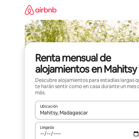
Omite
el
contenido
Renta mensual de
alojamientos en Mahitsy
Descubre alojamientos para estadías largas 
te harán sentir como en casa durante un mes 
más.
Ubicación
Cuando los resultados estén disponibles, navega co
Llegada