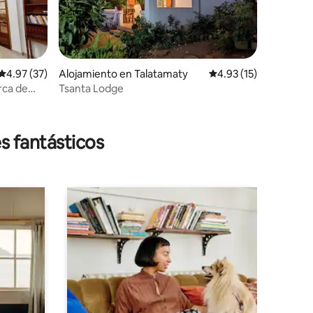
Calificación promedio: 4.97 de 5, 37 reseñas
4.97 (37)
Alojamiento en Talatamaty
Calificación promedio:
4.93 (15)
rca de
Tsanta Lodge
s fantásticos