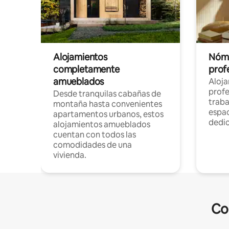
Alojamientos
Nóma
completamente
profe
amueblados
Aloj
profe
Desde tranquilas cabañas de
traba
montaña hasta convenientes
espac
apartamentos urbanos, estos
dedi
alojamientos amueblados
cuentan con todos las
comodidades de una
vivienda.
Co