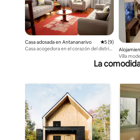
Casa adosada en Antananarivo
Calificación prome
5 (9)
Casa acogedora en el corazón del distrito
Alojamien
de negocios
Villa mod
La comodidad
del día, l