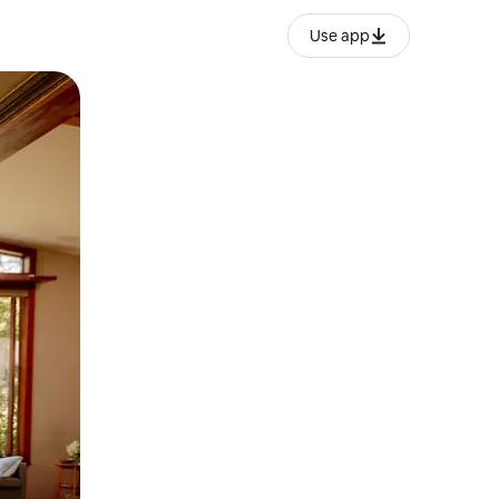
Use app
o o desliza el dedo.