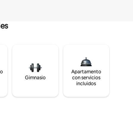
les
to
Apartamento
s
Gimnasio
con servicios
incluidos