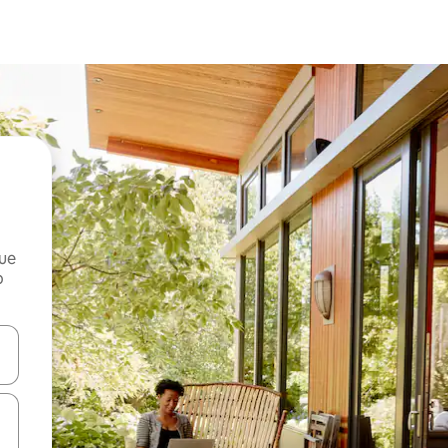
que
o
n las teclas de flecha hacia arriba y hacia abajo o explora con el tact