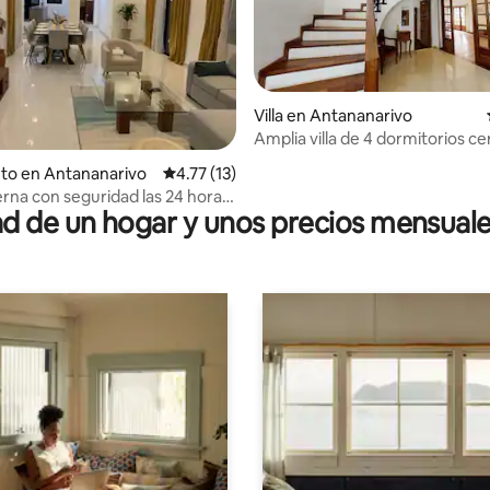
Villa en Antananarivo
Amplia villa de 4 dormitorios ce
dio: 5 de 5, 9 reseñas
servicios con gran jardín
to en Antananarivo
Calificación promedio: 4.77 de 5, 13 reseñas
4.77 (13)
erna con seguridad las 24 horas
 de un hogar y unos precios mensuale
os 7 días de la semana