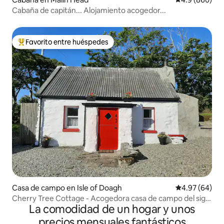
Cabaña de capitán... Alojamiento acogedor...
Favorito entre huéspedes
Favorito entre huéspedes preferido
Casa de campo en Isle of Doagh
Calificación p
4.97 (64)
Cherry Tree Cottage - Acogedora casa de campo del siglo
La comodidad de un hogar y unos
XIX
precios mensuales fantásticos