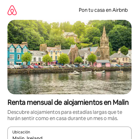
Omite
el
Pon tu casa en Airbnb
contenido
Renta mensual de alojamientos en Malin
Descubre alojamientos para estadías largas que te
harán sentir como en casa durante un mes o más.
Ubicación
Cuando los resultados estén disponibles, navega con las teclas d