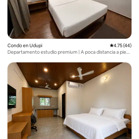
Condo en Udupi
Calificación 
4.75 (44)
Departamento estudio premium | A poca distancia a pie
del campus