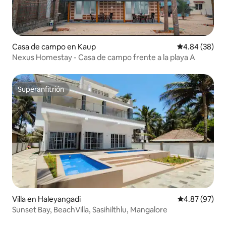
Casa de campo en Kaup
Calificación p
4.84 (38)
Nexus Homestay - Casa de campo frente a la playa A
Superanfitrión
Superanfitrión
Villa en Haleyangadi
Calificación p
4.87 (97)
Sunset Bay, BeachVilla, Sasihilthlu, Mangalore