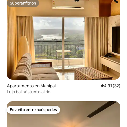
Superanfitrión
Superanfitrión
Apartamento en Manipal
Calificación 
4.91 (32)
Lujo balinés junto al río
Favorito entre huéspedes
Favorito entre huéspedes