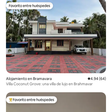
Favorito entre huéspedes
Favorito entre huéspedes
Alojamiento en Bramavara
Calificación p
4.94 (64)
Villa Coconut Grove: una villa de lujo en Brahmavar
Favorito entre huéspedes
Favorito entre huéspedes preferido