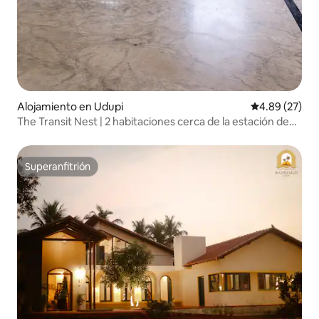
Alojamiento en Udupi
Calificación p
4.89 (27)
The Transit Nest | 2 habitaciones cerca de la estación de
Udupi
Superanfitrión
Superanfitrión