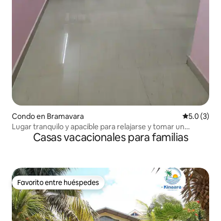
Condo en Bramavara
Calificació
5.0 (3)
Lugar tranquilo y apacible para relajarse y tomar un
Casas vacacionales para familias
descanso en la NH66
Favorito entre huéspedes
Favorito entre huéspedes