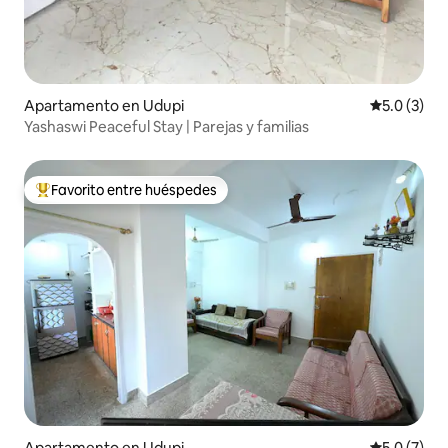
Apartamento en Udupi
Calificació
5.0 (3)
Yashaswi Peaceful Stay | Parejas y familias
Favorito entre huéspedes
Favorito entre huéspedes preferido
Apartamento en Udupi
Calificació
5.0 (7)