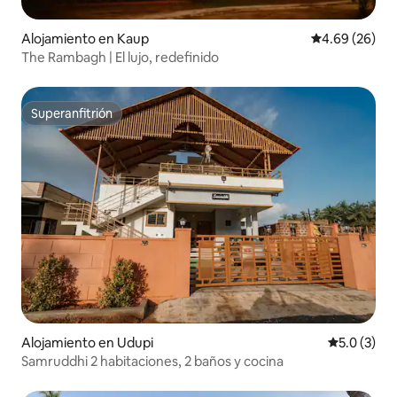
Alojamiento en Kaup
Calificación p
4.69 (26)
The Rambagh | El lujo, redefinido
Superanfitrión
Superanfitrión
Alojamiento en Udupi
Calificació
5.0 (3)
Samruddhi 2 habitaciones, 2 baños y cocina