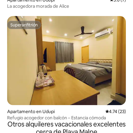
La acogedora morada de Alice
Superanfitrión
Superanfitrión
Apartamento en Udupi
Calificación 
4.74 (23)
Refugio acogedor con balcón – Estancia cómoda
Otros alquileres vacacionales excelentes
cerca de Playa Malpe