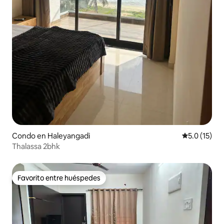
Condo en Haleyangadi
Calificación
5.0 (15)
Thalassa 2bhk
Favorito entre huéspedes
Favorito entre huéspedes