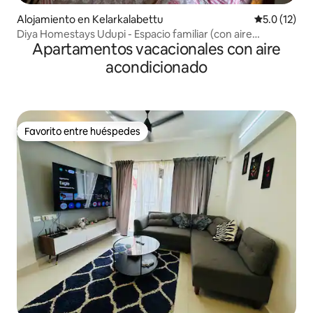
Alojamiento en Kelarkalabettu
Calificación
5.0 (12)
Diya Homestays Udupi - Espacio familiar (con aire
Apartamentos vacacionales con aire
acondicionado)
acondicionado
Favorito entre huéspedes
Favorito entre huéspedes