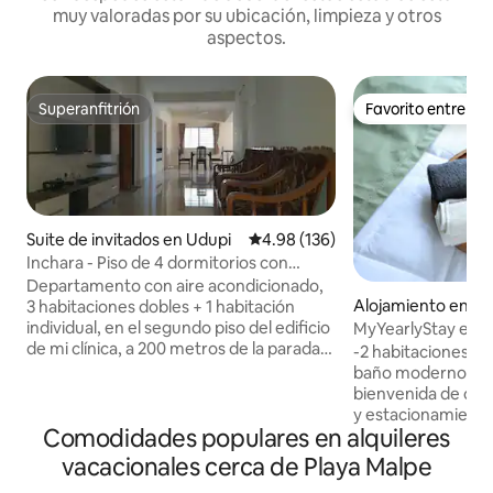
muy valoradas por su ubicación, limpieza y otros
aspectos.
Superanfitrión
Favorito entre h
Superanfitrión
Favorito entre h
Suite de invitados en Udupi
Calificación promedio: 4.98 de 5
4.98 (136)
Inchara - Piso de 4 dormitorios con
aparcamiento en la ciudad de Udupi
Departamento con aire acondicionado,
Alojamiento en B
3 habitaciones dobles + 1 habitación
individual, en el segundo piso del edificio
MyYearlyStay en U
de mi clínica, a 200 metros de la parada
-2 habitaciones co
de autobús principal y de los hospitales
baño moderno - Be
Adarsha y City. Enfrente se encuentra
bienvenida de cort
Prasad Netralaya. Hay estacionamiento
y estacionamiento
disponible en las instalaciones. Las llaves
Comodidades populares en alquileres
totalmente equipada. - Wifi ili
se entregarán al realizar el check-in y los
Netflix y estéreo 
vacacionales cerca de Playa Malpe
huéspedes tendrán acceso completo
en las impresionan