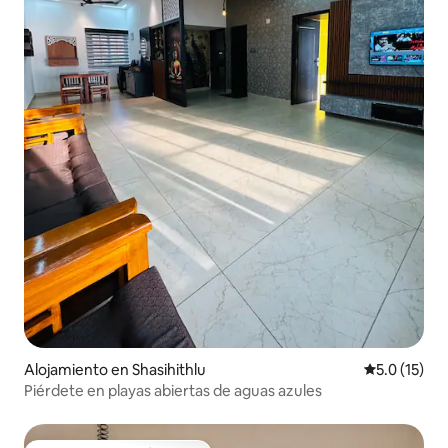
Alojamiento en Shasihithlu
Calificación
5.0 (15)
Piérdete en playas abiertas de aguas azules