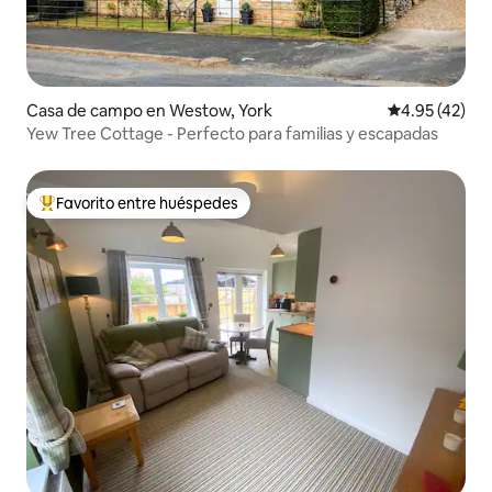
Casa de campo en Westow, York
Calificación 
4.95 (42)
Yew Tree Cottage - Perfecto para familias y escapadas
Favorito entre huéspedes
Favorito entre huéspedes preferido