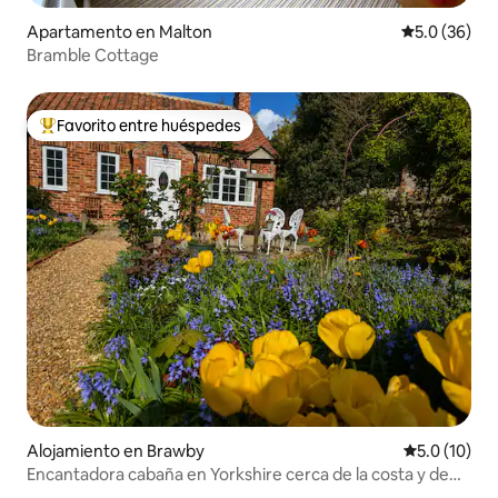
Apartamento en Malton
Calificación
5.0 (36)
Bramble Cottage
Favorito entre huéspedes
Favorito entre huéspedes preferido
Alojamiento en Brawby
Calificación
5.0 (10)
Encantadora cabaña en Yorkshire cerca de la costa y de
York