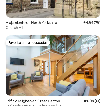
Alojamiento en North Yorkshire
Calificación p
4.94 (79)
Church Hill
Favorito entre huéspedes
Favorito entre huéspedes
Edificio religioso en Great Habton
Calificación 
4.98 (41)
La Capilla Antigua - Refugio de lujo