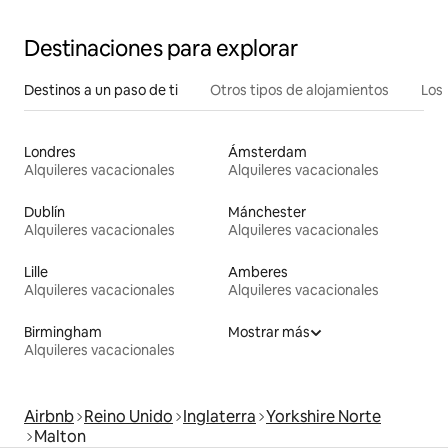
Destinaciones para explorar
Destinos a un paso de ti
Otros tipos de alojamientos
Los 
Londres
Ámsterdam
Alquileres vacacionales
Alquileres vacacionales
Dublín
Mánchester
Alquileres vacacionales
Alquileres vacacionales
Lille
Amberes
Alquileres vacacionales
Alquileres vacacionales
Birmingham
Mostrar más
Alquileres vacacionales
Airbnb
Reino Unido
Inglaterra
Yorkshire Norte
Malton