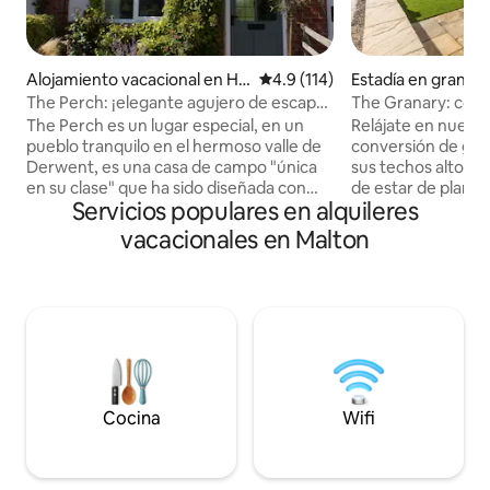
Alojamiento vacacional en Hu
Calificación promedio: 4.9 de 5
4.9 (114)
Estadía en granja 
ttons Ambo
The Perch: ¡elegante agujero de escape
The Granary: conv
cerca del paraíso gastronómico!
lujo, solo adultos
The Perch es un lugar especial, en un
Relájate en nuest
pueblo tranquilo en el hermoso valle de
conversión de gra
Derwent, es una casa de campo "única
sus techos altos c
en su clase" que ha sido diseñada con
de estar de planta
Servicios populares en alquileres
cuidado para ofrecer a los huéspedes
espacioso, todo e
más exigentes un lugar único para
nivel. La propieda
vacacionales en Malton
relajarse y descansar. Los visitantes de
nuestra granja de 
este rincón de North Yorkshire pueden
campiña de Yorkshi
esperar paisajes vírgenes cerca de
Malton. Una base perfecta para andar en
Malton, la «capital gastronómica del
bicicleta , caminar o visitar los páramos
norte», pero fuera de los itinerarios
de North Yorkshire,
turísticos habituales. Disfruta de un
Hay un montón de 
fabuloso paseo justo fuera de la puerta y
dentro de 2,5 millas de nosotros do
vuelve a casa para disfrutar de una
se puede ir a tom
acogedora chimenea de leña, ¡perfecta
comida o incluso vis
Cocina
Wifi
tanto para perros como para sus
comida de Malton
humanos!