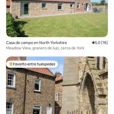
Casa de campo en North Yorkshire
Calificación
5.0 (76)
Meadow View, granero de lujo, cerca de York
Favorito entre huéspedes
Favorito entre huéspedes preferido