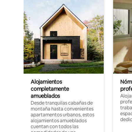
Alojamientos
Nóma
completamente
profe
amueblados
Aloj
profe
Desde tranquilas cabañas de
traba
montaña hasta convenientes
espac
apartamentos urbanos, estos
dedi
alojamientos amueblados
cuentan con todos las