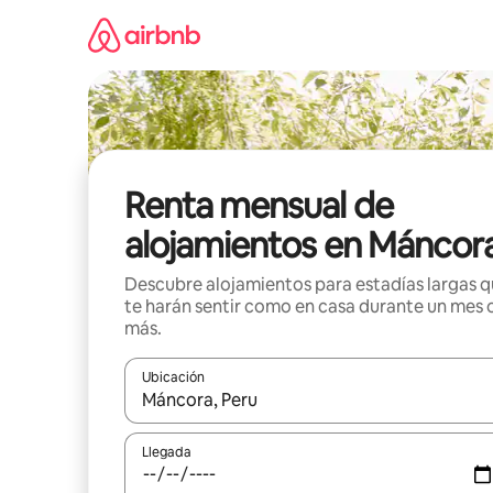
Omite
el
contenido
Renta mensual de
alojamientos en Máncor
Descubre alojamientos para estadías largas 
te harán sentir como en casa durante un mes 
más.
Ubicación
Cuando los resultados estén disponibles, navega co
Llegada