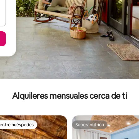
Alquileres mensuales cerca de ti
 entre huéspedes
Superanfitrión
 entre huéspedes
Superanfitrión