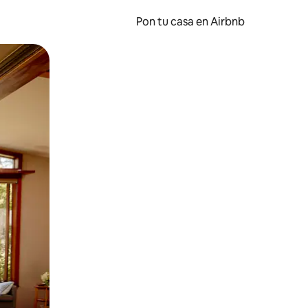
Pon tu casa en Airbnb
o o desliza el dedo.