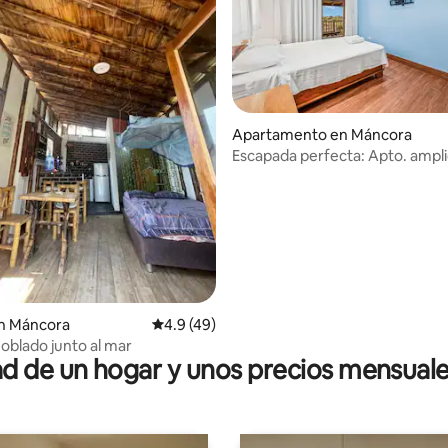
Apartamento en Máncora
4.94 de 5, 101 reseñas
Escapada perfecta: Apto. ampli
+air AC
n Máncora
Calificación promedio: 4.9 de 5, 49 reseñas
4.9 (49)
oblado junto al mar
 de un hogar y unos precios mensuale