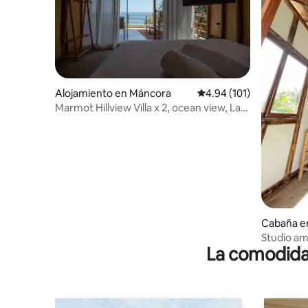
Alojamiento en Máncora
Calificación promedio: 
4.94 (101)
Marmot Hillview Villa x 2, ocean view, Las
Pocitas
Cabaña e
Studio am
La comodidad