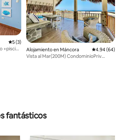
Calificación promedio: 5 de 5, 3 reseñas
5 (3)
o +piscina
Alojamiento en Máncora
Calificación promedio:
4.94 (64)
Vista al Mar(200M) CondominioPriv
CentroVeraniego
s fantásticos