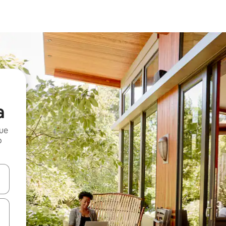
a
que
o
n las teclas de flecha hacia arriba y hacia abajo o explora con el tact