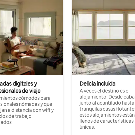
das digitales y
Delicia incluida
sionales de viaje
A veces el destino es el
alojamiento. Desde caba
amientos cómodos para
junto al acantilado hasta
sionales nómadas y que
tranquilas casas flotante
jan a distancia con wifi y
estos alojamientos están
ios de trabajo
llenos de características
cados.
únicas.