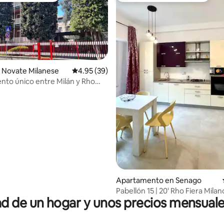
 Novate Milanese
Calificación promedio: 4.95 de 5, 39 reseñas
4.95 (39)
to único entre Milán y Rho
4.97 de 5, 106 reseñas
Apartamento en Senago
Pabellón 15 | 20' Rho Fiera Milan
 de un hogar y unos precios mensuale