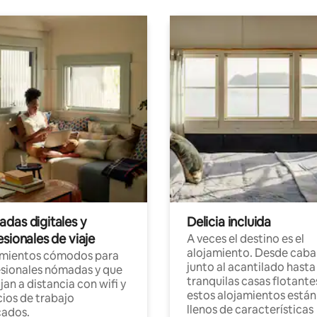
das digitales y
Delicia incluida
sionales de viaje
A veces el destino es el
alojamiento. Desde caba
amientos cómodos para
junto al acantilado hasta
sionales nómadas y que
tranquilas casas flotante
jan a distancia con wifi y
estos alojamientos están
ios de trabajo
llenos de características
cados.