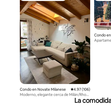
Condo en
Apartamen
Fiera
Condo en Novate Milanese
Calificación promedio: 
4.97 (106)
Moderno, elegante cerca de Milán/Rho
La comodidad
Fiera