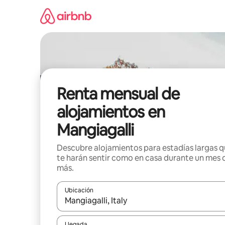
Omite
el
contenido
Renta mensual de
alojamientos en
Mangiagalli
Descubre alojamientos para estadías largas 
te harán sentir como en casa durante un mes 
más.
Ubicación
Cuando los resultados estén disponibles, navega co
Llegada