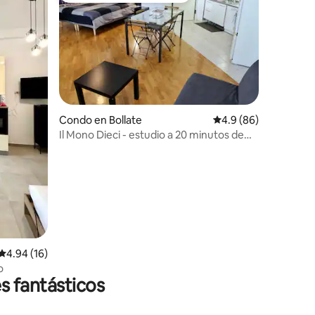
Condo en Bollate
Calificación promedio
4.9 (86)
Il Mono Dieci - estudio a 20 minutos de
Milán
Calificación promedio: 4.94 de 5, 16 reseñas
4.94 (16)
o
s fantásticos