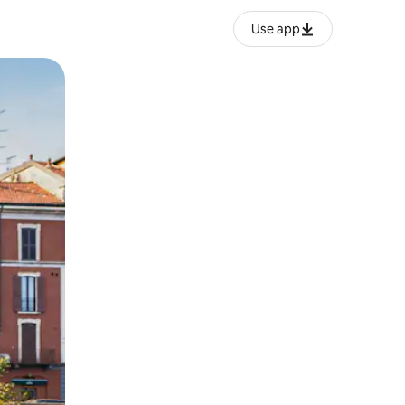
Use app
o o desliza el dedo.