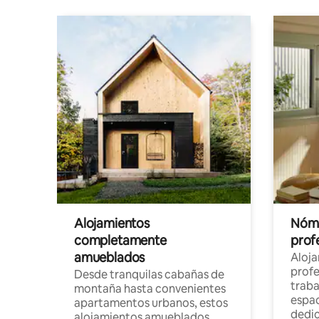
Alojamientos
Nóma
completamente
profe
amueblados
Aloj
profe
Desde tranquilas cabañas de
traba
montaña hasta convenientes
espac
apartamentos urbanos, estos
dedi
alojamientos amueblados