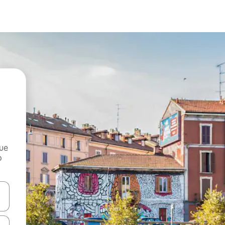
que
o
n las teclas de flecha hacia arriba y hacia abajo o explora con el tact