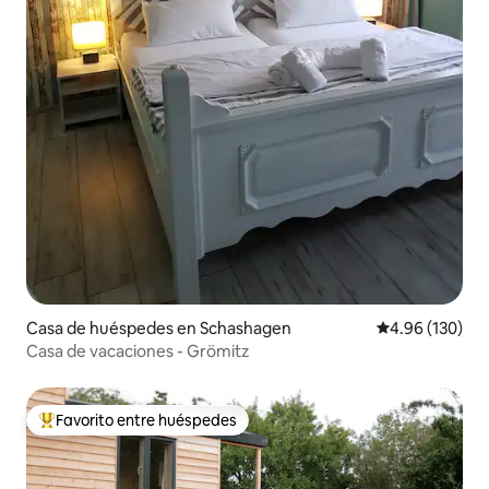
Casa de huéspedes en Schashagen
Calificación pr
4.96 (130)
Casa de vacaciones - Grömitz
Favorito entre huéspedes
Favorito entre huéspedes preferido