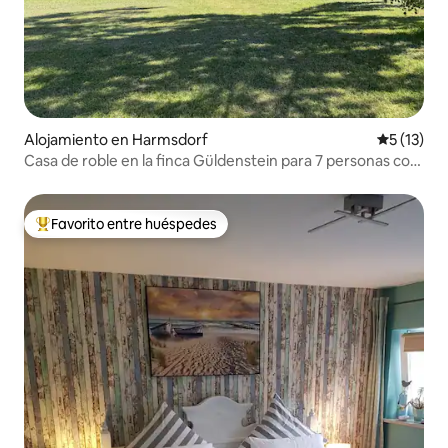
Alojamiento en Harmsdorf
Calificaci
5 (13)
Casa de roble en la finca Güldenstein para 7 personas con
estufa
Favorito entre huéspedes
Favorito entre huéspedes preferido