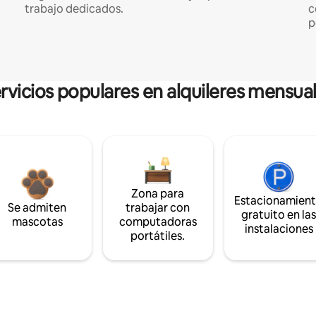
trabajo dedicados.
c
p
rvicios populares en alquileres mensua
Zona para
Estacionamien
Se admiten
trabajar con
gratuito en la
mascotas
computadoras
instalaciones
portátiles.