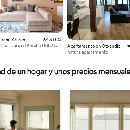
to en Zarate
Calificación promedio: 4.91 de 5, 23 reseñas
4.91 (23)
sco I Jardín I Porche I BBQ I
Apartamento en Otxandio
C
a
natura apartamento.
4.94 de 5, 115 reseñas
 de un hogar y unos precios mensuale