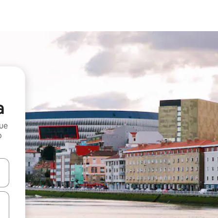
a
que
o
n las teclas de flecha hacia arriba y hacia abajo o explora con el tact