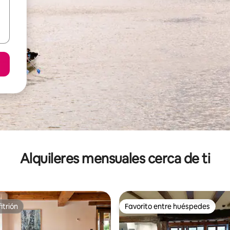
Alquileres mensuales cerca de ti
itrión
Favorito entre huéspedes
itrión
Favorito entre huéspedes