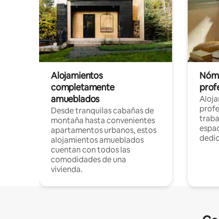
Alojamientos
Nóma
completamente
profe
amueblados
Aloj
profe
Desde tranquilas cabañas de
traba
montaña hasta convenientes
espac
apartamentos urbanos, estos
dedi
alojamientos amueblados
cuentan con todos las
comodidades de una
vivienda.