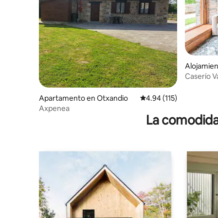
Alojamien
Caserío Va
Chimene
Apartamento en Otxandio
Calificación promedio: 
4.94 (115)
Axpenea
La comodidad