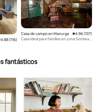
Casa de campo en Manurga
Calificación promedio: 
4.96 (107)
Casa ideal para familias en zona Gorbea
alificación promedio: 4.88 de 5, 116 reseñas
4.88 (116)
Pais Vasco
s fantásticos