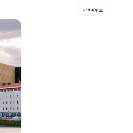
Use app
o o desliza el dedo.