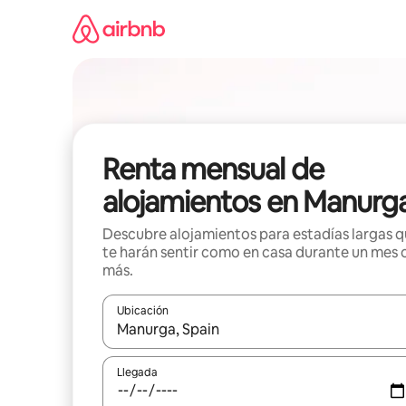
Omite
el
contenido
Renta mensual de
alojamientos en Manurg
Descubre alojamientos para estadías largas 
te harán sentir como en casa durante un mes 
más.
Ubicación
Cuando los resultados estén disponibles, navega co
Llegada