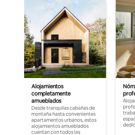
Alojamientos
Nóma
completamente
profe
amueblados
Aloj
profe
Desde tranquilas cabañas de
traba
montaña hasta convenientes
espac
apartamentos urbanos, estos
dedi
alojamientos amueblados
cuentan con todos las