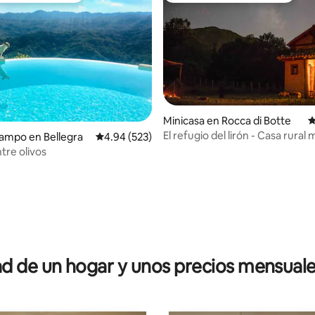
Minicasa en Rocca di Botte
C
El refugio del lirón - Casa rural 
ampo en Bellegra
Calificación promedio: 4.94 de 5, 523 reseñas
4.94 (523)
tre olivos
4.96 de 5, 228 reseñas
 de un hogar y unos precios mensuale