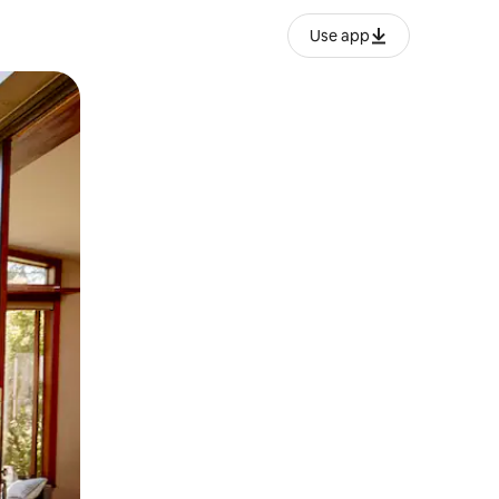
Use app
o o desliza el dedo.