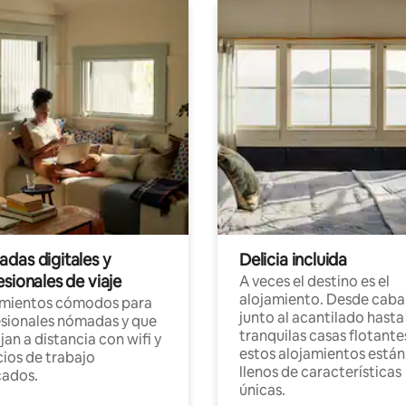
das digitales y
Delicia incluida
sionales de viaje
A veces el destino es el
alojamiento. Desde caba
amientos cómodos para
junto al acantilado hasta
sionales nómadas y que
tranquilas casas flotante
jan a distancia con wifi y
estos alojamientos están
ios de trabajo
llenos de características
cados.
únicas.