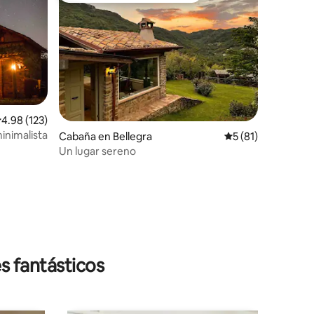
alificación promedio: 4.98 de 5, 123 reseñas
4.98 (123)
minimalista
Cabaña en Bellegra
Calificación prome
5 (81)
Un lugar sereno
s fantásticos