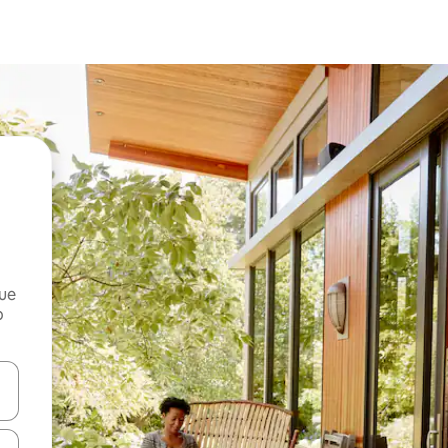
que
o
n las teclas de flecha hacia arriba y hacia abajo o explora con el tact