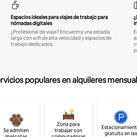
Espacios ideales para viajes de trabajo para
¿
nómadas digitales
i
¿Profesional de viaje? Encuentra una estadía
E
larga con wifi de alta velocidad y espacios de
a
trabajo dedicados.
c
p
rvicios populares en alquileres mensua
Zona para
Estacionamien
Se admiten
trabajar con
gratuito en la
mascotas
computadoras