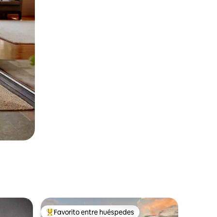
Favorito entre huéspedes
Favorito entre huéspedes preferido