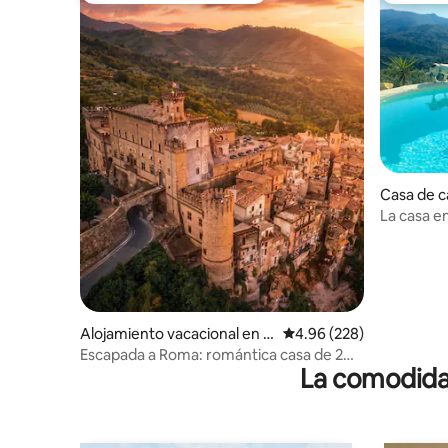
Casa de c
La casa en
Alojamiento vacacional en S
Calificación promedio: 
4.96 (228)
an Gregorio da Sassola
Escapada a Roma: romántica casa de 2
La comodidad
dormitorios en las murallas del castillo