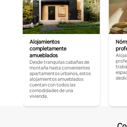
Alojamientos
Nóma
completamente
profe
amueblados
Aloj
profe
Desde tranquilas cabañas de
traba
montaña hasta convenientes
espac
apartamentos urbanos, estos
dedi
alojamientos amueblados
cuentan con todos las
comodidades de una
vivienda.
Co