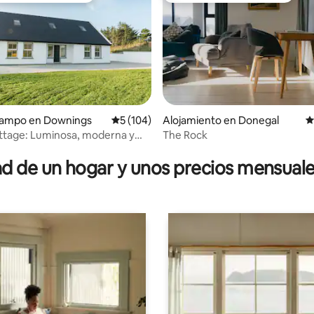
campo en Downings
Calificación promedio: 5 de 5, 104 reseñas
5 (104)
Alojamiento en Donegal
C
ttage: Luminosa, moderna y
The Rock
 4.94 de 5, 65 reseñas
 al mar
 de un hogar y unos precios mensuale