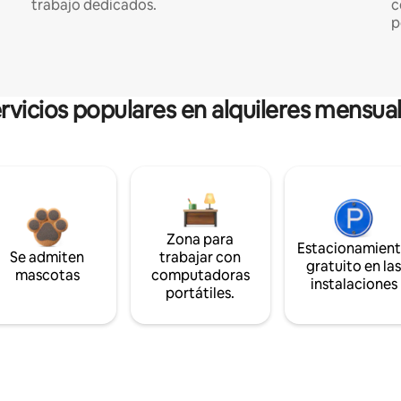
trabajo dedicados.
c
p
rvicios populares en alquileres mensua
Zona para
Estacionamien
Se admiten
trabajar con
gratuito en la
mascotas
computadoras
instalaciones
portátiles.