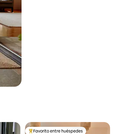
Favorito entre huéspedes
Favorito entre huéspedes preferido