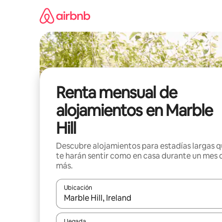
Omite
el
contenido
Renta mensual de
alojamientos en Marble
Hill
Descubre alojamientos para estadías largas 
te harán sentir como en casa durante un mes 
más.
Ubicación
Cuando los resultados estén disponibles, navega co
Llegada