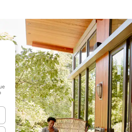
que
o
n las teclas de flecha hacia arriba y hacia abajo o explora con el tact