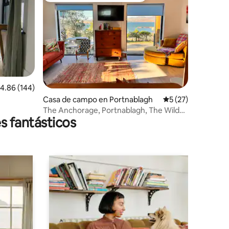
alificación promedio: 4.86 de 5, 144 reseñas
4.86 (144)
Casa de campo en Portnablagh
Calificación promed
5 (27)
The Anchorage, Portnablagh, The Wild
s fantásticos
Atlantic Way.