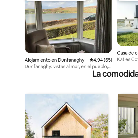
Casa de 
Katies Co
Alojamiento en Dunfanaghy
Calificación promedio:
4.94 (65)
con vistas
Dunfanaghy: vistas al mar, en el pueblo,
La comodidad
con aparcamiento