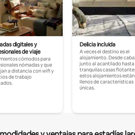
das digitales y
Delicia incluida
sionales de viaje
A veces el destino es el
alojamiento. Desde caba
amientos cómodos para
junto al acantilado hasta
sionales nómadas y que
tranquilas casas flotante
jan a distancia con wifi y
estos alojamientos están
ios de trabajo
llenos de características
cados.
únicas.
modidades y ventajas para estadías lar