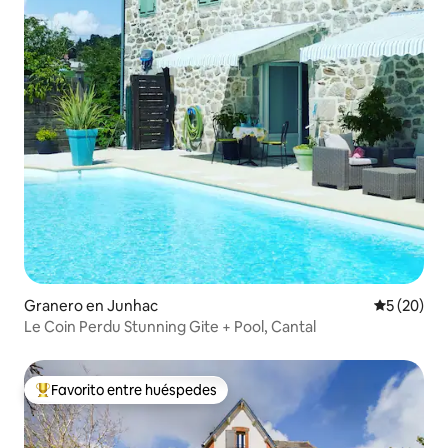
Granero en Junhac
Calificaci
5 (20)
Le Coin Perdu Stunning Gite + Pool, Cantal
Favorito entre huéspedes
Favorito entre huéspedes preferido