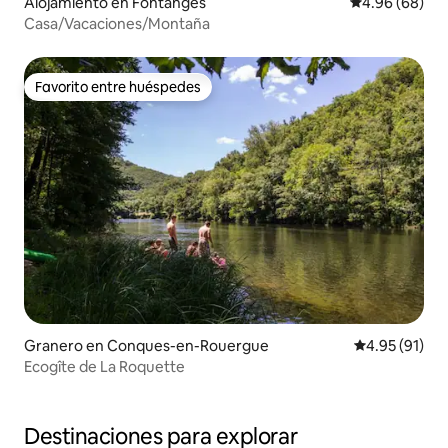
Alojamiento en Fontanges
Calificación p
4.96 (68)
Casa/Vacaciones/Montaña
Favorito entre huéspedes
Favorito entre huéspedes
Granero en Conques-en-Rouergue
Calificación 
4.95 (91)
Ecogîte de La Roquette
Destinaciones para explorar