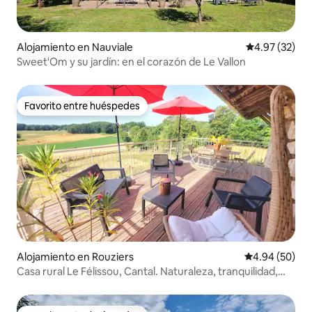
Alojamiento en Nauviale
Calificación 
4.97 (32)
Sweet'Om y su jardín: en el corazón de Le Vallon
Favorito entre huéspedes
Favorito entre huéspedes
Alojamiento en Rouziers
Calificación p
4.94 (50)
Casa rural Le Félissou, Cantal. Naturaleza, tranquilidad,
terraza.