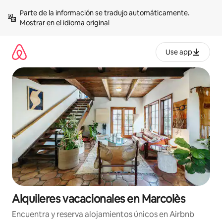
Omite
Parte de la información se tradujo automáticamente. 
el
Mostrar en el idioma original
contenido
Use app
Alquileres vacacionales en Marcolès
Encuentra y reserva alojamientos únicos en Airbnb