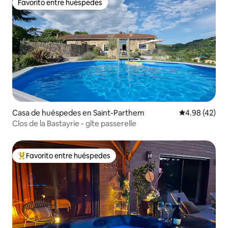
Favorito entre huéspedes
Favorito entre huéspedes
Casa de huéspedes en Saint-Parthem
Calificación 
4.98 (42)
Clos de la Bastayrie - gîte passerelle
Favorito entre huéspedes
Favorito entre huéspedes preferido