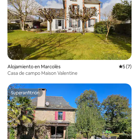
Alojamiento en Marcolès
Calificac
5 (7)
Casa de campo Maison Valentine
Superanfitrión
Superanfitrión