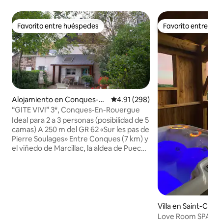
Favorito entre huéspedes
Favorito entre h
Favorito entre huéspedes
Favorito entre h
Alojamiento en Conques-e
Calificación promedio: 4.91 de 5
4.91 (298)
n-Rouergue
“GITE VIVI” 3*, Conques-En-Rouergue
Ideal para 2 a 3 personas (posibilidad de 5
camas) A 250 m del GR 62 «Sur les pas de
Pierre Soulages» Entre Conques (7 km) y
el viñedo de Marcillac, la aldea de Puech
domina Saint Cyprien y el valle A 800 m
de los comercios. A 16 km del Centro
Termal de Cransac Desayuno a pedido:
7,00 €/persona (café, té, infusión,
mantequilla, mermeladas caseras, pan
tostado, pastel, jugos de frutas) Se
Villa en Saint-Con
proporcionan sábanas y toallas - camas
noulès
Love Room SPA Nature Relajación