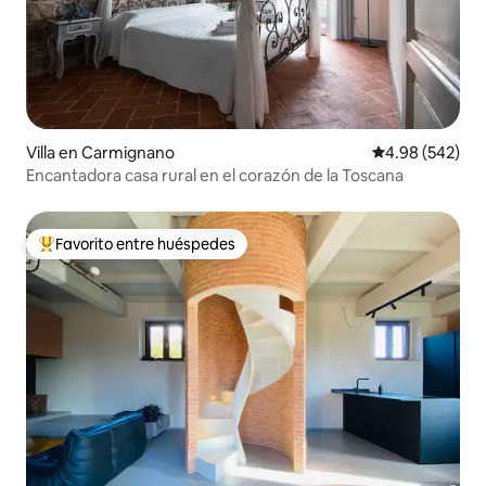
Villa en Carmignano
Calificación pr
4.98 (542)
Encantadora casa rural en el corazón de la Toscana
Favorito entre huéspedes
Favorito entre huéspedes preferido