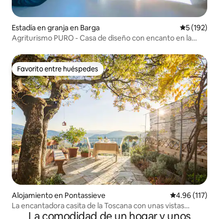
Estadía en granja en Barga
Calificació
5 (192)
Agriturismo PURO - Casa de diseño con encanto en la
Toscana
Favorito entre huéspedes
Favorito entre huéspedes
Alojamiento en Pontassieve
Calificación p
4.96 (117)
La encantadora casita de la Toscana con unas vistas
La comodidad de un hogar y unos
impresionantes