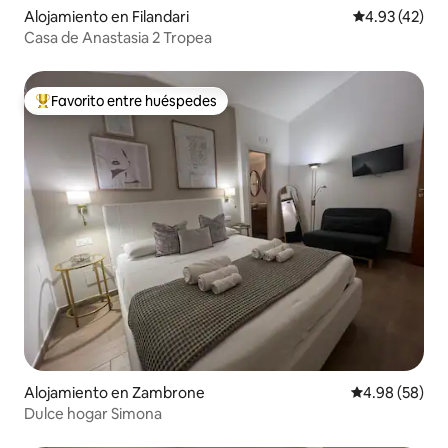
Alojamiento en Filandari
Calificación 
4.93 (42)
Casa de Anastasia 2 Tropea
Favorito entre huéspedes
Favorito entre huéspedes preferido
Alojamiento en Zambrone
Calificación p
4.98 (58)
Dulce hogar Simona