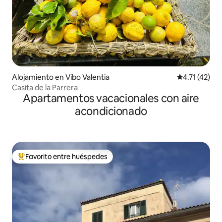
Alojamiento en Vibo Valentia
Calificación 
4.71 (42)
Casita de la Parrera
Apartamentos vacacionales con aire
acondicionado
Favorito entre huéspedes
Favorito entre huéspedes preferido