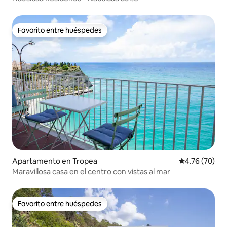
Favorito entre huéspedes
Favorito entre huéspedes
Apartamento en Tropea
Calificación 
4.76 (70)
Maravillosa casa en el centro con vistas al mar
Favorito entre huéspedes
Favorito entre huéspedes