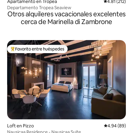
Apartamento en Tropea
Calificación p
4.81 (212)
Departamento Tropea Seaview
Otros alquileres vacacionales excelentes
cerca de Marinella di Zambrone
Favorito entre huéspedes
Favorito entre huéspedes preferido
Loft en Pizzo
Calificación p
4.94 (89)
Nausicaa Residence - Nausicaa Suite