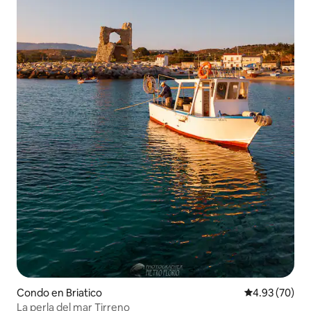
Condo en Briatico
Calificación p
4.93 (70)
La perla del mar Tirreno