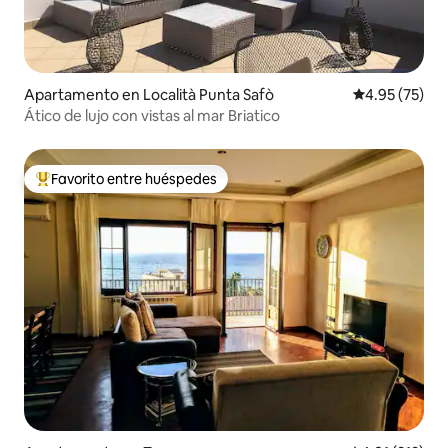
Apartamento en Località Punta Safò
Calificación 
4.95 (75)
Ático de lujo con vistas al mar Briatico
Favorito entre huéspedes
Favorito entre huéspedes preferido