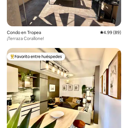
Condo en Tropea
Calificación p
4.99 (89)
¡Terraza Corallone!
Favorito entre huéspedes
Favorito entre huéspedes preferido