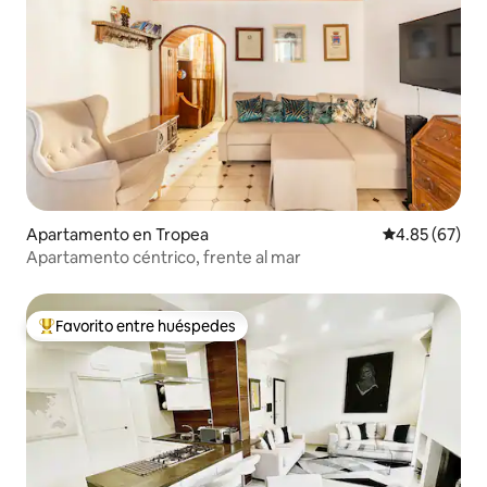
Apartamento en Tropea
Calificación p
4.85 (67)
Apartamento céntrico, frente al mar
Favorito entre huéspedes
Favorito entre huéspedes preferido