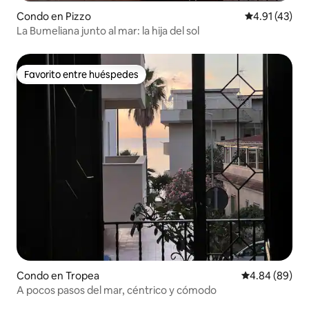
Condo en Pizzo
Calificación 
4.91 (43)
La Bumeliana junto al mar: la hija del sol
Favorito entre huéspedes
Favorito entre huéspedes
Condo en Tropea
Calificación p
4.84 (89)
A pocos pasos del mar, céntrico y cómodo