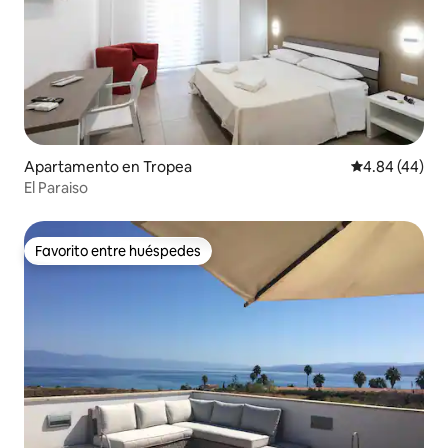
Apartamento en Tropea
Calificación p
4.84 (44)
El Paraiso
Favorito entre huéspedes
Favorito entre huéspedes