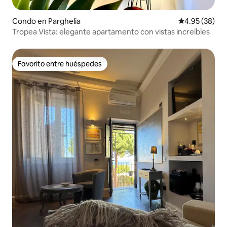
Condo en Parghelia
Calificación p
4.95 (38)
Tropea Vista: elegante apartamento con vistas increíbles
Favorito entre huéspedes
Favorito entre huéspedes