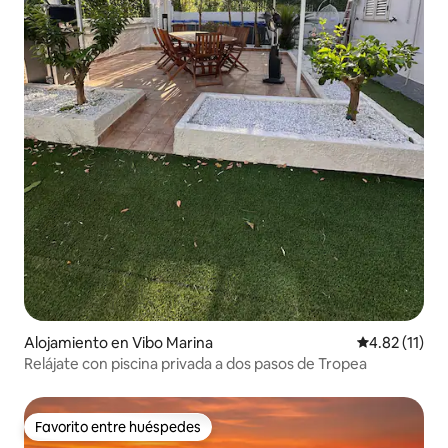
Alojamiento en Vibo Marina
Calificación 
4.82 (11)
Relájate con piscina privada a dos pasos de Tropea
Favorito entre huéspedes
Favorito entre huéspedes