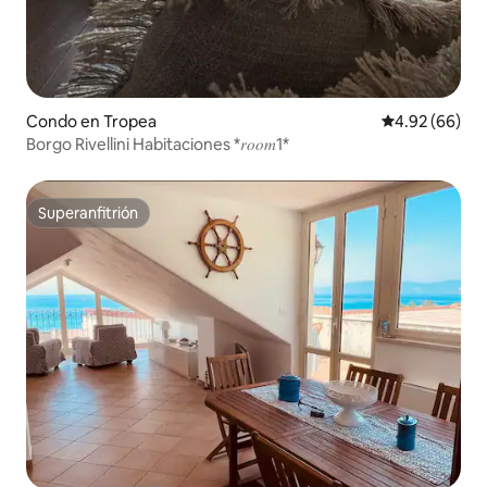
Condo en Tropea
Calificación p
4.92 (66)
Borgo Rivellini Habitaciones *𝑟𝑜𝑜𝑚1*
Superanfitrión
Superanfitrión