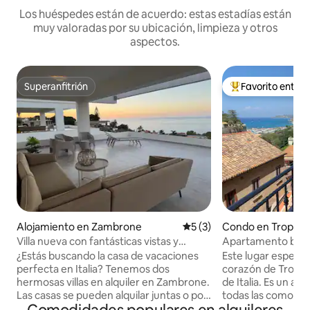
Los huéspedes están de acuerdo: estas estadías están
muy valoradas por su ubicación, limpieza y otros
aspectos.
Superanfitrión
Favorito entre
Superanfitrión
Favorito entre hu
Alojamiento en Zambrone
Calificación promedio: 5 de
5 (3)
Condo en Tropea
Villa nueva con fantásticas vistas y
Apartamento bout
piscina privada
¿Estás buscando la casa de vacaciones
Este lugar especia
perfecta en Italia? Tenemos dos
corazón de Tropea
hermosas villas en alquiler en Zambrone.
de Italia. Es un apartamento NUEVO con
Las casas se pueden alquilar juntas o por
todas las comodid
separado, y ofrecen todo lo necesario
disfrutar de una e