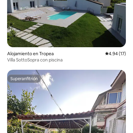
Alojamiento en Tropea
Calificación 
4.94 (17)
Villa SottoSopra con piscina
Superanfitrión
Superanfitrión