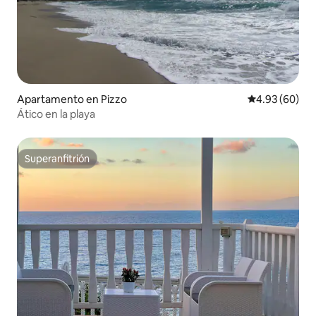
Apartamento en Pizzo
Calificación p
4.93 (60)
Ático en la playa
Superanfitrión
Superanfitrión