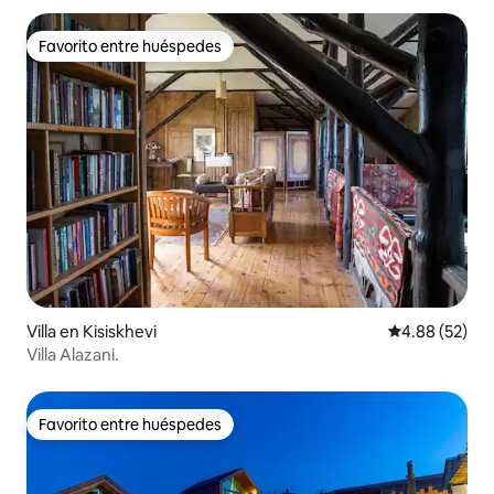
Favorito entre huéspedes
Favorito entre huéspedes
Villa en Kisiskhevi
Calificación p
4.88 (52)
Villa Alazani.
Favorito entre huéspedes
Favorito entre huéspedes