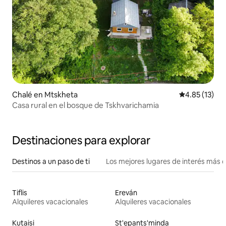
Chalé en Mtskheta
Calificación 
4.85 (13)
Casa rural en el bosque de Tskhvarichamia
Destinaciones para explorar
Destinos a un paso de ti
Los mejores lugares de interés más 
Tiflis
Ereván
Alquileres vacacionales
Alquileres vacacionales
Kutaisi
St'epants'minda