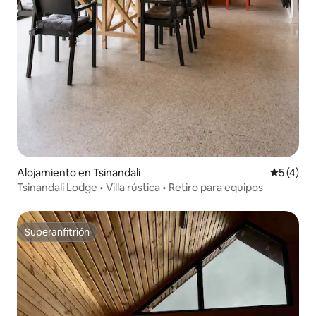
Alojamiento en Tsinandali
Calificac
5 (4)
Tsinandali Lodge • Villa rústica • Retiro para equipos
Superanfitrión
Superanfitrión