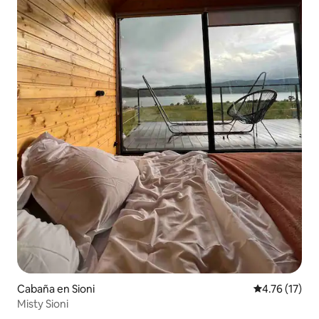
Cabaña en Sioni
Calificación 
4.76 (17)
Misty Sioni