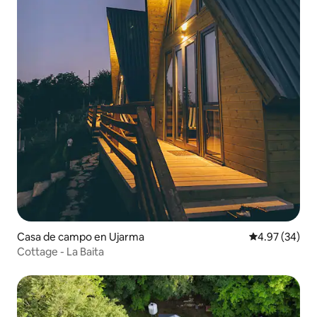
Casa de campo en Ujarma
Calificación p
4.97 (34)
Cottage - La Baita