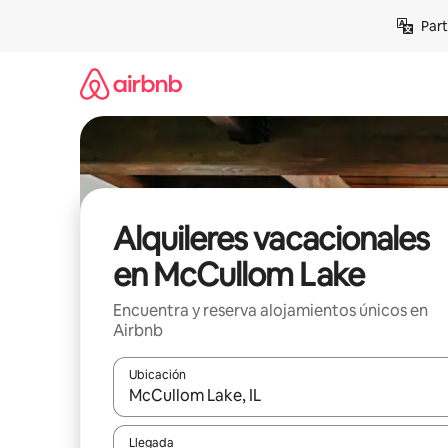
Omite
Part
el
contenido
Alquileres vacacionales
en McCullom Lake
Encuentra y reserva alojamientos únicos en
Airbnb
Ubicación
Cuando los resultados estén disponibles, navega co
Llegada