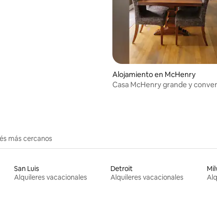
 la ciudad
: 5.0 de 5, 14 reseñas
Alojamiento en McHenry
Casa McHenry grande y conve
erés más cercanos
San Luis
Detroit
Mi
Alquileres vacacionales
Alquileres vacacionales
Alq