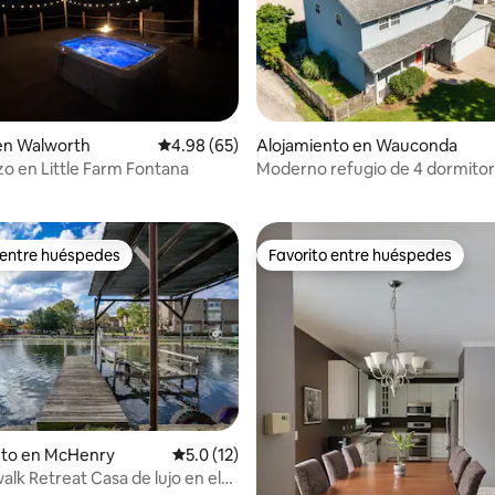
en Walworth
Calificación promedio: 4.98 de 5, 65 reseñas
4.98 (65)
Alojamiento en Wauconda
 4.84 de 5, 32 reseñas
izo en Little Farm Fontana
Moderno refugio de 4 dormitori
lago • A poca distancia de la play
calle principal
 entre huéspedes
Favorito entre huéspedes
 entre huéspedes
Favorito entre huéspedes
nto en McHenry
Calificación promedio: 5.0 de 5, 12 reseñas
5.0 (12)
alk Retreat Casa de lujo en el