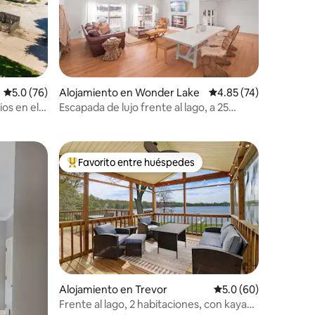
Calificación promedio: 5.0 de 5, 76 reseñas
5.0 (76)
Alojamiento en Wonder Lake
Calificación promedio:
4.85 (74)
os en el
Escapada de lujo frente al lago, a 25
a y la
minutos del lago Lemán
Favorito entre huéspedes
Favorito entre huéspedes preferido
Alojamiento en Trevor
Calificación promedio
5.0 (60)
Frente al lago, 2 habitaciones, con kayaks