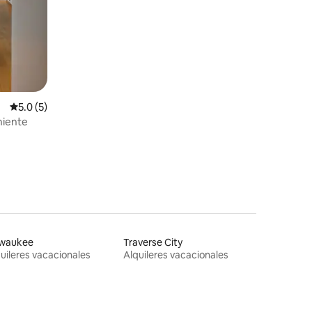
y tablas de paddle | Se admiten perros
Calificación promedio: 5.0 de 5, 5 reseñas
5.0 (5)
niente
lwaukee
Traverse City
uileres vacacionales
Alquileres vacacionales