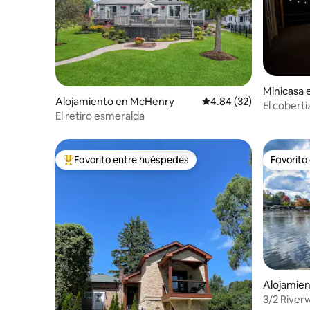
Minicasa 
Alojamiento en McHenry
Calificación promedio:
4.84 (32)
El cobert
El retiro esmeralda
Favorito entre huéspedes
Favorito
Favorito entre huéspedes preferido
Favorito
Alojamie
3/2 Riverw