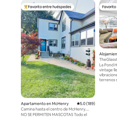
Favorito entre huéspedes
Favorito
Favorito entre huéspedes preferido
Favorito
Alojamie
TheGlass
La Pond H
vintage ll
vibracion
terrenos 
Retreat Ce
lento y s
más de 20
innumerab
Apartamento en McHenry
Calificación promedio:
5.0 (189)
reunirse,
Camina hasta el centro de McHenry.
grietas en 
Corazón del río Fox
NO SE PERMITEN MASCOTAS Todo el
ofrecemos