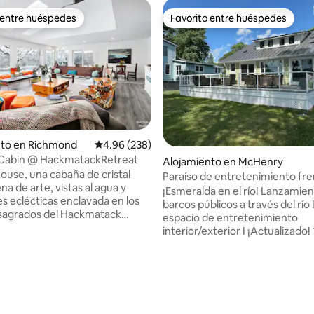
 entre huéspedes
Favorito entre huéspedes
 entre huéspedes
Favorito entre huéspedes
nto en Richmond
Calificación promedio: 4.96 de 5, 238 reseñas
4.96 (238)
Cabin @ HackmatackRetreat
Alojamiento en McHenry
ouse, una cabaña de cristal
Paraíso de entretenimiento fren
ena de arte, vistas al agua y
¡Esmeralda en el río! Lanzamiento de
es eclécticas enclavada en los
barcos públicos a través del río
sagrados del Hackmatack
espacio de entretenimiento
nter. Pradera nativa, un río
interior/exterior I ¡Actualizado!
inuoso, dos estanques, robles de
(tierra y agua) al centro de McH
0 años y un gran cielo:
vida fluye un poco más lento en 
les lugares para acurrucarse,
¡Disfruta de nuestro nuevo alo
 5.0 de 5, 189 reseñas
 concentrarse, rincones y
frente al río! ¡Este alquiler vaca
el interior y el exterior,
dormitorios y 2 camas en McHe
 «tiempo fuera para el tiempo
justo lo que necesitas para em