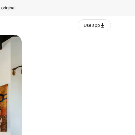
 original
Use app
o o desliza el dedo.