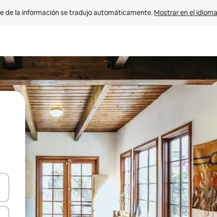
e de la información se tradujo automáticamente. 
Mostrar en el idioma
n las teclas de flecha hacia arriba y hacia abajo o explora con el tact