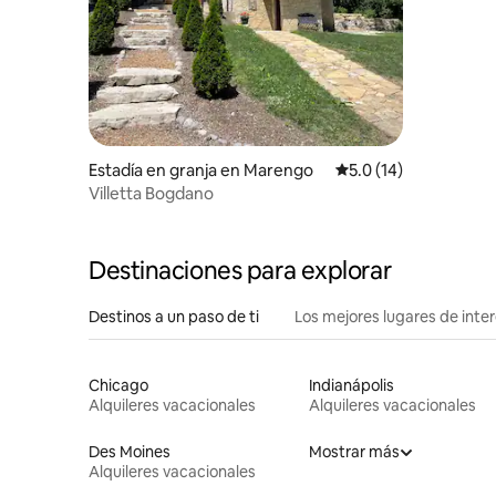
centro de
Estadía en granja en Marengo
Calificación promedio
5.0 (14)
Villetta Bogdano
Destinaciones para explorar
Destinos a un paso de ti
Los mejores lugares de int
Chicago
Indianápolis
Alquileres vacacionales
Alquileres vacacionales
Des Moines
Mostrar más
Alquileres vacacionales