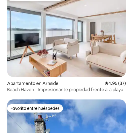
Apartamento en Arnside
Calificación 
4.95 (37)
Beach Haven - Impresionante propiedad frente a la playa
Favorito entre huéspedes
Favorito entre huéspedes