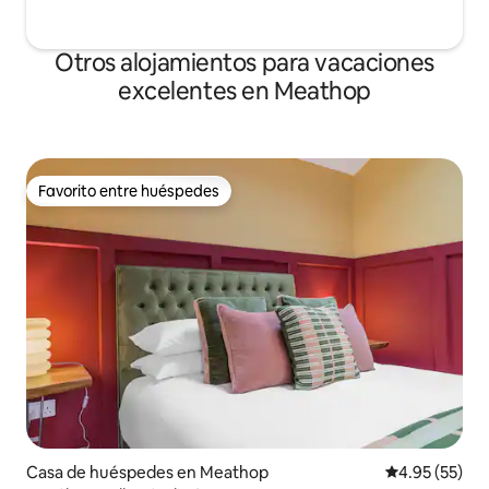
Otros alojamientos para vacaciones
excelentes en Meathop
Favorito entre huéspedes
Favorito entre huéspedes
Casa de huéspedes en Meathop
Calificación 
4.95 (55)