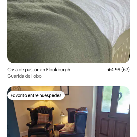
Casa de pastor en Flookburgh
Calificación p
4.99 (67)
Guarida del lobo
Favorito entre huéspedes
Favorito entre huéspedes