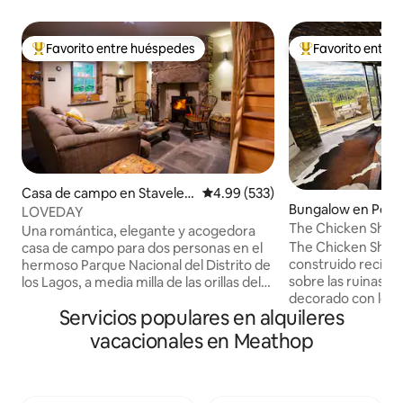
Favorito entre huéspedes
Favorito entre
Favorito entre huéspedes preferido
Favorito entre hu
Casa de campo en Staveley
Calificación promedio: 4.99 de 5
4.99 (533)
Bungalow en Pend
-in-Cartmel
LOVEDAY
The Chicken Shed
Una romántica, elegante y acogedora
The Chicken Shed 
casa de campo para dos personas en el
construido recie
hermoso Parque Nacional del Distrito de
sobre las ruinas d
los Lagos, a media milla de las orillas del
decorado con los 
lago Windermere y a 20 minutos en
Servicios populares en alquileres
de elegancia indus
coche de la salida 36 de la M6. Se
ubicación única, en
admiten perros. Nuestra casa de campo
vacacionales en Meathop
valle del Ribble de 
de 250 años cuenta con una moderna
Pendle de Lancash
decoración rústica, calefacción por suelo
rodeado de pastos
radiante, estufa de leña, internet
liebre y el zorro v
superrápido, Smart TV, sistema de