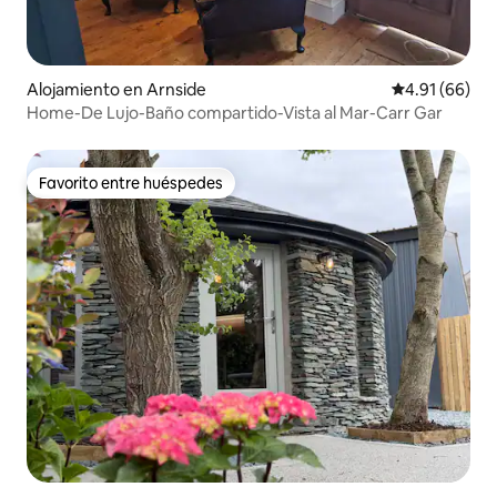
Alojamiento en Arnside
Calificación 
4.91 (66)
Home-De Lujo-Baño compartido-Vista al Mar-Carr Gar
Favorito entre huéspedes
Favorito entre huéspedes