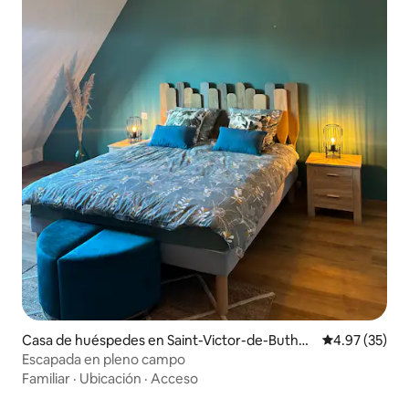
Casa de huéspedes en Saint-Victor-de-Butho
Calificación 
4.97 (35)
n
Escapada en pleno campo
Familiar
·
Ubicación
·
Acceso