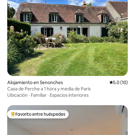
Alojamiento en Senonches
Calificación
5.0 (10)
Casa de Perche a 1 hora y media de París
Ubicación
·
Familiar
·
Espacios interiores
Favorito entre huéspedes
Favorito entre huéspedes preferido