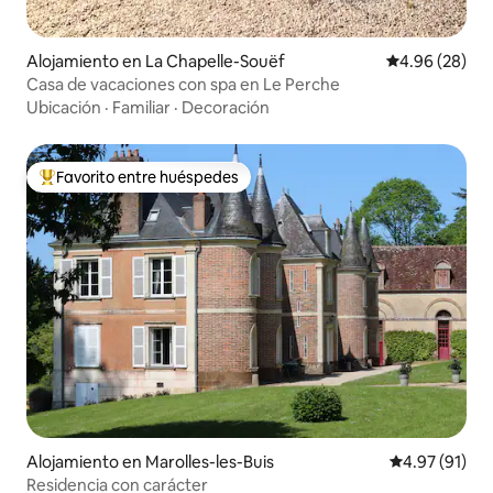
Alojamiento en La Chapelle-Souëf
Calificación p
4.96 (28)
Casa de vacaciones con spa en Le Perche
Ubicación
·
Familiar
·
Decoración
Favorito entre huéspedes
Favorito entre huéspedes preferido
Alojamiento en Marolles-les-Buis
Calificación 
4.97 (91)
Residencia con carácter