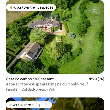
Favorito entre huéspedes
Favorito entre huéspedes preferido
Casa de campo en Chassant
Calificación
5.0 (74)
4 stars cottage & spa at Domaine du Moulin Neuf
Familiar
·
Calidad-precio
·
Wifi
Favorito entre huéspedes
Favorito entre huéspedes