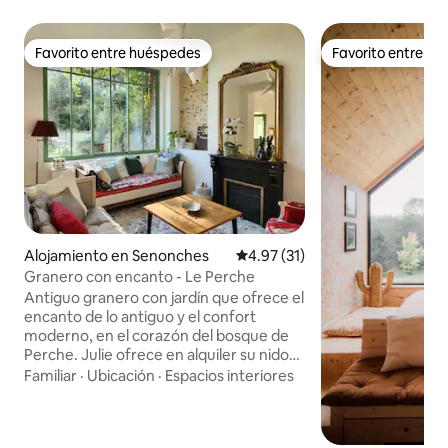
Favorito entre huéspedes
Favorito entre h
Favorito entre huéspedes
Favorito entre h
Alojamiento en Senonches
Calificación promedio: 4.97 de 
4.97 (31)
Granero con encanto - Le Perche
Antiguo granero con jardín que ofrece el
encanto de lo antiguo y el confort
moderno, en el corazón del bosque de
Perche. Julie ofrece en alquiler su nido
percheron situado a 3 km del centro de
Familiar
·
Ubicación
·
Espacios interiores
la ciudad de Senonches, con todas sus
tiendas (restaurantes, panaderías,
carnicerías, bancos, supermercado,