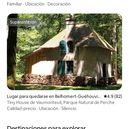
Familiar
·
Ubicación
·
Decoración
Superanfitrión
Superanfitrión
Lugar para quedarse en Belhomert-Guéhouvill
Calificación
4.9 (82)
e
Tiny House de Vaumonteuil, Parque Natural de Perche
Calidad-precio
·
Ubicación
·
Silencio
Destinaciones para explorar