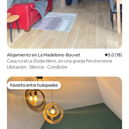
Alojamiento en La Madeleine-Bouvet
Calificación
5.0 (18)
Casa rural La Godardière, en una granja Percheronne
Ubicación
·
Silencio
·
Condición
Favorito entre huéspedes
Favorito entre huéspedes