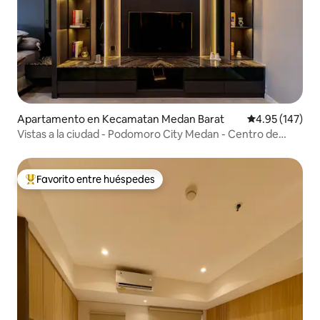
Apartamento en Kecamatan Medan Barat
Calificación p
4.95 (147)
Vistas a la ciudad - Podomoro City Medan - Centro de
Medan
Favorito entre huéspedes
Favorito entre huéspedes preferido