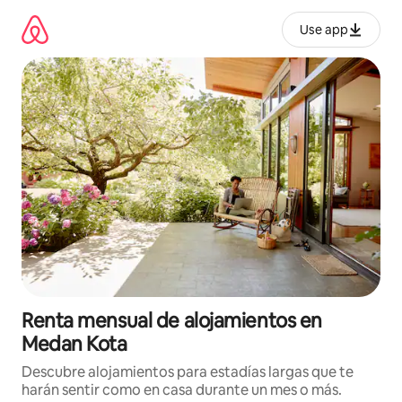
Omite
el
Use app
contenido
Renta mensual de alojamientos en
Medan Kota
Descubre alojamientos para estadías largas que te
harán sentir como en casa durante un mes o más.