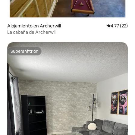
Alojamiento en Archerwill
Calificación 
4.77 (22)
La cabaña de Archerwill
Superanfitrión
Superanfitrión