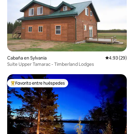
Cabaña en Sylvania
Calificación p
4.93 (29)
Suite Upper Tamarac - Timberland Lodges
Favorito entre huéspedes
Favorito entre huéspedes preferido