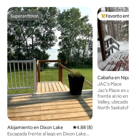
Superanfitrión
Favorito entre
Superanfitrión
Favorito entre hu
Cabaña en Nipawi
JAC's Place
Jac’s Place es un 
frente al río en el
Valley, ubicado a o
North Saskatchew
dormitorios, una s
con chimenea, una
parrilla, jacuzzi, 
Alojamiento en Dixon Lake
Calificación promedio: 4.88 de
4.88 (8)
desciende hasta el agu
Escapada frente al lago en Dixon Lake