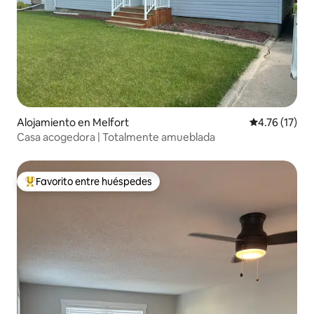
Alojamiento en Melfort
Calificación 
4.76 (17)
Casa acogedora | Totalmente amueblada
Favorito entre huéspedes
Favorito entre huéspedes preferido