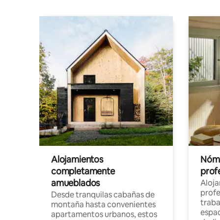
Alojamientos
Nóma
completamente
profe
amueblados
Aloj
profe
Desde tranquilas cabañas de
traba
montaña hasta convenientes
espac
apartamentos urbanos, estos