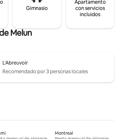
to
Apartamento
s
Gimnasio
con servicios
incluidos
 de Melun
L'Abreuvoir
Recomendado por 3 personas locales
ami
Montreal
Renta mensual de alojamientos
Renta mensual de alojamientos