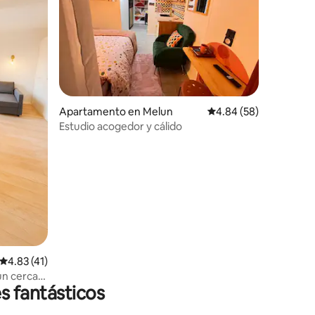
Apartamento en Melun
Calificación promedio:
4.84 (58)
Estudio acogedor y cálido
Calificación promedio: 4.83 de 5, 41 reseñas
4.83 (41)
un cerca
s fantásticos