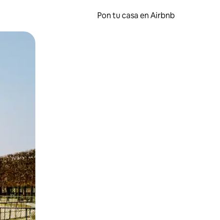
Pon tu casa en Airbnb
o o desliza el dedo.