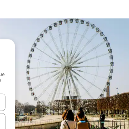
que
o
n las teclas de flecha hacia arriba y hacia abajo o explora con el tact