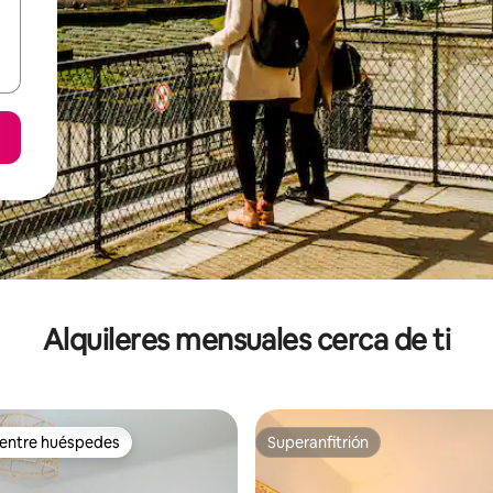
Alquileres mensuales cerca de ti
 entre huéspedes
Superanfitrión
 entre huéspedes
Superanfitrión