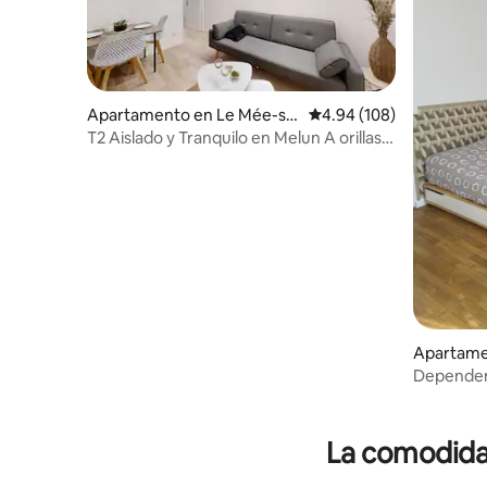
Apartamento en Le Mée-su
Calificación promedio: 
4.94 (108)
r-Seine
T2 Aislado y Tranquilo en Melun A orillas
del Sena y Jardín
Apartame
Dependen
La comodidad