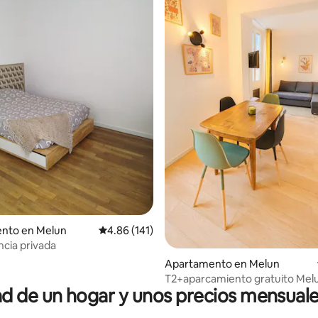
4.94 de 5, 108 reseñas
nto en Melun
Calificación promedio: 4.86 de 5, 141 reseñas
4.86 (141)
cia privada
Apartamento en Melun
T2+aparcamiento gratuito Mel
 de un hogar y unos precios mensuale
de la estación de tren