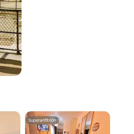
Superanfitrión
Superanfitrión