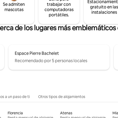
Estacionamien
Se admiten
trabajar con
gratuito en la
mascotas
computadoras
instalaciones
portátiles.
cerca de los lugares más emblemáticos
Espace Pierre Bachelet
Recomendado por 5 personas locales
os a un paso de ti
Otros tipos de alojamientos
Florencia
Atenas
Mi
Renta mensual de alojamientos
Renta mensual de alojamientos
Renta mensual de alojamientos