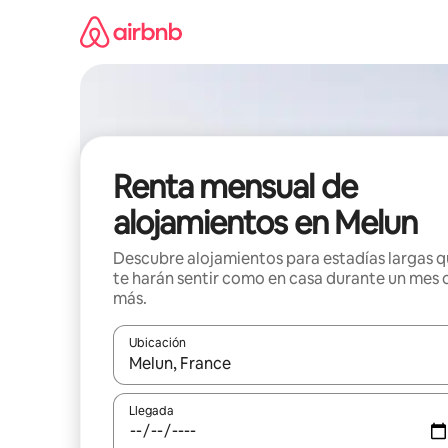
Omite
el
contenido
Renta mensual de
alojamientos en Melun
Descubre alojamientos para estadías largas 
te harán sentir como en casa durante un mes 
más.
Ubicación
Cuando los resultados estén disponibles, navega co
Llegada