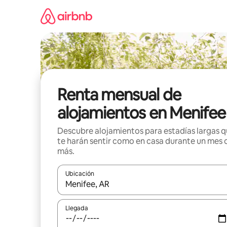
Omite
el
contenido
Renta mensual de
alojamientos en Menifee
Descubre alojamientos para estadías largas 
te harán sentir como en casa durante un mes 
más.
Ubicación
Cuando los resultados estén disponibles, navega co
Llegada