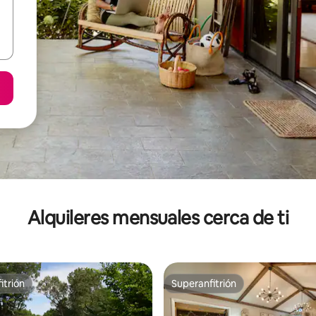
Alquileres mensuales cerca de ti
itrión
Superanfitrión
itrión
Superanfitrión