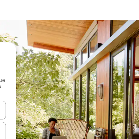
que
o
n las teclas de flecha hacia arriba y hacia abajo o explora con el tact