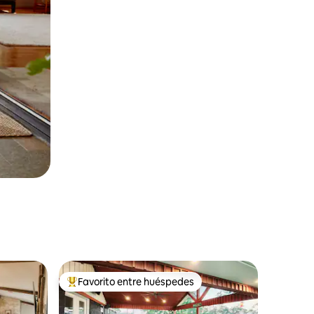
Favorito entre huéspedes
Favorito entre huéspedes preferido