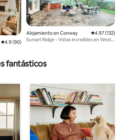
Alojamiento en Conway
Calificación promedio: 
4.97 (132)
Sunset Ridge - Vistas increíbles en West
Calificación promedio: 4.9 de 5, 90 reseñas
4.9 (90)
Conway
s fantásticos