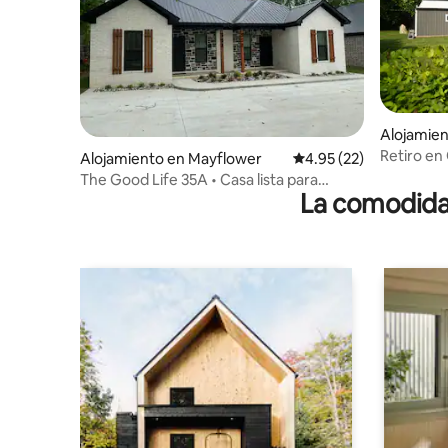
Alojamien
Retiro en
Alojamiento en Mayflower
Calificación promedio:
4.95 (22)
Petit Jea
The Good Life 35A • Casa lista para
La comodidad
trabajar, check-in autónomo