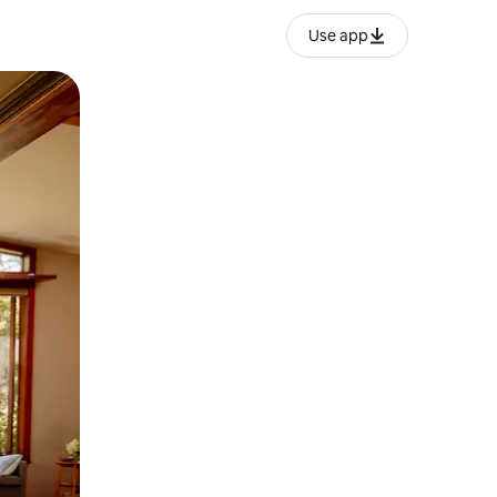
Use app
o o desliza el dedo.