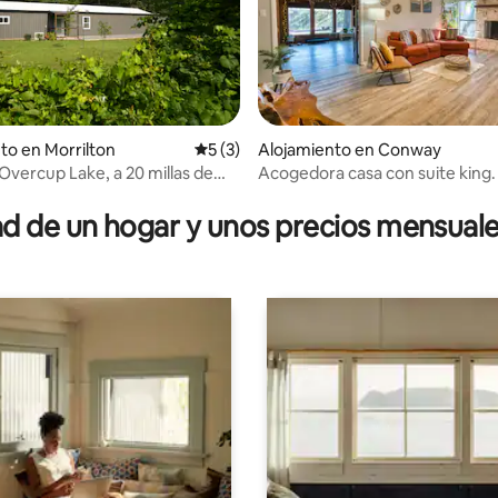
to en Morrilton
Calificación promedio: 5 de 5, 3 reseñas
5 (3)
Alojamiento en Conway
 Overcup Lake, a 20 millas de
Acogedora casa con suite king.
 4.95 de 5, 22 reseñas
n
 de un hogar y unos precios mensuale