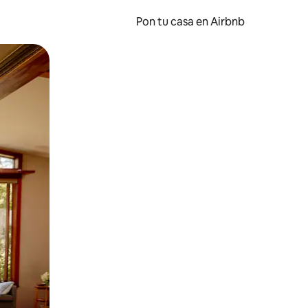
Pon tu casa en Airbnb
o o desliza el dedo.