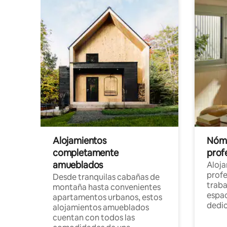
Alojamientos
Nóma
completamente
profe
amueblados
Aloj
profe
Desde tranquilas cabañas de
traba
montaña hasta convenientes
espac
apartamentos urbanos, estos
dedi
alojamientos amueblados
cuentan con todos las