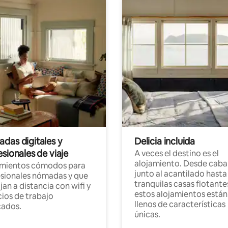
das digitales y
Delicia incluida
sionales de viaje
A veces el destino es el
alojamiento. Desde caba
amientos cómodos para
junto al acantilado hasta
sionales nómadas y que
tranquilas casas flotante
jan a distancia con wifi y
estos alojamientos están
ios de trabajo
llenos de características
cados.
únicas.