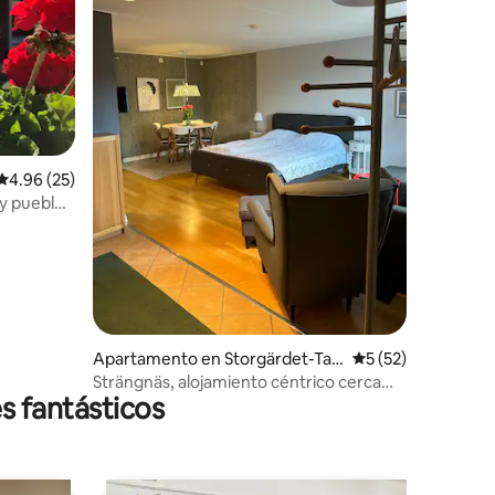
Calificación promedio: 4.96 de 5, 25 reseñas
4.96 (25)
 y pueblos
Apartamento en Storgärdet-Tall
Calificación promed
5 (52)
åsen-Tosterö
Strängnäs, alojamiento céntrico cerca
s fantásticos
del lago