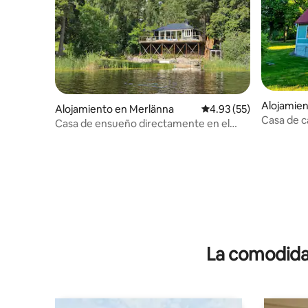
Alojamien
Alojamiento en Merlänna
Calificación promedio:
4.93 (55)
Casa de 
Casa de ensueño directamente en el
lago con sauna
La comodidad