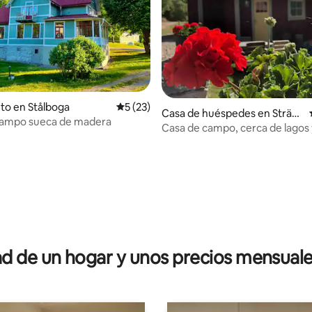
to en Stålboga
Calificación promedio: 5 de 5, 23 reseñas
5 (23)
 4.93 de 5, 55 reseñas
Casa de huéspedes en Strän
campo sueca de madera
gnäs
Casa de campo, cerca de lagos
pequeños
 de un hogar y unos precios mensuale