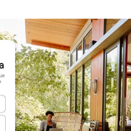
a
que
o
n las teclas de flecha hacia arriba y hacia abajo o explora con el tact