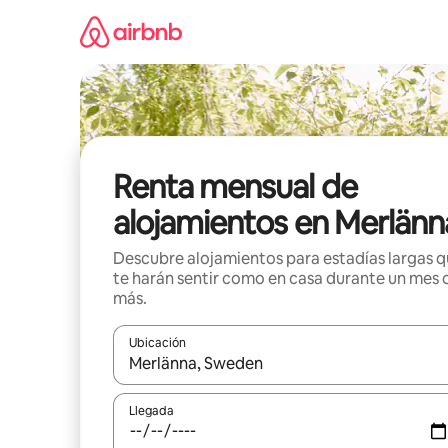
Omite
el
contenido
Renta mensual de
alojamientos en Merlänn
Descubre alojamientos para estadías largas 
te harán sentir como en casa durante un mes 
más.
Ubicación
Cuando los resultados estén disponibles, navega co
Llegada