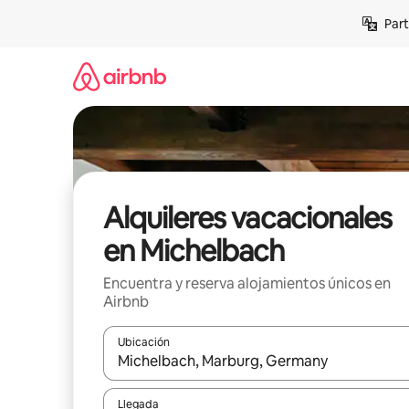
Omite
Part
el
contenido
Alquileres vacacionales
en Michelbach
Encuentra y reserva alojamientos únicos en
Airbnb
Ubicación
Cuando los resultados estén disponibles, navega co
Llegada