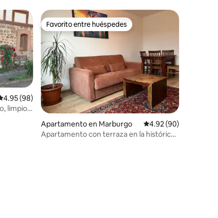
Favorito entre huéspedes
Favorito entre huéspedes
Calificación promedio: 4.95 de 5, 98 reseñas
4.95 (98)
, limpio,
Apartamento en Marburgo
Calificación promedio:
4.92 (90)
Apartamento con terraza en la histórica
Oberstadt