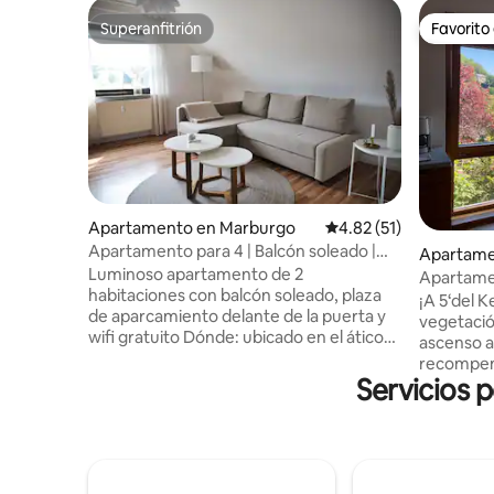
Superanfitrión
Favorito
Superanfitrión
Favorito
Apartamento en Marburgo
Calificación promedio:
4.82 (51)
Apartamento para 4 | Balcón soleado |
Apartame
Wifi | Aparcamiento
Luminoso apartamento de 2
Apartamen
habitaciones con balcón soleado, plaza
calefacció
¡A 5‘del 
de aparcamiento delante de la puerta y
vegetación! El breve pero e
wifi gratuito Dónde: ubicado en el ático
ascenso a
de un edificio de apartamentos tranquilo.
recompens
Para quién: reservable para un máximo
Servicios 
maravillos
de 4 personas Cómo: acceso flexible a
eléctrica
través de una cerradura de puerta
través de
electrónica inteligente. Ubicación
al techo. Luminoso y hermoso
céntrica pero tranquila en MR-
apartamen
Michelbach, hermosos senderos para
1,8 x 2 m)