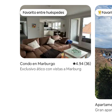
Favorito entre huéspedes
Favor
Favorito entre huéspedes
Favorito
Condo en Marburgo
Calificación promedio:
4.94 (36)
Exclusivo ático con vistas a Marburg
Apartame
Gran apar