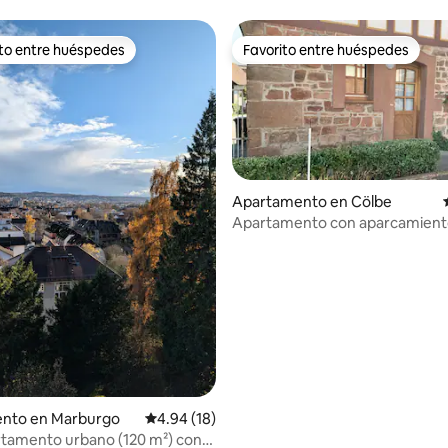
ito entre huéspedes
Favorito entre huéspedes
 entre huéspedes preferido
Favorito entre huéspedes
Apartamento en Cölbe
Apartamento con aparcamiento
acogedor
 4.94 de 5, 36 reseñas
nto en Marburgo
Calificación promedio: 4.94 de 5, 18 reseñas
4.94 (18)
tamento urbano (120 m²) con