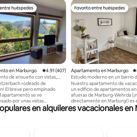
 entre huéspedes
Favorito entre huéspedes
 entre huéspedes
Favorito entre huéspedes
 4.82 de 5, 51 reseñas
nto en Marburgo
Calificación promedio: 4.91 de 5, 407 reseñas
4.91 (407)
Apartamento en Marburgo
Ca
to de ensueño con vistas,
Estudio moderno en un barrio 
n por suelo radiante, wifi y TV
Marburg
Ketzerbach rodeado de
Nuestro apartamento de vacac
mpinado
un edificio de apartamentos en 
l apartamento se ve
afueras de Marburg-Wehrda (¡
ado por unas vistas
directamente en Marburg!) es 
populares en alquileres vacacionales en
as de la ciudad y la iglesia
de partida perfecto para descub
, que entran por su cuenta a
ciudad universitaria. Ideal para 
 ventanas panorámicas del piso
de negocios: el alojamiento of
acceso rápido a Internet, regis
to con 1 dormitorio (cama de
entrada sin complicaciones y u
, sala de estar-comedor abierta
cómoda zona de trabajo con o