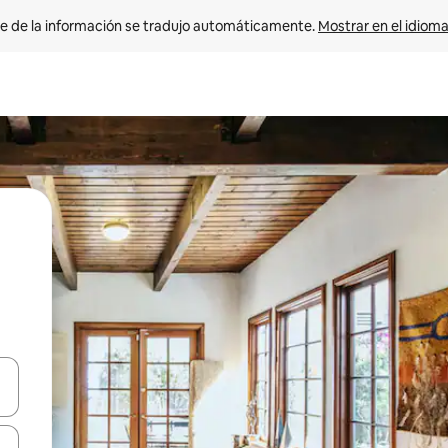
e de la información se tradujo automáticamente. 
Mostrar en el idioma
n las teclas de flecha hacia arriba y hacia abajo o explora con el tact