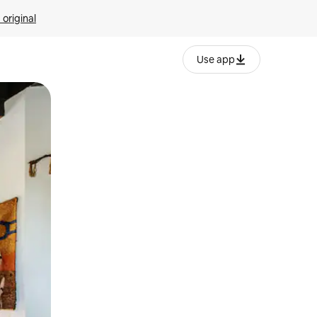
 original
Use app
o o desliza el dedo.