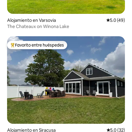
Alojamiento en Varsovia
Calificación
5.0 (49)
The Chateaux on Winona Lake
Favorito entre huéspedes
Favorito entre huéspedes preferido
Alojamiento en Siracusa
Calificación
5.0 (32)