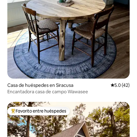
Casa de huéspedes en Siracusa
Calificación
5.0 (42)
Encantadora casa de campo Wawasee
Favorito entre huéspedes
Favorito entre huéspedes preferido