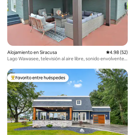
Alojamiento en Siracusa
Calificación p
4.98 (52)
Lago Wawasee, televisión al aire libre, sonido envolvente,
bicicletas
Favorito entre huéspedes
Favorito entre huéspedes preferido