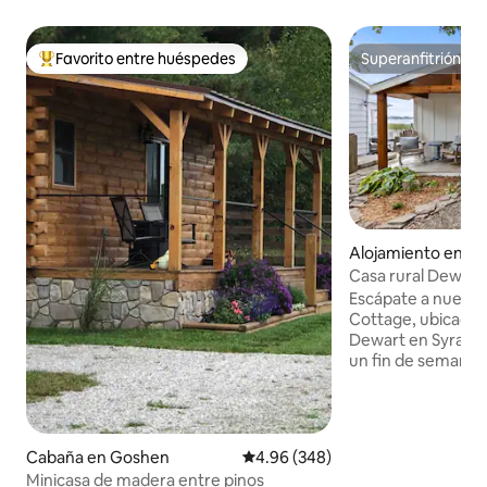
Favorito entre huéspedes
Superanfitrión
Favorito entre huéspedes preferido
Superanfitrión
Alojamiento en Si
Casa rural Dewart
Escápate a nuestr
Cottage, ubicada e
Dewart en Syracuse
un fin de semana 
escapada aventur
refugio ofrece imp
lago, hermosos a
de sol, acceso pri
Cabaña en Goshen
Calificación promedio: 4.96 de 5
4.96 (348)
todos los deportes
Minicasa de madera entre pinos
comodidades que 