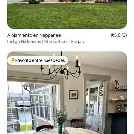
Alojamiento en Nappanee
Calificació
5.0 (3)
Indigo Hideaway | Romántico + Fogata
Favorito entre huéspedes
Favorito entre huéspedes preferido