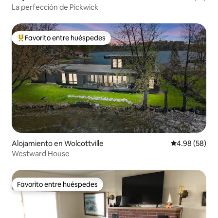
La perfección de Pickwick
Favorito entre huéspedes
Favorito entre huéspedes preferido
Alojamiento en Wolcottville
Calificación p
4.98 (58)
Westward House
Favorito entre huéspedes
Favorito entre huéspedes