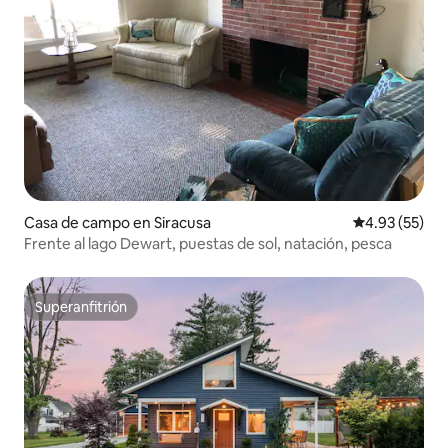
Casa de campo en Siracusa
Calificación 
4.93 (55)
Frente al lago Dewart, puestas de sol, natación, pesca
Superanfitrión
Superanfitrión